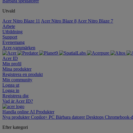
Bärbara speldatorer
Utvald
Acer Nitro Blaze 11
Acer Nitro Blaze 8
Acer Nitro Blaze 7
Arbete
Utbildning
Support
Evenemang
Acer-varumärken
Acer ID
Min profil
Mina produkter
Registrera en produkt
Min community
Logga ut
Logga in
Registrera dig
Vad är Acer ID?
Handla online
AI
Produkter
Nya produkter
Copilot+ PC
Bärbara datorer
Desktops
Chromebook-d
Efter kategori