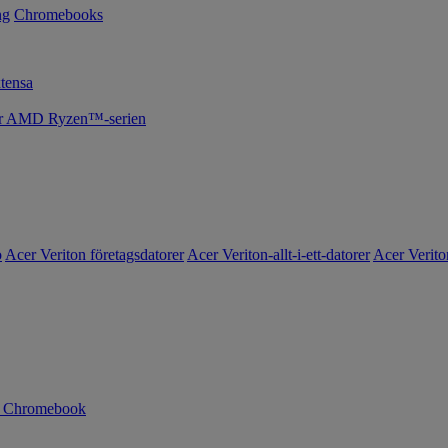
ng
Chromebooks
tensa
cer AMD Ryzen™-serien
o
Acer Veriton företagsdatorer
Acer Veriton-allt-i-ett-datorer
Acer Verito
n Chromebook