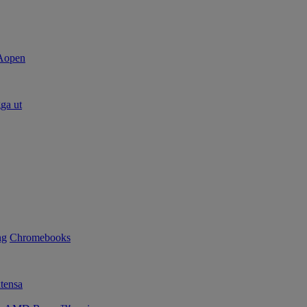
ga ut
ng
Chromebooks
tensa