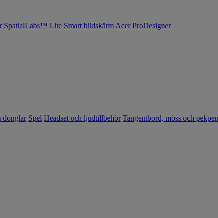
r SpatialLabs™
Lite
Smart bildskärm
Acer ProDesigner
h donglar
Spel
Headset och ljudtillbehör
Tangentbord, möss och pekpe