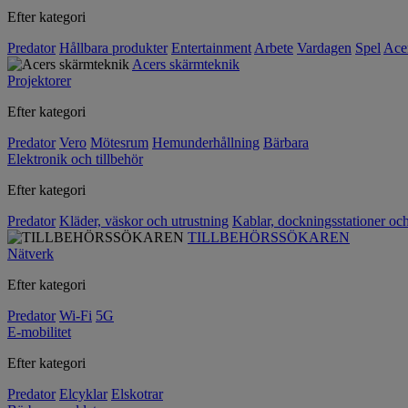
Efter kategori
Predator
Hållbara produkter
Entertainment
Arbete
Vardagen
Spel
Ace
Acers skärmteknik
Projektorer
Efter kategori
Predator
Vero
Mötesrum
Hemunderhållning
Bärbara
Elektronik och tillbehör
Efter kategori
Predator
Kläder, väskor och utrustning
Kablar, dockningsstationer oc
TILLBEHÖRSSÖKAREN
Nätverk
Efter kategori
Predator
Wi-Fi
5G
E-mobilitet
Efter kategori
Predator
Elcyklar
Elskotrar