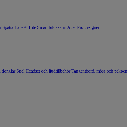
r SpatialLabs™
Lite
Smart bildskärm
Acer ProDesigner
h donglar
Spel
Headset och ljudtillbehör
Tangentbord, möss och pekpe