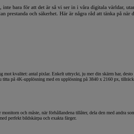
URE ACCURA
nte bara för att det är så vi ser in i våra digitala världar, u
an prestanda och säkerhet. Här är några råd att tänka på när d
ot kvalitet: antal pixlar. Enkelt uttryckt, ju mer din skärm har, desto 
u titta på 4K-upplösning med en upplösning på 3840 x 2160 px, tillräck
för monitorn och måste, när förhållandena tillåter, dela den med andra 
med perfekt bildskärpa och exakta färger.