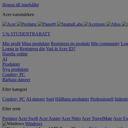
Hoppa till innehållet
Acer-varumärken
5 % STUDENTRABATT
Min profil
Mina produkter
Registrera en produkt
Min community
Log
Logga in
Registrera dig
Vad är Acer ID?
Handla online
AI
Produkter
Nya produkter
Copilot+ PC
Bärbara datorer
Efter kategori
Copilot+ PC
AI-datorer
Spel
Hållbara produkter
Professionell
Inlärni
Efter serie
Predator
Acer Swift
Acer Aspire
Acer Nitro
Acer TravelMate
Acer Ex
Windows