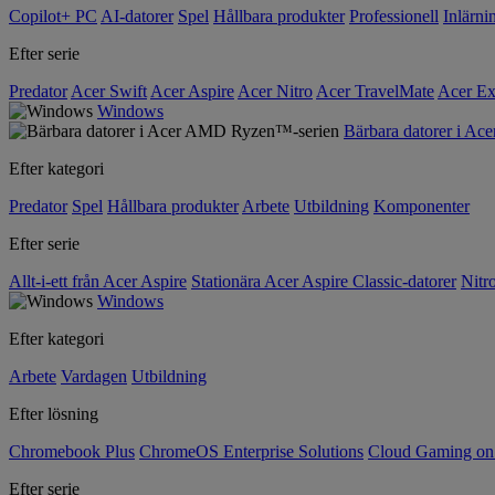
Copilot+ PC
AI-datorer
Spel
Hållbara produkter
Professionell
Inlärni
Efter serie
Predator
Acer Swift
Acer Aspire
Acer Nitro
Acer TravelMate
Acer Ex
Windows
Bärbara datorer i A
Efter kategori
Predator
Spel
Hållbara produkter
Arbete
Utbildning
Komponenter
Efter serie
Allt-i-ett från Acer Aspire
Stationära Acer Aspire Classic-datorer
Nitr
Windows
Efter kategori
Arbete
Vardagen
Utbildning
Efter lösning
Chromebook Plus
ChromeOS Enterprise Solutions
Cloud Gaming o
Efter serie