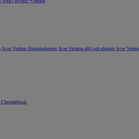
cer AMD Ryzen™-serien
o
Acer Veriton företagsdatorer
Acer Veriton-allt-i-ett-datorer
Acer Verito
n Chromebook