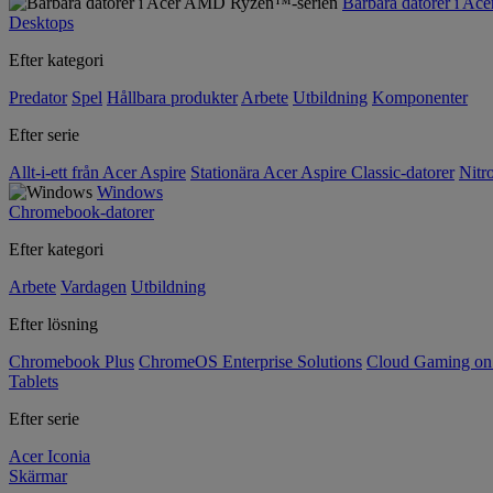
Bärbara datorer i A
Desktops
Efter kategori
Predator
Spel
Hållbara produkter
Arbete
Utbildning
Komponenter
Efter serie
Allt-i-ett från Acer Aspire
Stationära Acer Aspire Classic-datorer
Nitr
Windows
Chromebook-datorer
Efter kategori
Arbete
Vardagen
Utbildning
Efter lösning
Chromebook Plus
ChromeOS Enterprise Solutions
Cloud Gaming o
Tablets
Efter serie
Acer Iconia
Skärmar