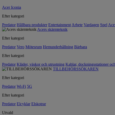
Acer Iconia
Efter kategori
Predator
Hållbara produkter
Entertainment
Arbete
Vardagen
Spel
Ace
Acers skärmteknik
Efter kategori
Predator
Vero
Mötesrum
Hemunderhållning
Bärbara
Efter kategori
Predator
Kläder, väskor och utrustning
Kablar, dockningsstationer oc
TILLBEHÖRSSÖKAREN
Efter kategori
Predator
Wi-Fi
5G
Efter kategori
Predator
Elcyklar
Elskotrar
Utvald