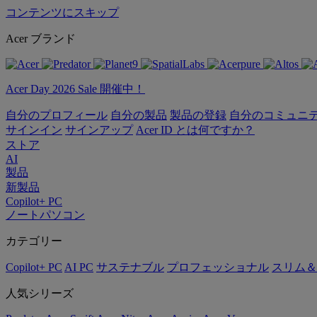
コンテンツにスキップ
Acer ブランド
Acer Day 2026 Sale 開催中！
自分のプロフィール
自分の製品
製品の登録
自分のコミュニ
サインイン
サインアップ
Acer ID とは何ですか？
ストア
AI
製品
新製品
Copilot+ PC
ノートパソコン
カテゴリー
Copilot+ PC
AI PC
サステナブル
プロフェッショナル
スリム＆
人気シリーズ