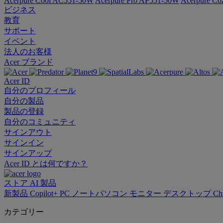
Acerpure Cool AC551-50W
Acerpure Pro AP551-50W
Acerpure C
ビジネス
教育
サポート
イベント
法人のお客様
Acer ブランド
Acer ID
自分のプロフィール
自分の製品
製品の登録
自分のコミュニティ
サインアウト
サインイン
サインアップ
Acer ID とは何ですか？
ストア
AI
製品
新製品
Copilot+ PC
ノートパソコン
モニター
デスクトップ
Ch
カテゴリー