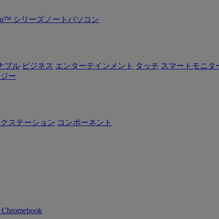
Ryzen™ シリーズノートパソコン
ナブル
ビジネス
エンターテインメント
タッチ
スマートモニタ
ロジー
ークステーション
コンポーネント
n Chromebook