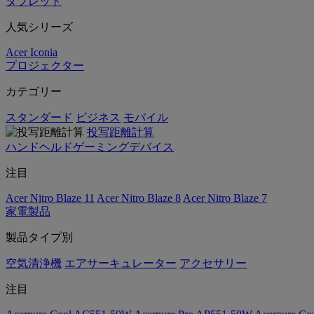
タブレット
人気シリーズ
Acer Iconia
プロジェクター
カテゴリー
スタンダード
ビジネス
モバイル
投写距離計算
ハンドヘルドゲーミングデバイス
注目
Acer Nitro Blaze 11
Acer Nitro Blaze 8
Acer Nitro Blaze 7
家電製品
製品タイプ別
空気清浄機
エアサーキュレーター
アクセサリー
注目