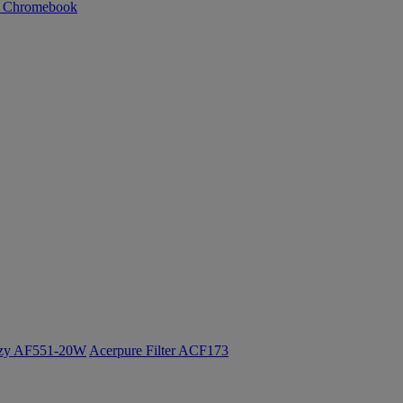
n Chromebook
ozy AF551-20W
Acerpure Filter ACF173