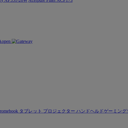
ozy AF551-20W
Acerpure Filter ACF173
romebook
タブレット
プロジェクター
ハンドヘルドゲーミング