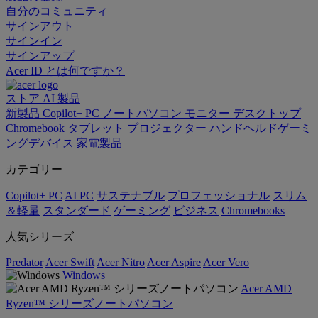
自分のコミュニティ
サインアウト
サインイン
サインアップ
Acer ID とは何ですか？
ストア
AI
製品
新製品
Copilot+ PC
ノートパソコン
モニター
デスクトップ
Chromebook
タブレット
プロジェクター
ハンドヘルドゲーミ
ングデバイス
家電製品
カテゴリー
Copilot+ PC
AI PC
サステナブル
プロフェッショナル
スリム
＆軽量
スタンダード
ゲーミング
ビジネス
Chromebooks
人気シリーズ
Predator
Acer Swift
Acer Nitro
Acer Aspire
Acer Vero
Windows
Acer AMD
Ryzen™ シリーズノートパソコン