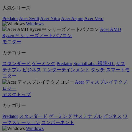
人気シリーズ
Predator
Acer Swift
Acer Nitro
Acer Aspire
Acer Vero
Windows
Acer AMD
Ryzen™ シリーズノートパソコン
モニター
カテゴリー
スタンダード
ゲーミング
Predator
SpatialLabs -裸眼3D-
サス
テナブル
ビジネス
エンターテインメント
タッチ
スマートモ
ニター
Acer ディスプレイテクノ
ロジー
デスクトップ
カテゴリー
Predator
スタンダード
ゲーミング
サステナブル
ビジネス
ワ
ークステーション
コンポーネント
Windows