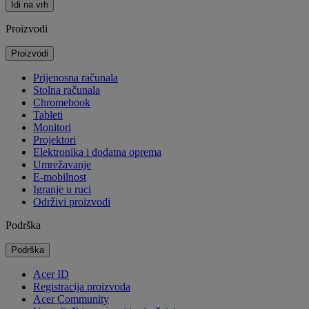
Idi na vrh
Proizvodi
Proizvodi
Prijenosna računala
Stolna računala
Chromebook
Tableti
Monitori
Projektori
Elektronika i dodatna oprema
Umrežavanje
E-mobilnost
Igranje u ruci
Održivi proizvodi
Podrška
Podrška
Acer ID
Registracija proizvoda
Acer Community