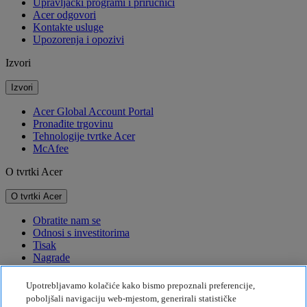
Upravljački programi i priručnici
Acer odgovori
Kontakte usluge
Upozorenja i opozivi
Izvori
Izvori
Acer Global Account Portal
Pronađite trgovinu
Tehnologije tvrtke Acer
McAfee
O tvrtki Acer
O tvrtki Acer
Obratite nam se
Odnosi s investitorima
Tisak
Nagrade
Događaji
Upotrebljavamo kolačiće kako bismo prepoznali preferencije,
Održivost
poboljšali navigaciju web-mjestom, generirali statističke