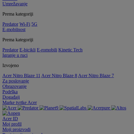
Umrežavanje
Prema kategoriji
Predator
Wi-Fi
5G
E-mobilnost
Prema kategoriji
Predator
E-bicikli
E-romobili
Kinetic Tech
Igranje u ruci
Izvojeno
Acer Nitro Blaze 11
Acer Nitro Blaze 8
Acer Nitro Blaze 7
Za poslovanje
Obrazovanje
Podrška
Događaji
Marke tvrtke Acer
Acer ID
Moj profil
Moji proizvodi