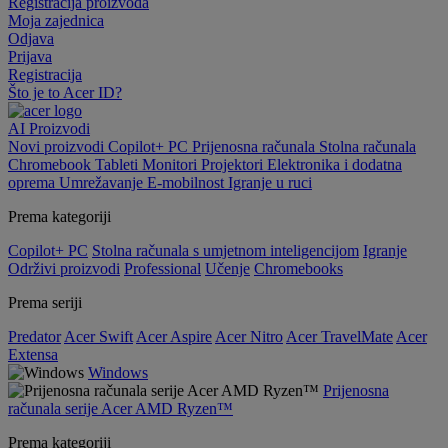
Registracija proizvoda
Moja zajednica
Odjava
Prijava
Registracija
Što je to Acer ID?
AI
Proizvodi
Novi proizvodi
Copilot+ PC
Prijenosna računala
Stolna računala
Chromebook
Tableti
Monitori
Projektori
Elektronika i dodatna
oprema
Umrežavanje
E-mobilnost
Igranje u ruci
Prema kategoriji
Copilot+ PC
Stolna računala s umjetnom inteligencijom
Igranje
Održivi proizvodi
Professional
Učenje
Chromebooks
Prema seriji
Predator
Acer Swift
Acer Aspire
Acer Nitro
Acer TravelMate
Acer
Extensa
Windows
Prijenosna
računala serije Acer AMD Ryzen™
Prema kategoriji