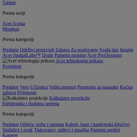
Tableti
Prema seriji
Acer Iconia
Monitori
Prema kategoriji
Predator
Održivi proizvodi
Zabava
Za poslovanje
Svaki dan
Igranje
Acer SpatialLabs™
Dodir
Pametni monitor
Acer ProDesigner
Acer tehnologija prikaza
Projektori
Prema kategoriji
Predator
Vero
Učionica
Veliki prostori
Prostorija za sastanke
Kućna
zabava
Prijenosni
Kalkulator projekcije
Elektronika i dodatna oprema
Prema kategoriji
Predator
Odjeća, torbe i oprema
Kabeli, baze i hardverski ključevi
Slušalice i zvuk
Tipkovnice, miševi i pisaljka
Pametni uređaji
Kamere