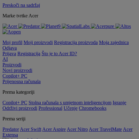
Preskoči na sadržaj
Marke tvrtke Acer
Moj profil
Moji proizvodi
Registracija proizvoda
Moja zajednica
Odjava
Prijava
Registracija
Što je to Acer ID?
AI
Proizvodi
Novi proizvodi
Copilot+ PC
Prijenosna računala
Prema kategoriji
Copilot+ PC
Stolna računala s umjetnom inteligencijom
Igranje
Održivi proizvodi
Professional
Učenje
Chromebooks
Prema seriji
Predator
Acer Swift
Acer Aspire
Acer Nitro
Acer TravelMate
Acer
Extensa