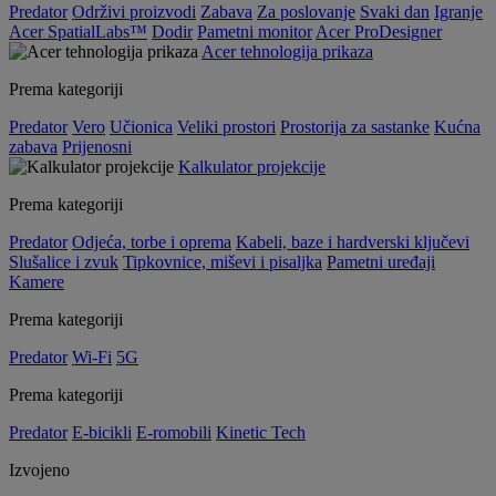
Predator
Održivi proizvodi
Zabava
Za poslovanje
Svaki dan
Igranje
Acer SpatialLabs™
Dodir
Pametni monitor
Acer ProDesigner
Acer tehnologija prikaza
Prema kategoriji
Predator
Vero
Učionica
Veliki prostori
Prostorija za sastanke
Kućna
zabava
Prijenosni
Kalkulator projekcije
Prema kategoriji
Predator
Odjeća, torbe i oprema
Kabeli, baze i hardverski ključevi
Slušalice i zvuk
Tipkovnice, miševi i pisaljka
Pametni uređaji
Kamere
Prema kategoriji
Predator
Wi-Fi
5G
Prema kategoriji
Predator
E-bicikli
E-romobili
Kinetic Tech
Izvojeno