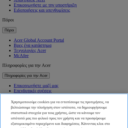
Επικοινωνήστε με την υποστήριξη
Ειδοποιήσεις και υπενθυμίσεις
Πόροι
Πόροι
Acer Global Account Portal
Βρες ένα κατάστημα
Τεχνολογίες Acer
McAfee
Πληροφορίες για την Acer
Πληροφορίες για την Acer
Επικοινωνήστε μαζί μας
Επενδυτικές σχέσεις
Νέα
Βραβεία
Χρησιμοποιούμε cookies για να εντοπίσουμε τις προτιμήσεις, να
Εκδηλώσεις
βελτιώσουμε την πλοήγηση στον ιστότοπο, να δημιουργήσουμε
στατιστικά στοιχεία για τους χρήστες, ώστε να κάνουμε τον
Βιωσιμότητα
ιστότοπό μας πιο φιλικό προς τον χρήστη και να προσφέρουμε
εξατομικευμένο περιεχόμενο και διαφημίσεις. Κάνοντας κλικ στο
Βιωσιμότητα