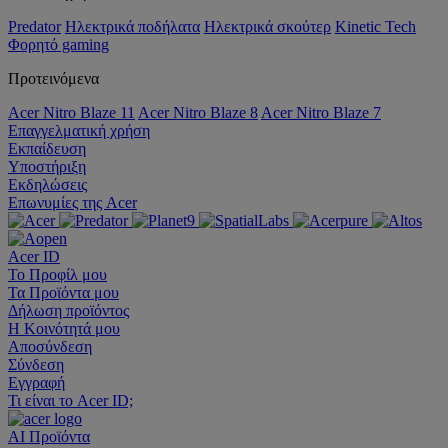
Predator
Ηλεκτρικά ποδήλατα
Ηλεκτρικά σκούτερ
Kinetic Tech
Φορητό gaming
Προτεινόμενα
Acer Nitro Blaze 11
Acer Nitro Blaze 8
Acer Nitro Blaze 7
Επαγγελματική χρήση
Εκπαίδευση
Υποστήριξη
Εκδηλώσεις
Επωνυμίες της Acer
Acer ID
Το Προφίλ μου
Τα Προϊόντα μου
Δήλωση προϊόντος
Η Κοινότητά μου
Αποσύνδεση
Σύνδεση
Εγγραφή
Τι είναι το Acer ID;
AI
Προϊόντα