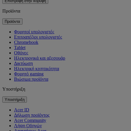
Επιστροφή στην κορυφή
Προϊόντα
Προϊόντα
Φορητοί υπολογιστές
Επιτραπέζιοι υπολογιστές
Chromebook
Tablet
Οθόνες
Ηλεκτρονικά και αξεσουάρ
Δικτύωση
Ηλεκτρική κινητικότητα
Φορητό gaming
Βιώσιμα προϊόντα
Υποστήριξη
Υποστήριξη
Acer ID
Δήλωση προϊόντος
Acer Community
Λήψη Οδηγών
Απαντήσεις Acer