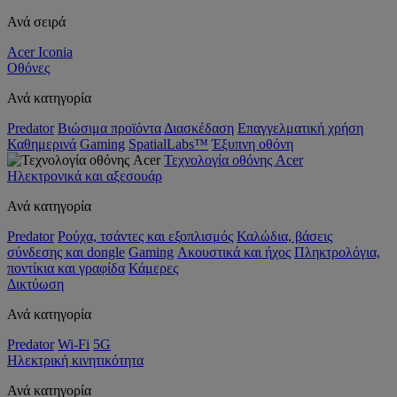
Ανά σειρά
Acer Iconia
Οθόνες
Ανά κατηγορία
Predator
Βιώσιμα προϊόντα
Διασκέδαση
Επαγγελματική χρήση
Καθημερινά
Gaming
SpatialLabs™
Έξυπνη οθόνη
Τεχνολογία οθόνης Acer
Ηλεκτρονικά και αξεσουάρ
Ανά κατηγορία
Predator
Ρούχα, τσάντες και εξοπλισμός
Καλώδια, βάσεις
σύνδεσης και dongle
Gaming
Ακουστικά και ήχος
Πληκτρολόγια,
ποντίκια και γραφίδα
Κάμερες
Δικτύωση
Ανά κατηγορία
Predator
Wi-Fi
5G
Ηλεκτρική κινητικότητα
Ανά κατηγορία