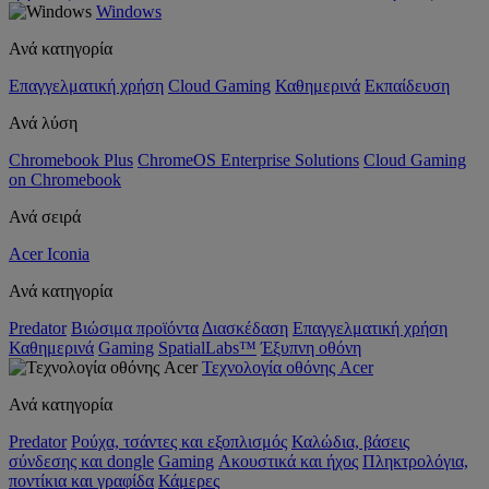
Windows
Ανά κατηγορία
Επαγγελματική χρήση
Cloud Gaming
Καθημερινά
Εκπαίδευση
Ανά λύση
Chromebook Plus
ChromeOS Enterprise Solutions
Cloud Gaming
on Chromebook
Ανά σειρά
Acer Iconia
Ανά κατηγορία
Predator
Βιώσιμα προϊόντα
Διασκέδαση
Επαγγελματική χρήση
Καθημερινά
Gaming
SpatialLabs™
Έξυπνη οθόνη
Τεχνολογία οθόνης Acer
Ανά κατηγορία
Predator
Ρούχα, τσάντες και εξοπλισμός
Καλώδια, βάσεις
σύνδεσης και dongle
Gaming
Ακουστικά και ήχος
Πληκτρολόγια,
ποντίκια και γραφίδα
Κάμερες