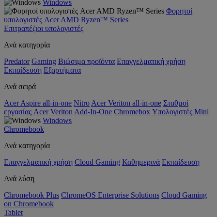
Windows
Φορητοί
υπολογιστές Acer AMD Ryzen™ Series
Επιτραπέζιοι υπολογιστές
Ανά κατηγορία
Predator
Gaming
Βιώσιμα προϊόντα
Επαγγελματική χρήση
Εκπαίδευση
Εξαρτήματα
Ανά σειρά
Acer Aspire all-in-one
Nitro
Acer Veriton all-in-one
Σταθμοί
εργασίας Acer Veriton
Add-In-One
Chromebox
Υπολογιστές Mini
Windows
Chromebook
Ανά κατηγορία
Επαγγελματική χρήση
Cloud Gaming
Καθημερινά
Εκπαίδευση
Ανά λύση
Chromebook Plus
ChromeOS Enterprise Solutions
Cloud Gaming
on Chromebook
Tablet