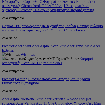
Νέα προϊόντα
Copilot+ PC
Φορητοί υπολογιστές
Επιτραπέζιοι
υπολογιστές
Chromebook
Tablet
Οθόνες
Ηλεκτρονικά και
αξεσουάρ
Δικτύωση
Ηλεκτρική κινητικότητα
Φορητό gaming
Ανά κατηγορία
Copilot+ PC
Υπολογιστές με τεχνητή νοημοσύνη
Gaming
Βιώσιμα
προϊόντα
Επαγγελματική χρήση
Μάθηση
Chromebooks
Ανά σειρά
Predator
Acer Swift
Acer Aspire
Acer Nitro
Acer TravelMate
Acer
Extensa
Windows
Φορητοί
υπολογιστές Acer AMD Ryzen™ Series
Ανά κατηγορία
Predator
Gaming
Βιώσιμα προϊόντα
Επαγγελματική χρήση
Εκπαίδευση
Εξαρτήματα
Ανά σειρά
Acer Aspire all-in-one
Nitro
Acer Veriton all-in-one
Σταθμοί
εργασίας Acer Veriton
Add-In-One
Chromebox
Υπολογιστές Mini