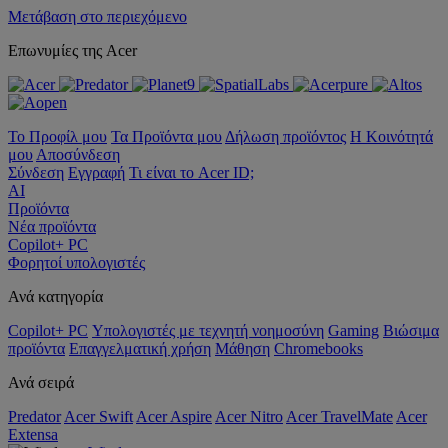
Μετάβαση στο περιεχόμενο
Επωνυμίες της Acer
Το Προφίλ μου
Τα Προϊόντα μου
Δήλωση προϊόντος
Η Κοινότητά
μου
Αποσύνδεση
Σύνδεση
Εγγραφή
Τι είναι το Acer ID;
AI
Προϊόντα
Νέα προϊόντα
Copilot+ PC
Φορητοί υπολογιστές
Ανά κατηγορία
Copilot+ PC
Υπολογιστές με τεχνητή νοημοσύνη
Gaming
Βιώσιμα
προϊόντα
Επαγγελματική χρήση
Μάθηση
Chromebooks
Ανά σειρά
Predator
Acer Swift
Acer Aspire
Acer Nitro
Acer TravelMate
Acer
Extensa