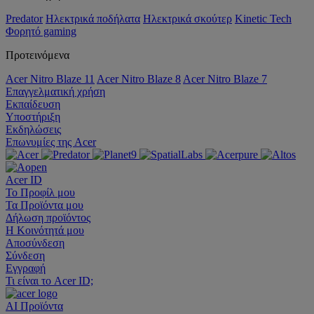
Predator
Ηλεκτρικά ποδήλατα
Ηλεκτρικά σκούτερ
Kinetic Tech
Φορητό gaming
Προτεινόμενα
Acer Nitro Blaze 11
Acer Nitro Blaze 8
Acer Nitro Blaze 7
Επαγγελματική χρήση
Εκπαίδευση
Υποστήριξη
Εκδηλώσεις
Επωνυμίες της Acer
Acer ID
Το Προφίλ μου
Τα Προϊόντα μου
Δήλωση προϊόντος
Η Κοινότητά μου
Αποσύνδεση
Σύνδεση
Εγγραφή
Τι είναι το Acer ID;
AI
Προϊόντα