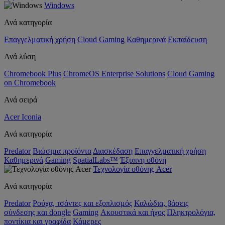
Windows
Ανά κατηγορία
Επαγγελματική χρήση
Cloud Gaming
Καθημερινά
Εκπαίδευση
Ανά λύση
Chromebook Plus
ChromeOS Enterprise Solutions
Cloud Gaming
on Chromebook
Ανά σειρά
Acer Iconia
Ανά κατηγορία
Predator
Βιώσιμα προϊόντα
Διασκέδαση
Επαγγελματική χρήση
Καθημερινά
Gaming
SpatialLabs™
Έξυπνη οθόνη
Τεχνολογία οθόνης Acer
Ανά κατηγορία
Predator
Ρούχα, τσάντες και εξοπλισμός
Καλώδια, βάσεις
σύνδεσης και dongle
Gaming
Ακουστικά και ήχος
Πληκτρολόγια,
ποντίκια και γραφίδα
Κάμερες