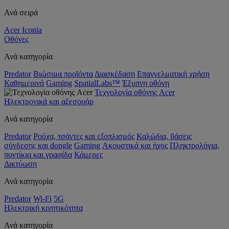
Ανά σειρά
Acer Iconia
Οθόνες
Ανά κατηγορία
Predator
Βιώσιμα προϊόντα
Διασκέδαση
Επαγγελματική χρήση
Καθημερινά
Gaming
SpatialLabs™
Έξυπνη οθόνη
Τεχνολογία οθόνης Acer
Ηλεκτρονικά και αξεσουάρ
Ανά κατηγορία
Predator
Ρούχα, τσάντες και εξοπλισμός
Καλώδια, βάσεις
σύνδεσης και dongle
Gaming
Ακουστικά και ήχος
Πληκτρολόγια,
ποντίκια και γραφίδα
Κάμερες
Δικτύωση
Ανά κατηγορία
Predator
Wi-Fi
5G
Ηλεκτρική κινητικότητα
Ανά κατηγορία