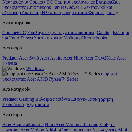
Νέα προϊόντα
Copilot+ PC
Φορητοί υπολογιστές
Επιτραπέζιοι
υπολογιστές
Chromebook
Tablet
Οθόνες
Ηλεκτρονικά και
αξεσουάρ
Δικτύωση
Ηλεκτρική κινητικότητα
Φορητό gaming
Ανά κατηγορία
Copilot+ PC
Υπολογιστές με τεχνητή νοημοσύνη
Gaming
Βιώσιμα
προϊόντα
Επαγγελματική χρήση
Μάθηση
Chromebooks
Ανά σειρά
Predator
Acer Swift
Acer Aspire
Acer Nitro
Acer TravelMate
Acer
Extensa
Windows
Φορητοί
υπολογιστές Acer AMD Ryzen™ Series
Ανά κατηγορία
Predator
Gaming
Βιώσιμα προϊόντα
Επαγγελματική χρήση
Εκπαίδευση
Εξαρτήματα
Ανά σειρά
Acer Aspire all-in-one
Nitro
Acer Veriton all-in-one
Σταθμοί
εργασίας Acer Veriton
Add-In-One
Chromebox
Υπολογιστές Mini