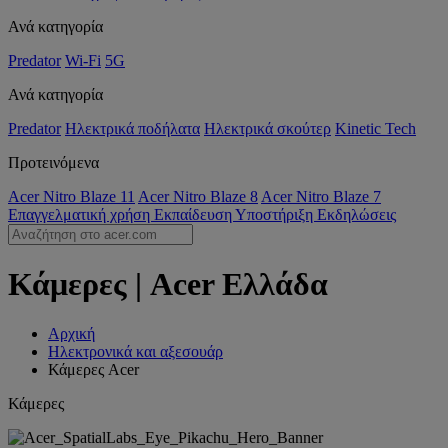
Ανά κατηγορία
Predator
Wi-Fi
5G
Ανά κατηγορία
Predator
Ηλεκτρικά ποδήλατα
Ηλεκτρικά σκούτερ
Kinetic Tech
Προτεινόμενα
Acer Nitro Blaze 11
Acer Nitro Blaze 8
Acer Nitro Blaze 7
Επαγγελματική χρήση
Εκπαίδευση
Υποστήριξη
Εκδηλώσεις
Κάμερες | Acer Ελλάδα
Αρχική
Ηλεκτρονικά και αξεσουάρ
Κάμερες Acer
Κάμερες