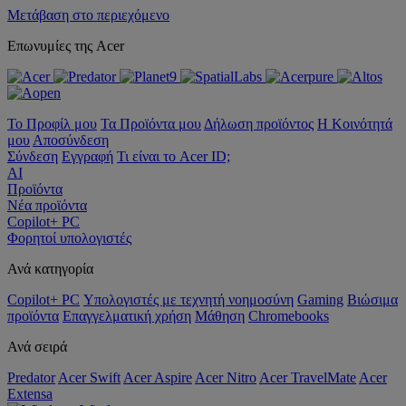
Μετάβαση στο περιεχόμενο
Επωνυμίες της Acer
Το Προφίλ μου
Τα Προϊόντα μου
Δήλωση προϊόντος
Η Κοινότητά
μου
Αποσύνδεση
Σύνδεση
Εγγραφή
Τι είναι το Acer ID;
AI
Προϊόντα
Νέα προϊόντα
Copilot+ PC
Φορητοί υπολογιστές
Ανά κατηγορία
Copilot+ PC
Υπολογιστές με τεχνητή νοημοσύνη
Gaming
Βιώσιμα
προϊόντα
Επαγγελματική χρήση
Μάθηση
Chromebooks
Ανά σειρά
Predator
Acer Swift
Acer Aspire
Acer Nitro
Acer TravelMate
Acer
Extensa