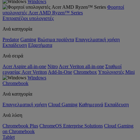
Windows
Φορητοί
υπολογιστές Acer AMD Ryzen™ Series
Επιτραπέζιοι υπολογιστές
Ανά κατηγορία
Predator
Gaming
Βιώσιμα προϊόντα
Επαγγελματική χρήση
Εκπαίδευση
Εξαρτήματα
Ανά σειρά
Acer Aspire all-in-one
Nitro
Acer Veriton all-in-one
Σταθμοί
εργασίας Acer Veriton
Add-In-One
Chromebox
Υπολογιστές Mini
Windows
Chromebook
Ανά κατηγορία
Επαγγελματική χρήση
Cloud Gaming
Καθημερινά
Εκπαίδευση
Ανά λύση
Chromebook Plus
ChromeOS Enterprise Solutions
Cloud Gaming
on Chromebook
Tablet