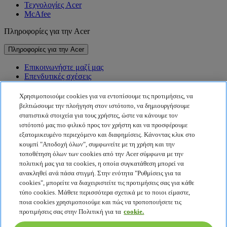
Τεχνολογίες Acer
McAfee
Πληροφορίες για την Acer
Πληροφορίες για την Acer
Επικοινωνήστε μαζί μας
Επενδυτικές σχέσεις
Νέα
Βραβεία
Χρησιμοποιούμε cookies για να εντοπίσουμε τις προτιμήσεις, να
Εκδηλώσεις
βελτιώσουμε την πλοήγηση στον ιστότοπο, να δημιουργήσουμε
στατιστικά στοιχεία για τους χρήστες, ώστε να κάνουμε τον
Βιωσιμότητα
ιστότοπό μας πιο φιλικό προς τον χρήστη και να προσφέρουμε
εξατομικευμένο περιεχόμενο και διαφημίσεις. Κάνοντας κλικ στο
Βιωσιμότητα
κουμπί "Αποδοχή όλων", συμφωνείτε με τη χρήση και την
τοποθέτηση όλων των cookies από την Acer σύμφωνα με την
Εταιρική κοινωνική ευθύνη
πολιτική μας για τα cookies, η οποία συγκατάθεση μπορεί να
Αποτύπωμα άνθρακα προϊόντος
ανακληθεί ανά πάσα στιγμή. Στην ενότητα "Ρυθμίσεις για τα
Project Humanity
cookies", μπορείτε να διαχειριστείτε τις προτιμήσεις σας για κάθε
Earthion
τύπο cookies. Μάθετε περισσότερα σχετικά με το ποιοι είμαστε,
Πολιτική απορρήτου
ποια cookies χρησιμοποιούμε και πώς να τροποποιήσετε τις
Πολιτική για τα cookies
προτιμήσεις σας στην Πολιτική για τα
cookie.
Νομική σημείωση