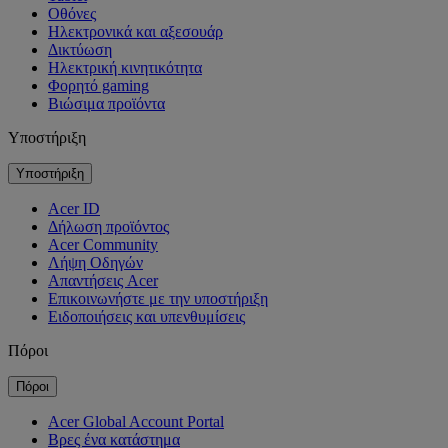
Οθόνες
Ηλεκτρονικά και αξεσουάρ
Δικτύωση
Ηλεκτρική κινητικότητα
Φορητό gaming
Βιώσιμα προϊόντα
Υποστήριξη
Υποστήριξη
Acer ID
Δήλωση προϊόντος
Acer Community
Λήψη Οδηγών
Απαντήσεις Acer
Επικοινωνήστε με την υποστήριξη
Ειδοποιήσεις και υπενθυμίσεις
Πόροι
Πόροι
Acer Global Account Portal
Βρες ένα κατάστημα