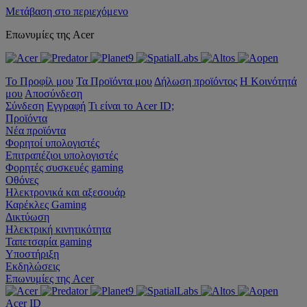
Μετάβαση στο περιεχόμενο
Επωνυμίες της Acer
Το Προφίλ μου
Τα Προϊόντα μου
Δήλωση προϊόντος
Η Κοινότητά
μου
Αποσύνδεση
Σύνδεση
Εγγραφή
Τι είναι το Acer ID;
Προϊόντα
Νέα προϊόντα
Φορητοί υπολογιστές
Επιτραπέζιοι υπολογιστές
Φορητές συσκευές gaming
Οθόνες
Ηλεκτρονικά και αξεσουάρ
Καρέκλες Gaming
Δικτύωση
Ηλεκτρική κινητικότητα
Ταπετσαρία gaming
Υποστήριξη
Εκδηλώσεις
Επωνυμίες της Acer
Acer ID