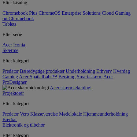
Efter løsning
Chromebook Plus
ChromeOS Enterprise Solutions
Cloud Gaming
on Chromebook
Tablets
Efter serie
Acer Iconia
Skærme
Efter kategori
Predator
Bæredygtige produkter
Underholdning
Erhverv
Hverdag
Gaming
Acer SpatialLabs™
Berøring
Smart-skærm
Acer
ProDesigner
Acer skærmteknologi
Projektorer
Efter kategori
Predator
Vero
Klasseværelse
Mødelokale
Hjemmeunderholdning
Bærbar
Elektronik og tilbehør
Efter kategori