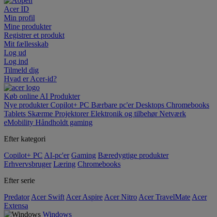
Acer ID
Min profil
Mine produkter
Registrer et produkt
Mit fællesskab
Log ud
Log ind
Tilmeld dig
Hvad er Acer-id?
Køb online
AI
Produkter
Nye produkter
Copilot+ PC
Bærbare pc'er
Desktops
Chromebooks
Tablets
Skærme
Projektorer
Elektronik og tilbehør
Netværk
eMobility
Håndholdt gaming
Efter kategori
Copilot+ PC
AI-pc'er
Gaming
Bæredygtige produkter
Erhvervsbruger
Læring
Chromebooks
Efter serie
Predator
Acer Swift
Acer Aspire
Acer Nitro
Acer TravelMate
Acer
Extensa
Windows