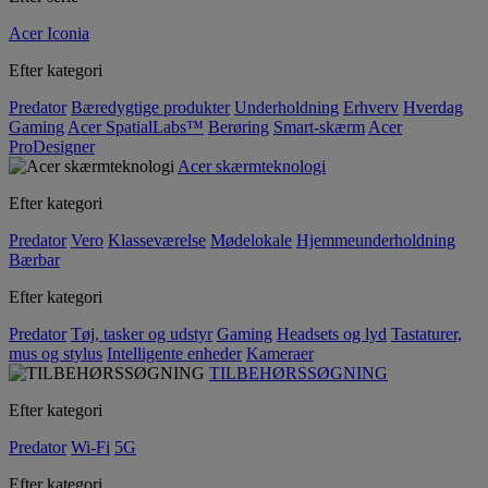
Acer Iconia
Efter kategori
Predator
Bæredygtige produkter
Underholdning
Erhverv
Hverdag
Gaming
Acer SpatialLabs™
Berøring
Smart-skærm
Acer
ProDesigner
Acer skærmteknologi
Efter kategori
Predator
Vero
Klasseværelse
Mødelokale
Hjemmeunderholdning
Bærbar
Efter kategori
Predator
Tøj, tasker og udstyr
Gaming
Headsets og lyd
Tastaturer,
mus og stylus
Intelligente enheder
Kameraer
TILBEHØRSSØGNING
Efter kategori
Predator
Wi-Fi
5G
Efter kategori