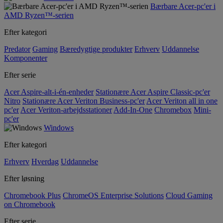
Bærbare Acer-pc'er i
AMD Ryzen™-serien
Efter kategori
Predator
Gaming
Bæredygtige produkter
Erhverv
Uddannelse
Komponenter
Efter serie
Acer Aspire-alt-i-én-enheder
Stationære Acer Aspire Classic-pc'er
Nitro
Stationære Acer Veriton Business-pc'er
Acer Veriton all in one
pc'er
Acer Veriton-arbejdsstationer
Add-In-One
Chromebox
Mini-
pc'er
Windows
Efter kategori
Erhverv
Hverdag
Uddannelse
Efter løsning
Chromebook Plus
ChromeOS Enterprise Solutions
Cloud Gaming
on Chromebook
Efter serie