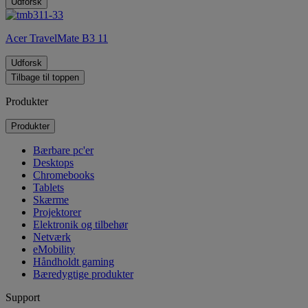
Udforsk
Acer TravelMate B3 11
Udforsk
Tilbage til toppen
Produkter
Produkter
Bærbare pc'er
Desktops
Chromebooks
Tablets
Skærme
Projektorer
Elektronik og tilbehør
Netværk
eMobility
Håndholdt gaming
Bæredygtige produkter
Support