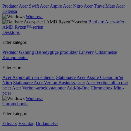
Predator
Acer Swift
Acer Aspire
Acer Nitro
Acer TravelMate
Acer
Extensa
Windows
Bærbare Acer-pc'er i
AMD Ryzen™-serien
Desktops
Efter kategori
Predator
Gaming
Bæredygtige produkter
Erhverv
Uddannelse
Komponenter
Efter serie
Acer Aspire-alt-i-én-enheder
Stationære Acer Aspire Classic-pc'er
Nitro
Stationære Acer Veriton Business-pc'er
Acer Veriton all in one
pc'er
Acer Veriton-arbejdsstationer
Add-In-One
Chromebox
Mini-
pc'er
Windows
Chromebooks
Efter kategori
Erhverv
Hverdag
Uddannelse