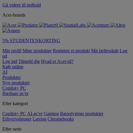
Gå videre til indhold
Acer-brands
5% STUDENTENKORTING
Min profil
Mine produkter
Registrer et produkt
Mit fællesskab
Log
ud
Log ind
Tilmeld dig
Hvad er Acer-id?
Køb online
AI
Produkter
Nye produkter
Copilot+ PC
Bærbare pc'er
Efter kategori
Copilot+ PC
AI-pc'er
Gaming
Bæredygtige produkter
Erhvervsbruger
Læring
Chromebooks
Efter serie