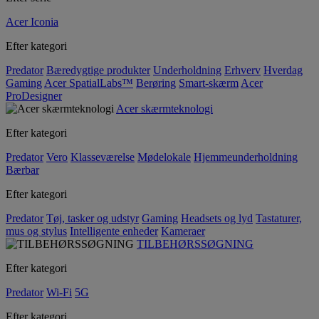
Acer Iconia
Efter kategori
Predator
Bæredygtige produkter
Underholdning
Erhverv
Hverdag
Gaming
Acer SpatialLabs™
Berøring
Smart-skærm
Acer
ProDesigner
Acer skærmteknologi
Efter kategori
Predator
Vero
Klasseværelse
Mødelokale
Hjemmeunderholdning
Bærbar
Efter kategori
Predator
Tøj, tasker og udstyr
Gaming
Headsets og lyd
Tastaturer,
mus og stylus
Intelligente enheder
Kameraer
TILBEHØRSSØGNING
Efter kategori
Predator
Wi-Fi
5G
Efter kategori