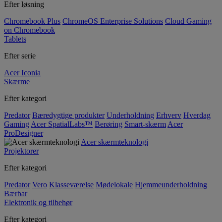
Efter løsning
Chromebook Plus
ChromeOS Enterprise Solutions
Cloud Gaming
on Chromebook
Tablets
Efter serie
Acer Iconia
Skærme
Efter kategori
Predator
Bæredygtige produkter
Underholdning
Erhverv
Hverdag
Gaming
Acer SpatialLabs™
Berøring
Smart-skærm
Acer
ProDesigner
Acer skærmteknologi
Projektorer
Efter kategori
Predator
Vero
Klasseværelse
Mødelokale
Hjemmeunderholdning
Bærbar
Elektronik og tilbehør
Efter kategori