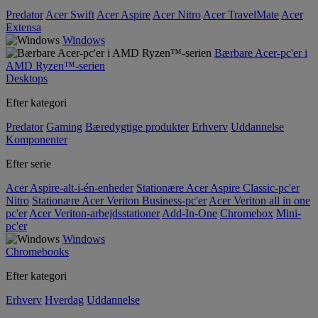
Predator
Acer Swift
Acer Aspire
Acer Nitro
Acer TravelMate
Acer
Extensa
Windows
Bærbare Acer-pc'er i
AMD Ryzen™-serien
Desktops
Efter kategori
Predator
Gaming
Bæredygtige produkter
Erhverv
Uddannelse
Komponenter
Efter serie
Acer Aspire-alt-i-én-enheder
Stationære Acer Aspire Classic-pc'er
Nitro
Stationære Acer Veriton Business-pc'er
Acer Veriton all in one
pc'er
Acer Veriton-arbejdsstationer
Add-In-One
Chromebox
Mini-
pc'er
Windows
Chromebooks
Efter kategori
Erhverv
Hverdag
Uddannelse