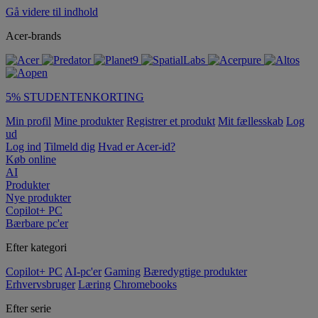
Gå videre til indhold
Acer-brands
5% STUDENTENKORTING
Min profil
Mine produkter
Registrer et produkt
Mit fællesskab
Log
ud
Log ind
Tilmeld dig
Hvad er Acer-id?
Køb online
AI
Produkter
Nye produkter
Copilot+ PC
Bærbare pc'er
Efter kategori
Copilot+ PC
AI-pc'er
Gaming
Bæredygtige produkter
Erhvervsbruger
Læring
Chromebooks
Efter serie