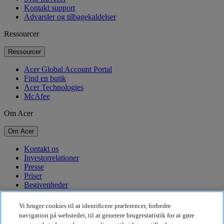
Kontakt support
Advarsler og tilbagekaldelser
Ressourcer
Ressourcer
Acer Global Account Portal
Find en butik
Acer Technologies
McAfee
Om Acer
Om Acer
Kontakt os
Investorrelationer
Presse
Priser
Begivenheder
Bæredygtighed
Vi bruger cookies til at identificere præferencer, forbedre
navigation på webstedet, til at generere brugerstatistik for at gøre
Bæredygtighed