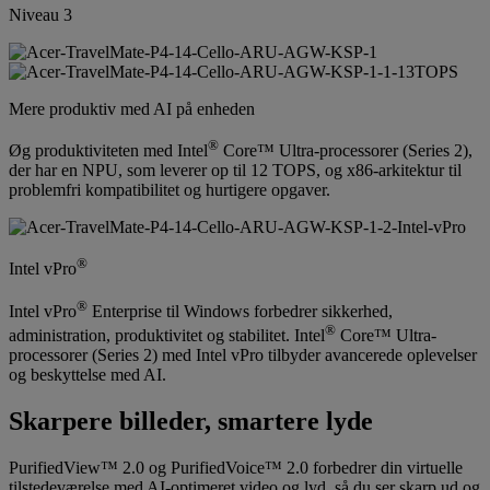
Niveau 3
Mere produktiv med AI på enheden
®
Øg produktiviteten med Intel
Core™ Ultra-processorer (Series 2),
der har en NPU, som leverer op til 12 TOPS, og x86-arkitektur til
problemfri kompatibilitet og hurtigere opgaver.
®
Intel vPro
®
Intel vPro
Enterprise til Windows forbedrer sikkerhed,
®
administration, produktivitet og stabilitet. Intel
Core™ Ultra-
processorer (Series 2) med Intel vPro tilbyder avancerede oplevelser
og beskyttelse med AI.
Skarpere billeder, smartere lyde
PurifiedView™ 2.0 og PurifiedVoice™ 2.0 forbedrer din virtuelle
tilstedeværelse med AI-optimeret video og lyd, så du ser skarp ud og