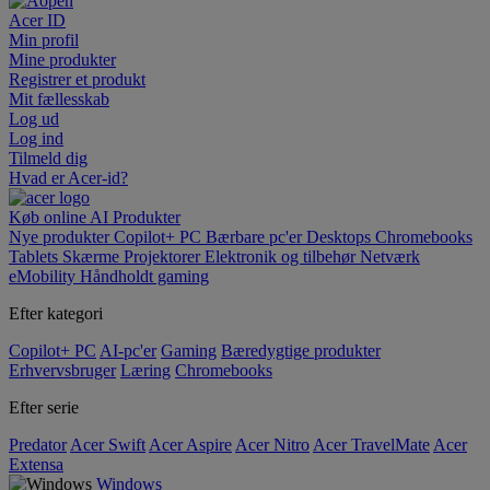
Acer ID
Min profil
Mine produkter
Registrer et produkt
Mit fællesskab
Log ud
Log ind
Tilmeld dig
Hvad er Acer-id?
Køb online
AI
Produkter
Nye produkter
Copilot+ PC
Bærbare pc'er
Desktops
Chromebooks
Tablets
Skærme
Projektorer
Elektronik og tilbehør
Netværk
eMobility
Håndholdt gaming
Efter kategori
Copilot+ PC
AI-pc'er
Gaming
Bæredygtige produkter
Erhvervsbruger
Læring
Chromebooks
Efter serie
Predator
Acer Swift
Acer Aspire
Acer Nitro
Acer TravelMate
Acer
Extensa
Windows