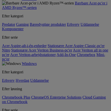
Bærbare Acer-pc'er i
AMD Ryzen™-serien
Efter kategori
Predator
Gaming
Bæredygtige produkter
Erhverv
Uddannelse
Komponenter
Efter serie
Acer Aspire-alt-i-én-enheder
Stationære Acer Aspire Classic-pc'er
Nitro
Stationære Acer Veriton Business-pc'er
Acer Veriton all in one
pc'er
Acer Veriton-arbejdsstationer
Add-In-One
Chromebox
Mini-
pc'er
Windows
Efter kategori
Erhverv
Hverdag
Uddannelse
Efter løsning
Chromebook Plus
ChromeOS Enterprise Solutions
Cloud Gaming
on Chromebook
Efter serie