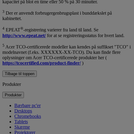
kapacitet på blot en time eller 50 % på 30 minutter.
3
Der er anvendt forbrugergenbrugsplast i bunddækslet på
kabinettet.
4
®
EPEAT
-registrering varierer fra land til land. Se
http://www.epeat.net/
for at se registreringsstatus for hvert land.
5
Acer TCO-certificerede modeller kan kendes på suffikset "TCO" i
modelnavnet (f.eks. XXXXXX-XX-TCO). Du kan finde flere
oplysninger om Acer TCO-certificerede produkter her (
https://tcocertified.com/product-finder/
)
Tilbage til toppen
Produkter
Produkter
Bærbare pc'er
Desktops
Chromebooks
Tablets
Skærme
Projektorer