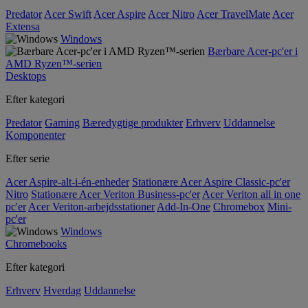
Predator
Acer Swift
Acer Aspire
Acer Nitro
Acer TravelMate
Acer
Extensa
Windows
Bærbare Acer-pc'er i
AMD Ryzen™-serien
Desktops
Efter kategori
Predator
Gaming
Bæredygtige produkter
Erhverv
Uddannelse
Komponenter
Efter serie
Acer Aspire-alt-i-én-enheder
Stationære Acer Aspire Classic-pc'er
Nitro
Stationære Acer Veriton Business-pc'er
Acer Veriton all in one
pc'er
Acer Veriton-arbejdsstationer
Add-In-One
Chromebox
Mini-
pc'er
Windows
Chromebooks
Efter kategori
Erhverv
Hverdag
Uddannelse