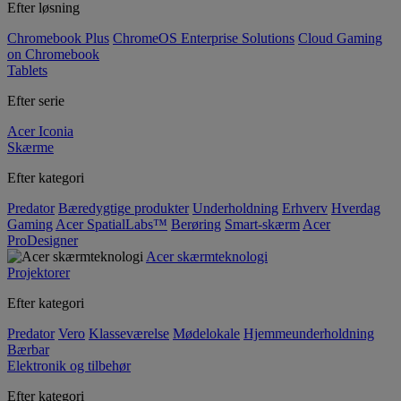
Efter løsning
Chromebook Plus
ChromeOS Enterprise Solutions
Cloud Gaming
on Chromebook
Tablets
Efter serie
Acer Iconia
Skærme
Efter kategori
Predator
Bæredygtige produkter
Underholdning
Erhverv
Hverdag
Gaming
Acer SpatialLabs™
Berøring
Smart-skærm
Acer
ProDesigner
Acer skærmteknologi
Projektorer
Efter kategori
Predator
Vero
Klasseværelse
Mødelokale
Hjemmeunderholdning
Bærbar
Elektronik og tilbehør
Efter kategori