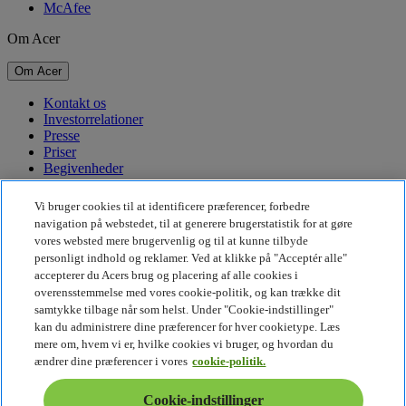
McAfee
Om Acer
Om Acer
Kontakt os
Investorrelationer
Presse
Priser
Begivenheder
Bæredygtighed
Vi bruger cookies til at identificere præferencer, forbedre
navigation på webstedet, til at generere brugerstatistik for at gøre
Bæredygtighed
vores websted mere brugervenlig og til at kunne tilbyde
personligt indhold og reklamer. Ved at klikke på "Acceptér alle"
Virksomhedens sociale ansvar
accepterer du Acers brug og placering af alle cookies i
CO2-aftryk for produkt
overensstemmelse med vores cookie-politik, og kan trække dit
Project Humanity
samtykke tilbage når som helst. Under "Cookie-indstillinger"
Earthion
kan du administrere dine præferencer for hver cookietype. Læs
Fortrolighedspolitik
mere om, hvem vi er, hvilke cookies vi bruger, og hvordan du
Cookiepolitik
ændrer dine præferencer i vores
cookie-politik.
Juridisk meddelelse
Yderligere juridiske oplysninger
Cookie-indstillinger