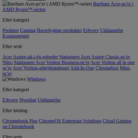
Bærbare Acer-pc'er i
AMD Ryzen™-serien
Efter kategori
Predator
Gaming
Bæredygtige produkter
Erhverv
Uddannelse
Komponenter
Efter serie
Acer Aspire-alt-i-én-enheder
Stationære Acer Aspire Classic-pc'er
Nitro
Stationære Acer Veriton Business-pc'er
Acer Veriton all in one
pc'er
Acer Veriton-arbejdsstationer
Add-In-One
Chromebox
Mini-
pc'er
Windows
Efter kategori
Erhverv
Hverdag
Uddannelse
Efter løsning
Chromebook Plus
ChromeOS Enterprise Solutions
Cloud Gaming
on Chromebook
Efter serie