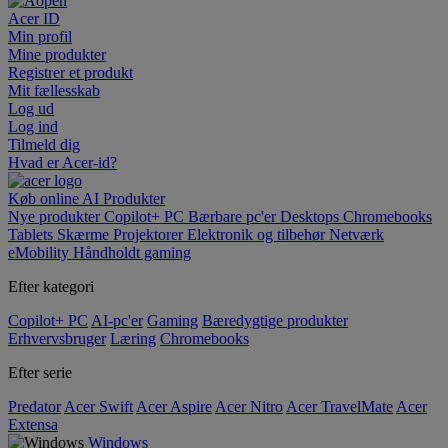
Acer ID
Min profil
Mine produkter
Registrer et produkt
Mit fællesskab
Log ud
Log ind
Tilmeld dig
Hvad er Acer-id?
Køb online
AI
Produkter
Nye produkter
Copilot+ PC
Bærbare pc'er
Desktops
Chromebooks
Tablets
Skærme
Projektorer
Elektronik og tilbehør
Netværk
eMobility
Håndholdt gaming
Efter kategori
Copilot+ PC
AI-pc'er
Gaming
Bæredygtige produkter
Erhvervsbruger
Læring
Chromebooks
Efter serie
Predator
Acer Swift
Acer Aspire
Acer Nitro
Acer TravelMate
Acer
Extensa
Windows