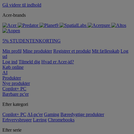
Gå videre til indhold
Acer-brands
5% STUDENTENKORTING
Min profil
Mine produkter
Registrer et produkt
Mit fællesskab
Log
ud
Log ind
Tilmeld dig
Hvad er Acer-id?
Køb online
AI
Produkter
Nye produkter
Copilot+ PC
Bærbare pc'er
Efter kategori
Copilot+ PC
AI-pc'er
Gaming
Bæredygtige produkter
Erhvervsbruger
Læring
Chromebooks
Efter serie