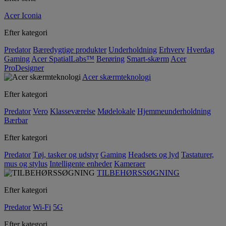
Acer Iconia
Efter kategori
Predator
Bæredygtige produkter
Underholdning
Erhverv
Hverdag
Gaming
Acer SpatialLabs™
Berøring
Smart-skærm
Acer
ProDesigner
Acer skærmteknologi
Efter kategori
Predator
Vero
Klasseværelse
Mødelokale
Hjemmeunderholdning
Bærbar
Efter kategori
Predator
Tøj, tasker og udstyr
Gaming
Headsets og lyd
Tastaturer,
mus og stylus
Intelligente enheder
Kameraer
TILBEHØRSSØGNING
Efter kategori
Predator
Wi-Fi
5G
Efter kategori