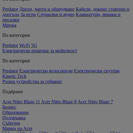
Predator
Дрехи, чанти и оборудване
Кабели, докинг станции и
донгъли
За игри
Слушалки и аудио
Клавиатури, мишки и
писалки
Мрежа
По категория
Predator
Wi-Fi
5G
Електрическо решение за мобилност
По категория
Predator
Електрически велосипеди
Електрически скутери
Kinetic Tech
Ръчни устройства за гейминг
Подбрани
Acer Nitro Blaze 11
Acer Nitro Blaze 8
Acer Nitro Blaze 7
Бизнес
Образование
Поддръжка
Събития
Марки на Acer