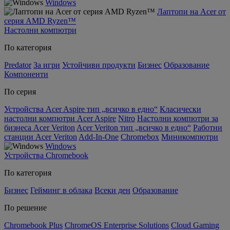
Windows
Лаптопи на Acer от
серия AMD Ryzen™
Настолни компютри
По категория
Predator
За игри
Устойчиви продукти
Бизнес
Образование
Компоненти
По серия
Устройства Acer Aspire тип „всичко в едно“
Класически
настолни компютри Acer Aspire
Nitro
Настолни компютри за
бизнеса Acer Veriton
Acer Veriton тип „всичко в едно“
Работни
станции Acer Veriton
Add-In-One
Chromebox
Миникомпютри
Windows
Устройства Chromebook
По категория
Бизнес
Гейминг в облака
Всеки ден
Образование
По решение
Chromebook Plus
ChromeOS Enterprise Solutions
Cloud Gaming