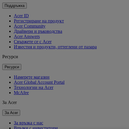
Поддръжка
Acer ID
Регистриране на продукт
Acer Community
Драйвери и ръководства
Acer Answers
Свържете се с Acer
Известия и продукти, оттеглени от пазара
Ресурси
Ресурси
Намерете магазин
Acer Global Account Portal
Технологии на Acer
McAfee
За Acer
За Acer
За връзка с нас
Връзки с инвеститори