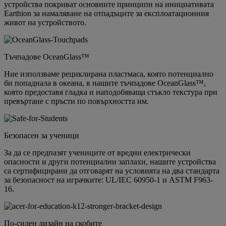
устройства покриват основните принципи на инициативата
Earthion за намаляване на отпадъците за експлоатационния
живот на устройството.
Тъчпадове OceanGlass™
Ние използваме рециклирана пластмаса, която потенциално
би попаднала в океана, в нашите тъчпадове OceanGlass™,
която предоставя гладка и наподобяваща стъкло текстура при
превъртане с пръсти по повърхността им.
Безопасен за ученици
За да се предпазят учениците от вредни електрически
опасности и други потенциални заплахи, нашите устройства
са сертифицирани да отговарят на условията на два стандарта
за безопасност на играчките: UL/IEC 60950-1 и ASTM F963-
16.
По-силен дизайн на скобите