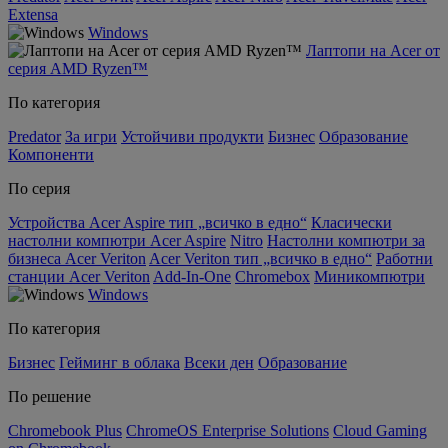
Extensa
Windows
Лаптопи на Acer от
серия AMD Ryzen™
По категория
Predator
За игри
Устойчиви продукти
Бизнес
Образование
Компоненти
По серия
Устройства Acer Aspire тип „всичко в едно“
Класически
настолни компютри Acer Aspire
Nitro
Настолни компютри за
бизнеса Acer Veriton
Acer Veriton тип „всичко в едно“
Работни
станции Acer Veriton
Add-In-One
Chromebox
Миникомпютри
Windows
По категория
Бизнес
Гейминг в облака
Всеки ден
Образование
По решение
Chromebook Plus
ChromeOS Enterprise Solutions
Cloud Gaming