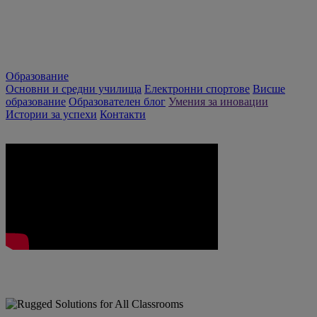
Образование
Основни и средни училища
Електронни спортове
Висше
образование
Образователен блог
Умения за иновации
Истории за успехи
Контакти