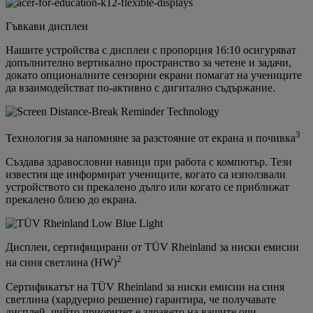
Гъвкави дисплеи
Нашите устройства с дисплеи с пропорция 16:10 осигуряват
допълнително вертикално пространство за четене и задачи,
докато опционалните сензорни екрани помагат на учениците
да взаимодействат по-активно с дигитално съдържание.
3
Технология за напомняне за разстояние от екрана и почивка
Създава здравословни навици при работа с компютър. Тези
известия ще информират учениците, когато са използвали
устройството си прекалено дълго или когато се приближат
прекалено близо до екрана.
Дисплеи, сертифицирани от TÜV Rheinland за ниски емисии
2
на синя светлина (HW)
Сертификатът на TÜV Rheinland за ниски емисии на синя
светлина (хардуерно решение) гарантира, че получавате
дисплей, чийто приоритет е здравето на вашите очи.