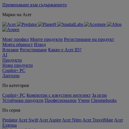
Преминаване към съдържанието
Марки на Acer
Моят профил
Моите продукти
Регистриране на продукт
Моята общност
Изход
Влизане
Регистриране
Какво е Acer ID?
AI
Продукти
Нови продукти
Copilot+ PC
Лаптопи
По категория
Copilot+ PC
Компютри с изкуствен интелект
За игри
Устойчиви продукти
Професионални
Учене
Chromebooks
По серия
Predator
Acer Swift
Acer Aspire
Acer Nitro
Acer TravelMate
Acer
Extensa