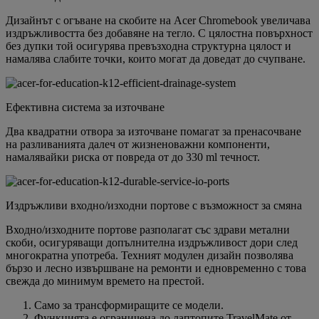
Дизайнът с огъване на скобите на Acer Chromebook увеличава
издръжливостта без добавяне на тегло. С цялостна повърхност
без дупки той осигурява превъзходна структурна цялост и
намалява слабите точки, които могат да доведат до счупване.
Ефективна система за източване
Два квадратни отвора за източване помагат за пренасочване
на разливанията далеч от жизненоважни компоненти,
намалявайки риска от повреда от до 330 ml течност.
Издръжливи входно/изходни портове с възможност за смяна
Входно/изходните портове разполагат със здрави метални
скоби, осигуряващи допълнителна издръжливост дори след
многократна употреба. Техният модулен дизайн позволява
бързо и лесно извършване на ремонти и едновременно с това
свежда до минимум времето на престой.
Само за трансформиращите се модели.
Функцията е ограничена до лаптопите TravelMate от