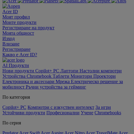
Acer ID
Моят профил
Моите продукти
Регистриране на продукт
Моята общност
Изход
Влизане
Регистриране
Какво е Acer ID?
AI
Продукти
Нови продукти
Copilot+ PC
Лаптопи
Настолни компютри
Устройства Chromebook
Таблети
Монитори
Проектори
Електроника и аксесоари
Мрежа
Електрическо решение за
мобилност
Ръчни устройства за гейминг
По категория
Copilot+ PC
Компютри с изкуствен интелект
За игри
Устойчиви продукти
Професионални
Учене
Chromebooks
По серия
Predator
Acer Swift
Acer Aspire
Acer Nitro
Acer TravelMate
Acer