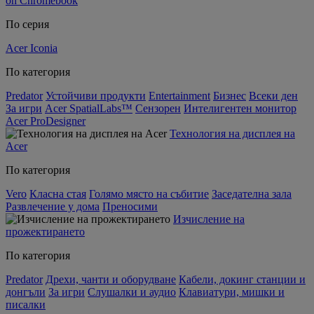
on Chromebook
По серия
Acer Iconia
По категория
Predator
Устойчиви продукти
Entertainment
Бизнес
Всеки ден
За игри
Acer SpatialLabs™
Сензорен
Интелигентен монитор
Acer ProDesigner
Технология на дисплея на
Acer
По категория
Vero
Класна стая
Голямо място на събитие
Заседателна зала
Развлечение у дома
Преносими
Изчисление на
прожектирането
По категория
Predator
Дрехи, чанти и оборудване
Кабели, докинг станции и
донгъли
За игри
Слушалки и аудио
Клавиатури, мишки и
писалки