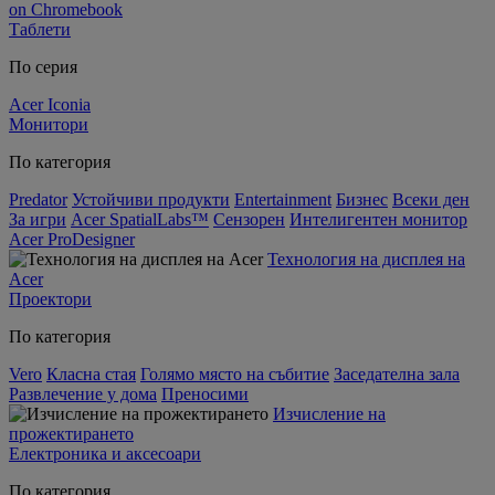
on Chromebook
Таблети
По серия
Acer Iconia
Монитори
По категория
Predator
Устойчиви продукти
Entertainment
Бизнес
Всеки ден
За игри
Acer SpatialLabs™
Сензорен
Интелигентен монитор
Acer ProDesigner
Технология на дисплея на
Acer
Проектори
По категория
Vero
Класна стая
Голямо място на събитие
Заседателна зала
Развлечение у дома
Преносими
Изчисление на
прожектирането
Електроника и аксесоари
По категория