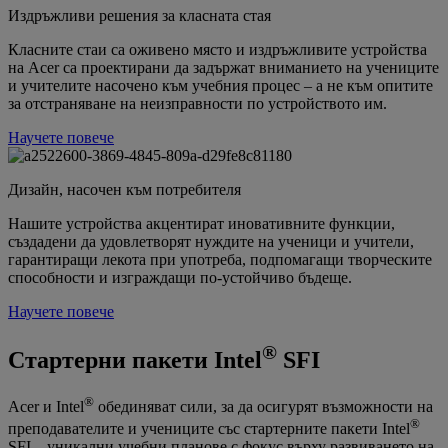
Издръжливи решения за класната стая
Класните стаи са оживено място и издръжливите устройства
на Acer са проектирани да задържат вниманието на учениците
и учителите насочено към учебния процес – а не към опитите
за отстраняване на неизправности по устройството им.
Научете повече
Дизайн, насочен към потребителя
Нашите устройства акцентират иновативните функции,
създадени да удовлетворят нуждите на ученици и учители,
гарантиращи лекота при употреба, подпомагащи творческите
способности и изграждащи по-устойчиво бъдеще.
Научете повече
®
Стартерни пакети Intel
SFI
®
Acer и Intel
обединяват сили, за да осигурят възможности на
®
преподавателите и учениците със стартерните пакети Intel
SFI – уникални учебни планове с фокус върху развиването на