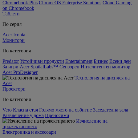
Chromebook Plus
ChromeOS Enterprise Solutions
Cloud Gaming
on Chromebook
Таблети
По серия
Acer Iconia
Монитори
По категория
Predator
Устойчиви продукти
Entertainment
Бизнес
Всеки ден
За игри
Acer SpatialLabs™
Сензорен
Интелигентен монитор
Acer ProDesigner
Технология на дисплея на
Acer
Проектори
По категория
Vero
Класна стая
Голямо място на събитие
Заседателна зала
Развлечение у дома
Преносими
Изчисление на
прожектирането
Електроника и аксесоари