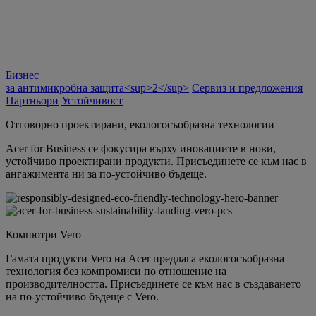
Бизнес
за антимикробна защита<sup>2</sup>
Сервиз и предложения
Партньори
Устойчивост
Отговорно проектирани, екологосъобразна технологии
Acer for Business се фокусира върху иновациите в нови,
устойчиво проектирани продукти. Присъединете се към нас в
ангажимента ни за по-устойчиво бъдеще.
Компютри Vero
Гамата продукти Vero на Acer предлага екологосъобразна
технология без компромиси по отношение на
производителността. Присъединете се към нас в създаването
на по-устойчиво бъдеще с Vero.