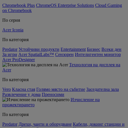
Chromebook Plus
ChromeOS Enterprise Solutions
Cloud Gaming
on Chromebook
По серия
Acer Iconia
По категория
Predator
Устойчиви продукти
Entertainment
Бизнес
Всеки ден
За игри
Acer SpatialLabs™
Сензорен
Интелигентен монитор
Acer ProDesigner
Технология на дисплея на
Acer
По категория
Vero
Класна стая
Голямо място на събитие
Заседателна зала
Развлечение у дома
Преносими
Изчисление на
прожектирането
По категория
Predator
Дрехи, чанти и оборудване
Кабели, докинг станции и