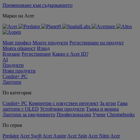
Преминаване към съдържанието
Марки на Acer
Моят профил
Моите продукти
Регистриране на продукт
Моята общност
Изход
Влизане
Регистриране
Какво е Acer ID?
AI
Продукти
Нови продукти
Copilot+ PC
Лаптопи
По категория
Copilot+ PC
Компютри с изкуствен интелект
За игри
Гама
лаптопи с OLED
Устойчиви продукти
Тънка и мощна
Лаптопи за ежедневието
Професионални
Учене
Chromebooks
По серия
Predator
Acer Swift
Acer Aspire
Acer Spin
Acer Nitro
Acer