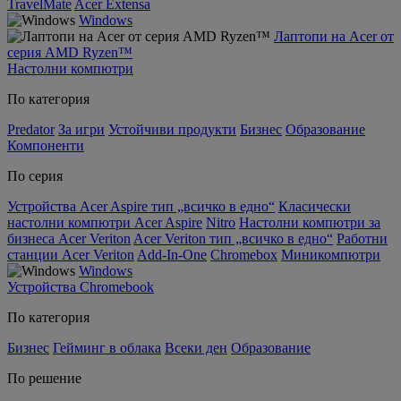
TravelMate
Acer Extensa
Windows
Лаптопи на Acer от
серия AMD Ryzen™
Настолни компютри
По категория
Predator
За игри
Устойчиви продукти
Бизнес
Образование
Компоненти
По серия
Устройства Acer Aspire тип „всичко в едно“
Класически
настолни компютри Acer Aspire
Nitro
Настолни компютри за
бизнеса Acer Veriton
Acer Veriton тип „всичко в едно“
Работни
станции Acer Veriton
Add-In-One
Chromebox
Миникомпютри
Windows
Устройства Chromebook
По категория
Бизнес
Гейминг в облака
Всеки ден
Образование
По решение