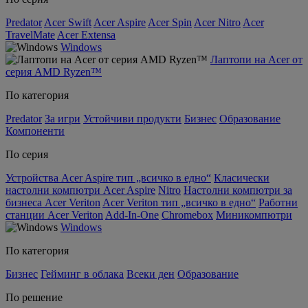
Predator
Acer Swift
Acer Aspire
Acer Spin
Acer Nitro
Acer
TravelMate
Acer Extensa
Windows
Лаптопи на Acer от
серия AMD Ryzen™
По категория
Predator
За игри
Устойчиви продукти
Бизнес
Образование
Компоненти
По серия
Устройства Acer Aspire тип „всичко в едно“
Класически
настолни компютри Acer Aspire
Nitro
Настолни компютри за
бизнеса Acer Veriton
Acer Veriton тип „всичко в едно“
Работни
станции Acer Veriton
Add-In-One
Chromebox
Миникомпютри
Windows
По категория
Бизнес
Гейминг в облака
Всеки ден
Образование
По решение