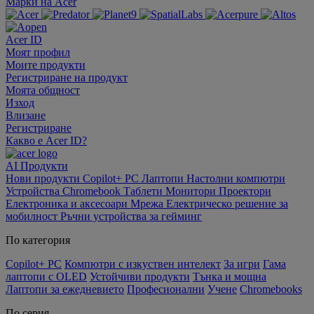
Марки на Acer
Acer ID
Моят профил
Моите продукти
Регистриране на продукт
Моята общност
Изход
Влизане
Регистриране
Какво е Acer ID?
AI
Продукти
Нови продукти
Copilot+ PC
Лаптопи
Настолни компютри
Устройства Chromebook
Таблети
Монитори
Проектори
Електроника и аксесоари
Мрежа
Електрическо решение за
мобилност
Ръчни устройства за гейминг
По категория
Copilot+ PC
Компютри с изкуствен интелект
За игри
Гама
лаптопи с OLED
Устойчиви продукти
Тънка и мощна
Лаптопи за ежедневието
Професионални
Учене
Chromebooks
По серия