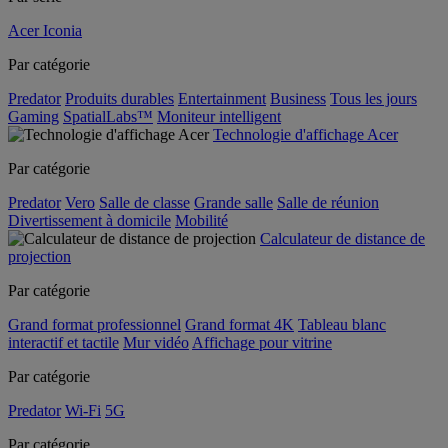
Acer Iconia
Par catégorie
Predator
Produits durables
Entertainment
Business
Tous les jours
Gaming
SpatialLabs™
Moniteur intelligent
Technologie d'affichage Acer
Par catégorie
Predator
Vero
Salle de classe
Grande salle
Salle de réunion
Divertissement à domicile
Mobilité
Calculateur de distance de
projection
Par catégorie
Grand format professionnel
Grand format 4K
Tableau blanc
interactif et tactile
Mur vidéo
Affichage pour vitrine
Par catégorie
Predator
Wi-Fi
5G
Par catégorie