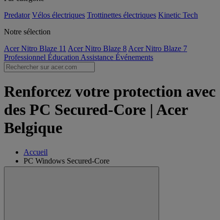
Predator
Vélos électriques
Trottinettes électriques
Kinetic Tech
Notre sélection
Acer Nitro Blaze 11
Acer Nitro Blaze 8
Acer Nitro Blaze 7
Professionnel
Éducation
Assistance
Événements
Renforcez votre protection avec
des PC Secured-Core | Acer
Belgique
Accueil
PC Windows Secured-Core