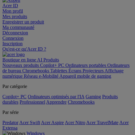
Acer ID
Mon profil
Mes produits
Enregistrer un produit
Ma communauté
Déconnexion
Connexion
Inscription
Qu'est-ce qu'Acer ID ?
Boutique en ligne
AI
Produits
Nouveaux produits
Copilot+ PC
Ordinateurs portables
Ordinateurs
de bureau
Chromebooks
Tablettes
Écrans
Projecteurs
Affichage
numérique
Réseau
e-Mobilité
Appareil mobile de gaming
Par catégorie
Copilot+ PC
Ordinateurs optimisés par l'IA
Gaming
Produits
durables
Professionnel
Apprendre
Chromebooks
Par série
Predator
Acer Swift
Acer Aspire
Acer Nitro
Acer TravelMate
Acer
Extensa
Windows