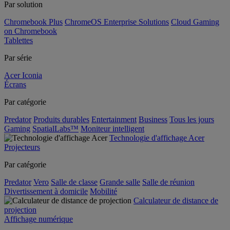
Par solution
Chromebook Plus
ChromeOS Enterprise Solutions
Cloud Gaming
on Chromebook
Tablettes
Par série
Acer Iconia
Écrans
Par catégorie
Predator
Produits durables
Entertainment
Business
Tous les jours
Gaming
SpatialLabs™
Moniteur intelligent
Technologie d'affichage Acer
Projecteurs
Par catégorie
Predator
Vero
Salle de classe
Grande salle
Salle de réunion
Divertissement à domicile
Mobilité
Calculateur de distance de
projection
Affichage numérique