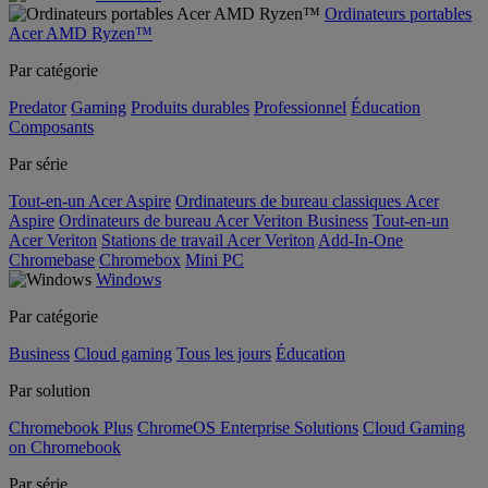
Ordinateurs portables
Acer AMD Ryzen™
Par catégorie
Predator
Gaming
Produits durables
Professionnel
Éducation
Composants
Par série
Tout-en-un Acer Aspire
Ordinateurs de bureau classiques Acer
Aspire
Ordinateurs de bureau Acer Veriton Business
Tout-en-un
Acer Veriton
Stations de travail Acer Veriton
Add-In-One
Chromebase
Chromebox
Mini PC
Windows
Par catégorie
Business
Cloud gaming
Tous les jours
Éducation
Par solution
Chromebook Plus
ChromeOS Enterprise Solutions
Cloud Gaming
on Chromebook
Par série