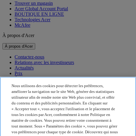
Trouver un magasin
Acer Global Account Portal
BOUTIQUE EN LIGNE
Technologies Acer
McAfee
À propos d'Acer
À propos d'Acer
Contactez-nous
Relations avec les investisseurs
Actualités
Prix
Événements
Nous utilisons des cookies pour détecter les préférences,
Développement durable
améliorer la navigation sur le site Web, générer des statistiques
utilisateur afin de rendre notre site Web plus convivial, et offrir
Développement durable
du contenu et des publicités personnalisés. En cliquant sur
« Accepter tout », vous acceptez l'utilisation et le placement de
Responsabilité sociale de l'entreprise
tous les cookies par Acer, conformément à notre Politique en
Empreinte carbone du produit
matière de cookies. Vous pouvez retirer votre consentement à
Project Humanity
tout moment. Sous « Paramètres des cookie », vous pouvez gérer
Earthion
vos préférences pour chaque type de cookie. Découvrez qui nous