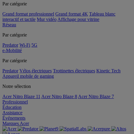
Par catégorie
Grand format professionnel
Grand format 4K
Tableau blanc
interactif et tactile
Mur vidéo
Affichage pour vitrine
Réseau
Par catégorie
Predator
Wi-Fi
5G
e-Mobilité
Par catégorie
Predator
Vélos électriques
Trottinettes électriques
Kinetic Tech
Appareil mobile de gaming
Notre sélection
Acer Nitro Blaze 11
Acer Nitro Blaze 8
Acer Nitro Blaze 7
Professionnel
Éducation
Assistance
Événements
Marques Acer