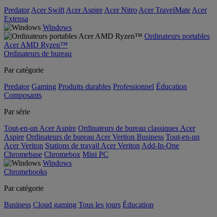
Predator
Acer Swift
Acer Aspire
Acer Nitro
Acer TravelMate
Acer
Extensa
Windows
Ordinateurs portables
Acer AMD Ryzen™
Ordinateurs de bureau
Par catégorie
Predator
Gaming
Produits durables
Professionnel
Éducation
Composants
Par série
Tout-en-un Acer Aspire
Ordinateurs de bureau classiques Acer
Aspire
Ordinateurs de bureau Acer Veriton Business
Tout-en-un
Acer Veriton
Stations de travail Acer Veriton
Add-In-One
Chromebase
Chromebox
Mini PC
Windows
Chromebooks
Par catégorie
Business
Cloud gaming
Tous les jours
Éducation