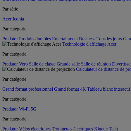
Par série
Acer Iconia
Par catégorie
Predator
Produits durables
Entertainment
Business
Tous les jours
Gam
Technologie d'affichage Acer
Par catégorie
Predator
Vero
Salle de classe
Grande salle
Salle de réunion
Divertiss
Calculateur de distance de pr
Par catégorie
Grand format professionnel
Grand format 4K
Tableau blanc interactif 
Par catégorie
Predator
Wi-Fi
5G
Par catégorie
Predator
Vélos électriques
Trottinettes électriques
Kinetic Tech