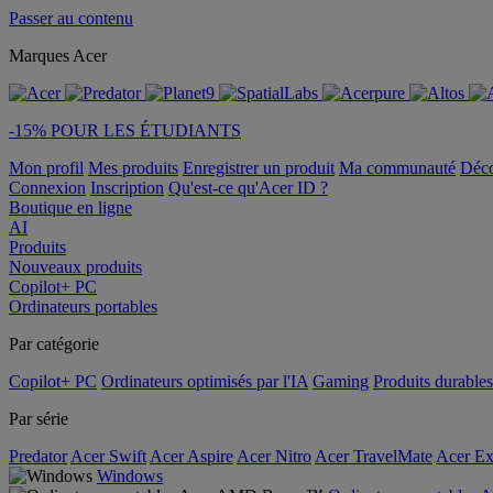
Passer au contenu
Marques Acer
-15% POUR LES ÉTUDIANTS
Mon profil
Mes produits
Enregistrer un produit
Ma communauté
Déc
Connexion
Inscription
Qu'est-ce qu'Acer ID ?
Boutique en ligne
AI
Produits
Nouveaux produits
Copilot+ PC
Ordinateurs portables
Par catégorie
Copilot+ PC
Ordinateurs optimisés par l'IA
Gaming
Produits durables
Par série
Predator
Acer Swift
Acer Aspire
Acer Nitro
Acer TravelMate
Acer Ex
Windows