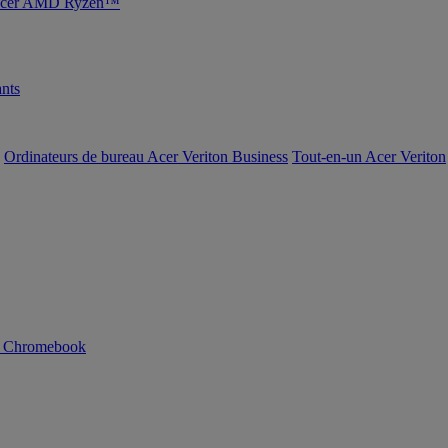
s Acer AMD Ryzen™
nts
Ordinateurs de bureau Acer Veriton Business
Tout-en-un Acer Veriton
n Chromebook