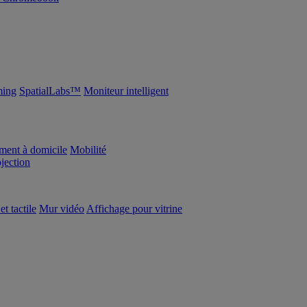
ing
SpatialLabs™
Moniteur intelligent
ement à domicile
Mobilité
ojection
et tactile
Mur vidéo
Affichage pour vitrine