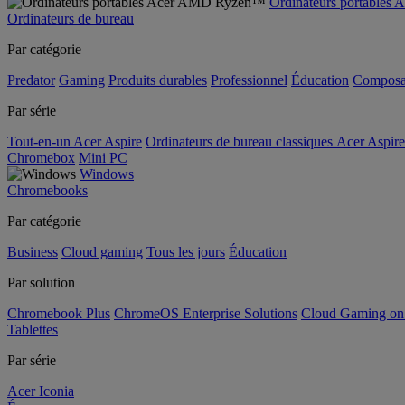
Ordinateurs portable
Ordinateurs de bureau
Par catégorie
Predator
Gaming
Produits durables
Professionnel
Éducation
Composa
Par série
Tout-en-un Acer Aspire
Ordinateurs de bureau classiques Acer Aspire
Chromebox
Mini PC
Windows
Chromebooks
Par catégorie
Business
Cloud gaming
Tous les jours
Éducation
Par solution
Chromebook Plus
ChromeOS Enterprise Solutions
Cloud Gaming o
Tablettes
Par série
Acer Iconia