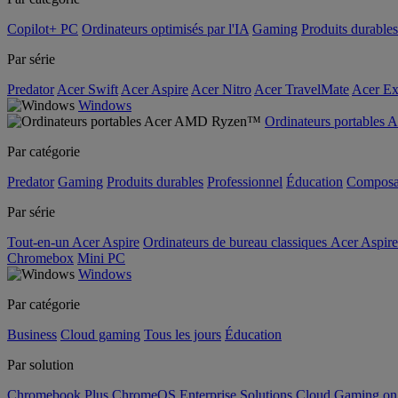
Copilot+ PC
Ordinateurs optimisés par l'IA
Gaming
Produits durables
Par série
Predator
Acer Swift
Acer Aspire
Acer Nitro
Acer TravelMate
Acer Ex
Windows
Ordinateurs portable
Par catégorie
Predator
Gaming
Produits durables
Professionnel
Éducation
Composa
Par série
Tout-en-un Acer Aspire
Ordinateurs de bureau classiques Acer Aspire
Chromebox
Mini PC
Windows
Par catégorie
Business
Cloud gaming
Tous les jours
Éducation
Par solution
Chromebook Plus
ChromeOS Enterprise Solutions
Cloud Gaming o