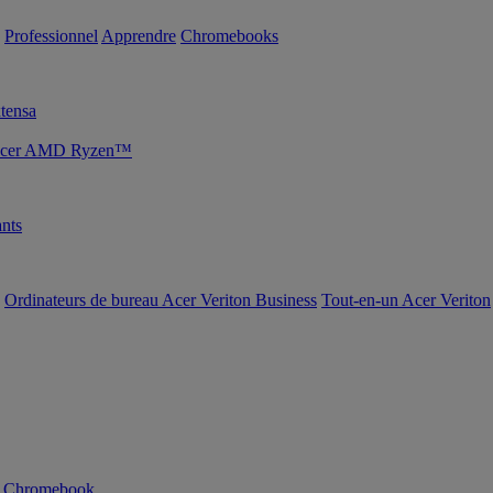
Professionnel
Apprendre
Chromebooks
tensa
s Acer AMD Ryzen™
nts
Ordinateurs de bureau Acer Veriton Business
Tout-en-un Acer Veriton
n Chromebook