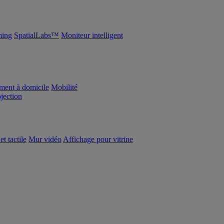
ing
SpatialLabs™
Moniteur intelligent
ement à domicile
Mobilité
ojection
et tactile
Mur vidéo
Affichage pour vitrine