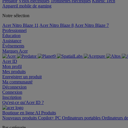
Predator
Vélos électriques
Trottinettes électriques
Kinetic Tech
Appareil mobile de gaming
Notre sélection
Acer Nitro Blaze 11
Acer Nitro Blaze 8
Acer Nitro Blaze 7
Professionnel
Éducation
Assistance
Événements
Marques Acer
Acer ID
Mon profil
Mes produits
Enregistrer un produit
Ma communauté
Déconnexion
Connexion
Inscription
Qu'est-ce qu'Acer ID ?
Boutique en ligne
AI
Produits
Nouveaux produits
Copilot+ PC
Ordinateurs portables
Ordinateurs d
Par catégorie