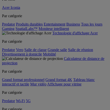
Acer Iconia
Par catégorie
Predator
Produits durables
Entertainment
Business
Tous les jours
Gaming
SpatialLabs™
Moniteur intelligent
Technologie d'affichage Acer
Par catégorie
Predator
Vero
Salle de classe
Grande salle
Salle de réunion
Divertissement à domicile
Mobilité
Calculateur de distance de
projection
Par catégorie
Grand format professionnel
Grand format 4K
Tableau blanc
interactif et tactile
Mur vidéo
Affichage pour vitrine
Par catégorie
Predator
Wi-Fi
5G
Par catégorie