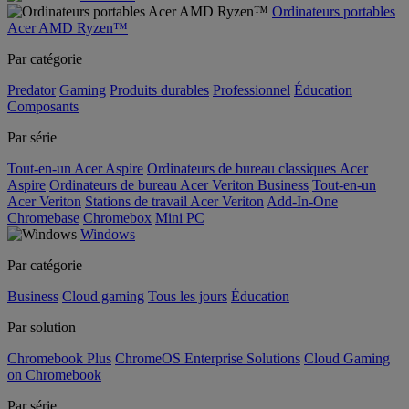
Ordinateurs portables
Acer AMD Ryzen™
Par catégorie
Predator
Gaming
Produits durables
Professionnel
Éducation
Composants
Par série
Tout-en-un Acer Aspire
Ordinateurs de bureau classiques Acer
Aspire
Ordinateurs de bureau Acer Veriton Business
Tout-en-un
Acer Veriton
Stations de travail Acer Veriton
Add-In-One
Chromebase
Chromebox
Mini PC
Windows
Par catégorie
Business
Cloud gaming
Tous les jours
Éducation
Par solution
Chromebook Plus
ChromeOS Enterprise Solutions
Cloud Gaming
on Chromebook
Par série