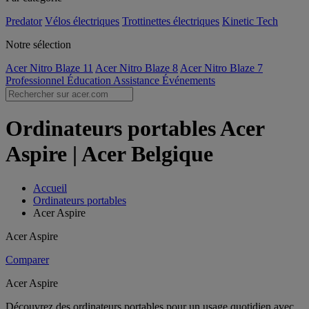
Predator
Vélos électriques
Trottinettes électriques
Kinetic Tech
Notre sélection
Acer Nitro Blaze 11
Acer Nitro Blaze 8
Acer Nitro Blaze 7
Professionnel
Éducation
Assistance
Événements
Ordinateurs portables Acer
Aspire | Acer Belgique
Accueil
Ordinateurs portables
Acer Aspire
Acer Aspire
Comparer
Acer Aspire
Découvrez des ordinateurs portables pour un usage quotidien avec