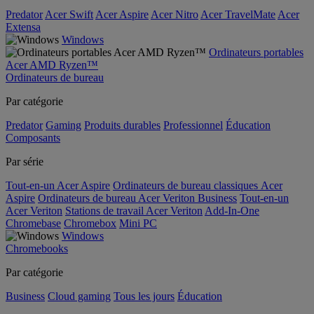
Predator
Acer Swift
Acer Aspire
Acer Nitro
Acer TravelMate
Acer
Extensa
Windows
Ordinateurs portables
Acer AMD Ryzen™
Ordinateurs de bureau
Par catégorie
Predator
Gaming
Produits durables
Professionnel
Éducation
Composants
Par série
Tout-en-un Acer Aspire
Ordinateurs de bureau classiques Acer
Aspire
Ordinateurs de bureau Acer Veriton Business
Tout-en-un
Acer Veriton
Stations de travail Acer Veriton
Add-In-One
Chromebase
Chromebox
Mini PC
Windows
Chromebooks
Par catégorie
Business
Cloud gaming
Tous les jours
Éducation