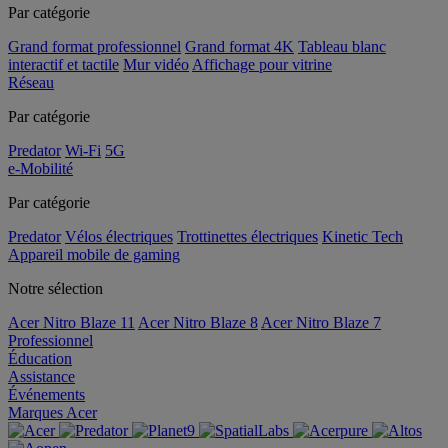
Par catégorie
Grand format professionnel
Grand format 4K
Tableau blanc
interactif et tactile
Mur vidéo
Affichage pour vitrine
Réseau
Par catégorie
Predator
Wi-Fi
5G
e-Mobilité
Par catégorie
Predator
Vélos électriques
Trottinettes électriques
Kinetic Tech
Appareil mobile de gaming
Notre sélection
Acer Nitro Blaze 11
Acer Nitro Blaze 8
Acer Nitro Blaze 7
Professionnel
Éducation
Assistance
Événements
Marques Acer