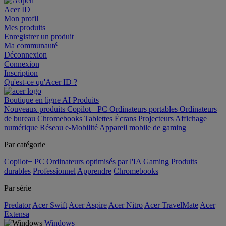
Acer ID
Mon profil
Mes produits
Enregistrer un produit
Ma communauté
Déconnexion
Connexion
Inscription
Qu'est-ce qu'Acer ID ?
Boutique en ligne
AI
Produits
Nouveaux produits
Copilot+ PC
Ordinateurs portables
Ordinateurs
de bureau
Chromebooks
Tablettes
Écrans
Projecteurs
Affichage
numérique
Réseau
e-Mobilité
Appareil mobile de gaming
Par catégorie
Copilot+ PC
Ordinateurs optimisés par l'IA
Gaming
Produits
durables
Professionnel
Apprendre
Chromebooks
Par série
Predator
Acer Swift
Acer Aspire
Acer Nitro
Acer TravelMate
Acer
Extensa
Windows