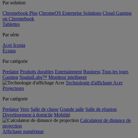
Par solution
Chromebook Plus
ChromeOS Enterprise Solutions
Cloud Gaming
on Chromebook
Tablettes
Par série
Acer Iconia
Écrans
Par catégorie
Predator
Produits durables
Entertainment
Business
Tous les jours
Gaming
SpatialLabs™
Moniteur intelligent
Technologie d'affichage Acer
Projecteurs
Par catégorie
Predator
Vero
Salle de classe
Grande salle
Salle de réunion
Divertissement à domicile
Mobilité
Calculateur de distance de
projection
Affichage numérique