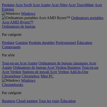
Predator
Acer Swift
Acer Aspire
Acer Nitro
Acer TravelMate
Acer
Extensa
Windows
Ordinateurs portables
Acer AMD Ryzen™
Ordinateurs de bureau
Par catégorie
Predator
Gaming
Produits durables
Professionnel
Éducation
Composants
Par série
Tout-en-un Acer Aspire
Ordinateurs de bureau classiques Acer
Aspire
Ordinateurs de bureau Acer Veriton Business
Tout-en-un
Acer Veriton
Stations de travail Acer Veriton
Add-In-One
Chromebase
Chromebox
Mini PC
Windows
Chromebooks
Par catégorie
Business
Cloud gaming
Tous les jours
Éducation