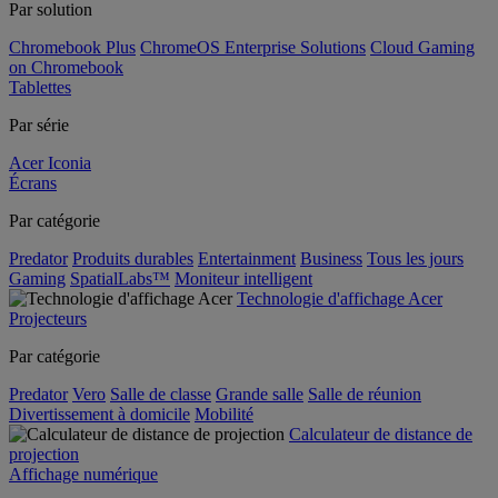
Par solution
Chromebook Plus
ChromeOS Enterprise Solutions
Cloud Gaming
on Chromebook
Tablettes
Par série
Acer Iconia
Écrans
Par catégorie
Predator
Produits durables
Entertainment
Business
Tous les jours
Gaming
SpatialLabs™
Moniteur intelligent
Technologie d'affichage Acer
Projecteurs
Par catégorie
Predator
Vero
Salle de classe
Grande salle
Salle de réunion
Divertissement à domicile
Mobilité
Calculateur de distance de
projection
Affichage numérique