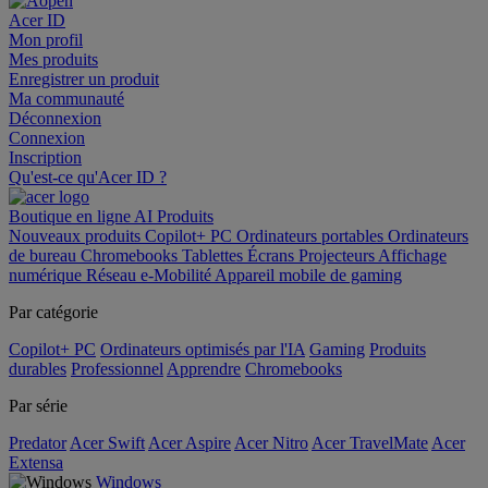
Acer ID
Mon profil
Mes produits
Enregistrer un produit
Ma communauté
Déconnexion
Connexion
Inscription
Qu'est-ce qu'Acer ID ?
Boutique en ligne
AI
Produits
Nouveaux produits
Copilot+ PC
Ordinateurs portables
Ordinateurs
de bureau
Chromebooks
Tablettes
Écrans
Projecteurs
Affichage
numérique
Réseau
e-Mobilité
Appareil mobile de gaming
Par catégorie
Copilot+ PC
Ordinateurs optimisés par l'IA
Gaming
Produits
durables
Professionnel
Apprendre
Chromebooks
Par série
Predator
Acer Swift
Acer Aspire
Acer Nitro
Acer TravelMate
Acer
Extensa
Windows