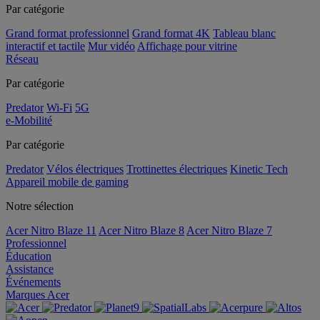
Par catégorie
Grand format professionnel
Grand format 4K
Tableau blanc
interactif et tactile
Mur vidéo
Affichage pour vitrine
Réseau
Par catégorie
Predator
Wi-Fi
5G
e-Mobilité
Par catégorie
Predator
Vélos électriques
Trottinettes électriques
Kinetic Tech
Appareil mobile de gaming
Notre sélection
Acer Nitro Blaze 11
Acer Nitro Blaze 8
Acer Nitro Blaze 7
Professionnel
Éducation
Assistance
Événements
Marques Acer