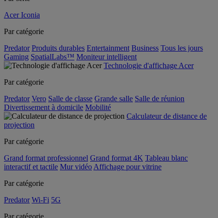
Acer Iconia
Par catégorie
Predator
Produits durables
Entertainment
Business
Tous les jours
Gaming
SpatialLabs™
Moniteur intelligent
Technologie d'affichage Acer
Par catégorie
Predator
Vero
Salle de classe
Grande salle
Salle de réunion
Divertissement à domicile
Mobilité
Calculateur de distance de
projection
Par catégorie
Grand format professionnel
Grand format 4K
Tableau blanc
interactif et tactile
Mur vidéo
Affichage pour vitrine
Par catégorie
Predator
Wi-Fi
5G
Par catégorie