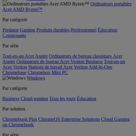
Ordinateurs portables
Acer AMD Ryzen™
Par catégorie
Predator
Gaming
Produits durables
Professionnel
Éducation
Composants
Par série
Tout-en-un Acer Aspire
Ordinateurs de bureau classiques Acer
Aspire
Ordinateurs de bureau Acer Veriton Business
Tout-en-un
Acer Veriton
Stations de travail Acer Veriton
Add-In-One
Chromebase
Chromebox
Mini PC
Windows
Par catégorie
Business
Cloud gaming
Tous les jours
Éducation
Par solution
Chromebook Plus
ChromeOS Enterprise Solutions
Cloud Gaming
on Chromebook
Par série