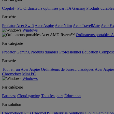
Copilot+ PC
Ordinateurs optimisés par l'IA
Gaming
Produits durables
Par série
Predator
Acer Swift
Acer Aspire
Acer Nitro
Acer TravelMate
Acer Ex
Windows
Ordinateurs portable
Par catégorie
Predator
Gaming
Produits durables
Professionnel
Éducation
Composa
Par série
Tout-en-un Acer Aspire
Ordinateurs de bureau classiques Acer Aspire
Chromebox
Mini PC
Windows
Par catégorie
Business
Cloud gaming
Tous les jours
Éducation
Par solution
Chromebook Plus
ChromeOS Enterprise Solutions
Cloud Gaming o