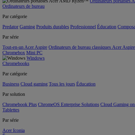
Ordinateurs portable
Ordinateurs de bureau
Par catégorie
Predator
Gaming
Produits durables
Professionnel
Éducation
Composa
Par série
Tout-en-un Acer Aspire
Ordinateurs de bureau classiques Acer Aspire
Chromebox
Mini PC
Windows
Chromebooks
Par catégorie
Business
Cloud gaming
Tous les jours
Éducation
Par solution
Chromebook Plus
ChromeOS Enterprise Solutions
Cloud Gaming o
Tablettes
Par série
Acer Iconia