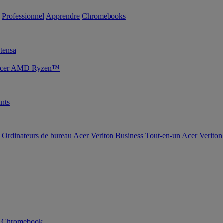
Professionnel
Apprendre
Chromebooks
tensa
s Acer AMD Ryzen™
nts
Ordinateurs de bureau Acer Veriton Business
Tout-en-un Acer Veriton
n Chromebook