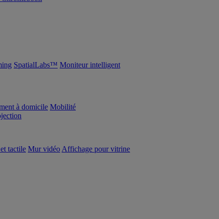
ing
SpatialLabs™
Moniteur intelligent
ement à domicile
Mobilité
ojection
et tactile
Mur vidéo
Affichage pour vitrine