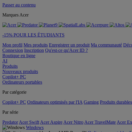
Passer au contenu
Marques Acer
-15% POUR LES ÉTUDIANTS
Mon profil
Mes produits
Enregistrer un produit
Ma communauté
Déc
Connexion
Inscription
Qu'est-ce qu'Acer ID ?
Boutique en ligne
AI
Produits
Nouveaux produits
Copilot+ PC
Ordinateurs portables
Par catégorie
Copilot+ PC
Ordinateurs optimisés par l'IA
Gaming
Produits durables
Par série
Predator
Acer Swift
Acer Aspire
Acer Nitro
Acer TravelMate
Acer Ex
Windows