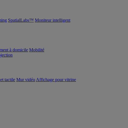
ing
SpatialLabs™
Moniteur intelligent
ement à domicile
Mobilité
ojection
et tactile
Mur vidéo
Affichage pour vitrine