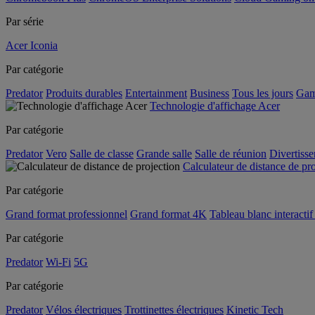
Par série
Acer Iconia
Par catégorie
Predator
Produits durables
Entertainment
Business
Tous les jours
Gam
Technologie d'affichage Acer
Par catégorie
Predator
Vero
Salle de classe
Grande salle
Salle de réunion
Divertiss
Calculateur de distance de pr
Par catégorie
Grand format professionnel
Grand format 4K
Tableau blanc interactif 
Par catégorie
Predator
Wi-Fi
5G
Par catégorie
Predator
Vélos électriques
Trottinettes électriques
Kinetic Tech