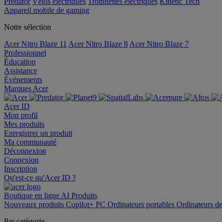
Predator
Vélos électriques
Trottinettes électriques
Kinetic Tech
Appareil mobile de gaming
Notre sélection
Acer Nitro Blaze 11
Acer Nitro Blaze 8
Acer Nitro Blaze 7
Professionnel
Éducation
Assistance
Événements
Marques Acer
Acer ID
Mon profil
Mes produits
Enregistrer un produit
Ma communauté
Déconnexion
Connexion
Inscription
Qu'est-ce qu'Acer ID ?
Boutique en ligne
AI
Produits
Nouveaux produits
Copilot+ PC
Ordinateurs portables
Ordinateurs d
Par catégorie