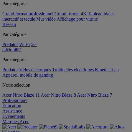
Par catégorie
Grand format professionnel
Grand format 4K
Tableau blanc
interactif et tactile
Mur vidéo
Affichage pour vitrine
Réseau
Par catégorie
Predator
Wi-Fi
5G
e-Mobilité
Par catégorie
Predator
Vélos électriques
Trottinettes électriques
Kinetic Tech
Appareil mobile de gaming
Notre sélection
Acer Nitro Blaze 11
Acer Nitro Blaze 8
Acer Nitro Blaze 7
Professionnel
Éducation
Assistance
Événements
Marques Acer