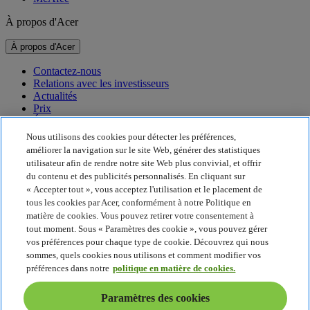
À propos d'Acer
À propos d'Acer
Contactez-nous
Relations avec les investisseurs
Actualités
Prix
Événements
Nous utilisons des cookies pour détecter les préférences,
Développement durable
améliorer la navigation sur le site Web, générer des statistiques
utilisateur afin de rendre notre site Web plus convivial, et offrir
Développement durable
du contenu et des publicités personnalisés. En cliquant sur
« Accepter tout », vous acceptez l'utilisation et le placement de
Responsabilité sociale de l'entreprise
tous les cookies par Acer, conformément à notre Politique en
Empreinte carbone du produit
matière de cookies. Vous pouvez retirer votre consentement à
Project Humanity
tout moment. Sous « Paramètres des cookie », vous pouvez gérer
Earthion
vos préférences pour chaque type de cookie. Découvrez qui nous
Politique de confidentialité
sommes, quels cookies nous utilisons et comment modifier vos
Politique en matière de cookies
préférences dans notre
politique en matière de cookies.
Mentions légales
Informations légales supplémentaires
Paramètres des cookies
Politique en matière d'accessibilité