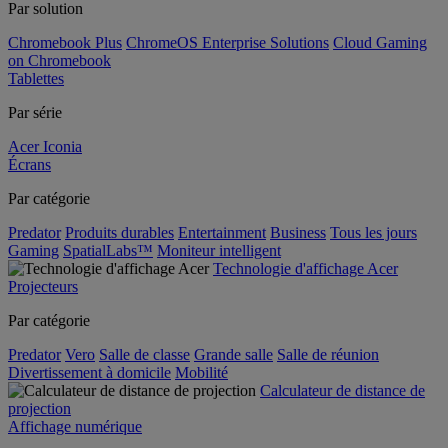
Par solution
Chromebook Plus
ChromeOS Enterprise Solutions
Cloud Gaming
on Chromebook
Tablettes
Par série
Acer Iconia
Écrans
Par catégorie
Predator
Produits durables
Entertainment
Business
Tous les jours
Gaming
SpatialLabs™
Moniteur intelligent
Technologie d'affichage Acer
Projecteurs
Par catégorie
Predator
Vero
Salle de classe
Grande salle
Salle de réunion
Divertissement à domicile
Mobilité
Calculateur de distance de
projection
Affichage numérique