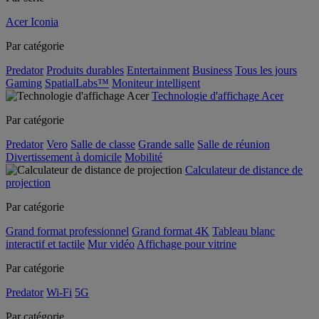
Acer Iconia
Par catégorie
Predator
Produits durables
Entertainment
Business
Tous les jours
Gaming
SpatialLabs™
Moniteur intelligent
Technologie d'affichage Acer
Par catégorie
Predator
Vero
Salle de classe
Grande salle
Salle de réunion
Divertissement à domicile
Mobilité
Calculateur de distance de
projection
Par catégorie
Grand format professionnel
Grand format 4K
Tableau blanc
interactif et tactile
Mur vidéo
Affichage pour vitrine
Par catégorie
Predator
Wi-Fi
5G
Par catégorie