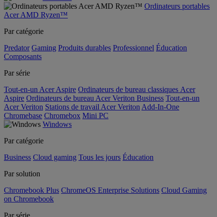
Ordinateurs portables
Acer AMD Ryzen™
Par catégorie
Predator
Gaming
Produits durables
Professionnel
Éducation
Composants
Par série
Tout-en-un Acer Aspire
Ordinateurs de bureau classiques Acer
Aspire
Ordinateurs de bureau Acer Veriton Business
Tout-en-un
Acer Veriton
Stations de travail Acer Veriton
Add-In-One
Chromebase
Chromebox
Mini PC
Windows
Par catégorie
Business
Cloud gaming
Tous les jours
Éducation
Par solution
Chromebook Plus
ChromeOS Enterprise Solutions
Cloud Gaming
on Chromebook
Par série