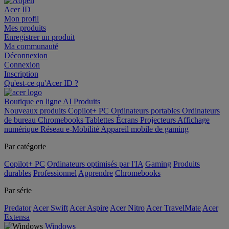
Acer ID
Mon profil
Mes produits
Enregistrer un produit
Ma communauté
Déconnexion
Connexion
Inscription
Qu'est-ce qu'Acer ID ?
Boutique en ligne
AI
Produits
Nouveaux produits
Copilot+ PC
Ordinateurs portables
Ordinateurs
de bureau
Chromebooks
Tablettes
Écrans
Projecteurs
Affichage
numérique
Réseau
e-Mobilité
Appareil mobile de gaming
Par catégorie
Copilot+ PC
Ordinateurs optimisés par l'IA
Gaming
Produits
durables
Professionnel
Apprendre
Chromebooks
Par série
Predator
Acer Swift
Acer Aspire
Acer Nitro
Acer TravelMate
Acer
Extensa
Windows