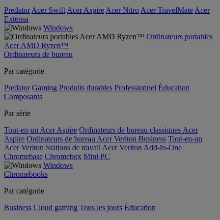
Predator
Acer Swift
Acer Aspire
Acer Nitro
Acer TravelMate
Acer
Extensa
Windows
Ordinateurs portables
Acer AMD Ryzen™
Ordinateurs de bureau
Par catégorie
Predator
Gaming
Produits durables
Professionnel
Éducation
Composants
Par série
Tout-en-un Acer Aspire
Ordinateurs de bureau classiques Acer
Aspire
Ordinateurs de bureau Acer Veriton Business
Tout-en-un
Acer Veriton
Stations de travail Acer Veriton
Add-In-One
Chromebase
Chromebox
Mini PC
Windows
Chromebooks
Par catégorie
Business
Cloud gaming
Tous les jours
Éducation