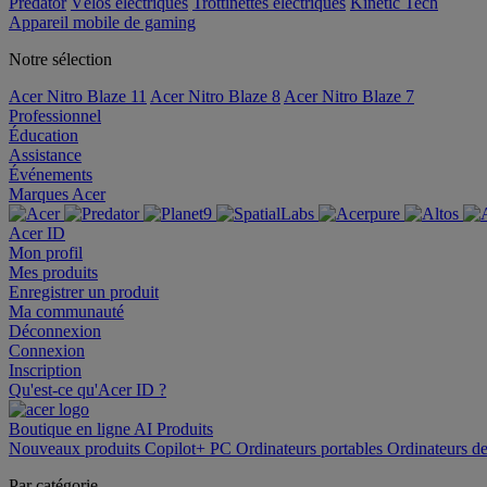
Predator
Vélos électriques
Trottinettes électriques
Kinetic Tech
Appareil mobile de gaming
Notre sélection
Acer Nitro Blaze 11
Acer Nitro Blaze 8
Acer Nitro Blaze 7
Professionnel
Éducation
Assistance
Événements
Marques Acer
Acer ID
Mon profil
Mes produits
Enregistrer un produit
Ma communauté
Déconnexion
Connexion
Inscription
Qu'est-ce qu'Acer ID ?
Boutique en ligne
AI
Produits
Nouveaux produits
Copilot+ PC
Ordinateurs portables
Ordinateurs d
Par catégorie