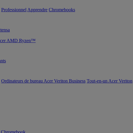
Professionnel
Apprendre
Chromebooks
tensa
s Acer AMD Ryzen™
nts
Ordinateurs de bureau Acer Veriton Business
Tout-en-un Acer Veriton
n Chromebook