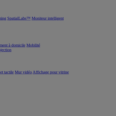
ing
SpatialLabs™
Moniteur intelligent
ement à domicile
Mobilité
ojection
et tactile
Mur vidéo
Affichage pour vitrine