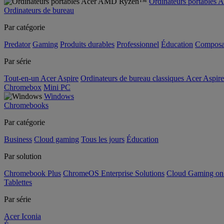
Ordinateurs portable
Ordinateurs de bureau
Par catégorie
Predator
Gaming
Produits durables
Professionnel
Éducation
Composa
Par série
Tout-en-un Acer Aspire
Ordinateurs de bureau classiques Acer Aspire
Chromebox
Mini PC
Windows
Chromebooks
Par catégorie
Business
Cloud gaming
Tous les jours
Éducation
Par solution
Chromebook Plus
ChromeOS Enterprise Solutions
Cloud Gaming o
Tablettes
Par série
Acer Iconia