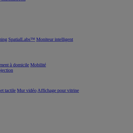
ing
SpatialLabs™
Moniteur intelligent
ement à domicile
Mobilité
ojection
et tactile
Mur vidéo
Affichage pour vitrine