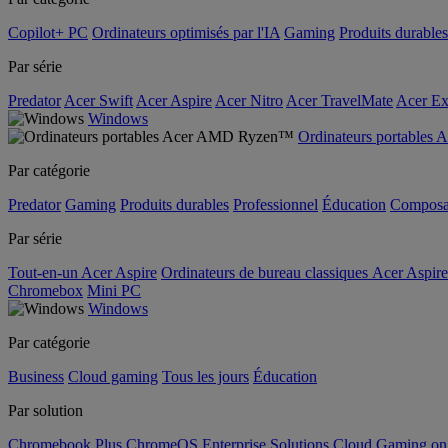
Copilot+ PC
Ordinateurs optimisés par l'IA
Gaming
Produits durables
Par série
Predator
Acer Swift
Acer Aspire
Acer Nitro
Acer TravelMate
Acer Ex
Windows
Ordinateurs portable
Par catégorie
Predator
Gaming
Produits durables
Professionnel
Éducation
Composa
Par série
Tout-en-un Acer Aspire
Ordinateurs de bureau classiques Acer Aspire
Chromebox
Mini PC
Windows
Par catégorie
Business
Cloud gaming
Tous les jours
Éducation
Par solution
Chromebook Plus
ChromeOS Enterprise Solutions
Cloud Gaming o