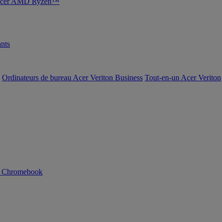
s Acer AMD Ryzen™
nts
Ordinateurs de bureau Acer Veriton Business
Tout-en-un Acer Veriton
n Chromebook