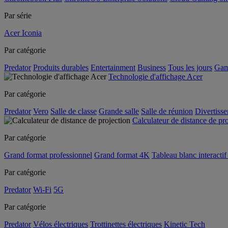
Par série
Acer Iconia
Par catégorie
Predator
Produits durables
Entertainment
Business
Tous les jours
Gam
Technologie d'affichage Acer
Par catégorie
Predator
Vero
Salle de classe
Grande salle
Salle de réunion
Divertiss
Calculateur de distance de pr
Par catégorie
Grand format professionnel
Grand format 4K
Tableau blanc interactif 
Par catégorie
Predator
Wi-Fi
5G
Par catégorie
Predator
Vélos électriques
Trottinettes électriques
Kinetic Tech