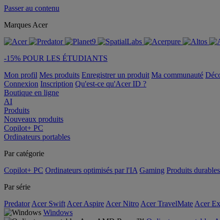
Passer au contenu
Marques Acer
-15% POUR LES ÉTUDIANTS
Mon profil
Mes produits
Enregistrer un produit
Ma communauté
Déc
Connexion
Inscription
Qu'est-ce qu'Acer ID ?
Boutique en ligne
AI
Produits
Nouveaux produits
Copilot+ PC
Ordinateurs portables
Par catégorie
Copilot+ PC
Ordinateurs optimisés par l'IA
Gaming
Produits durables
Par série
Predator
Acer Swift
Acer Aspire
Acer Nitro
Acer TravelMate
Acer Ex
Windows