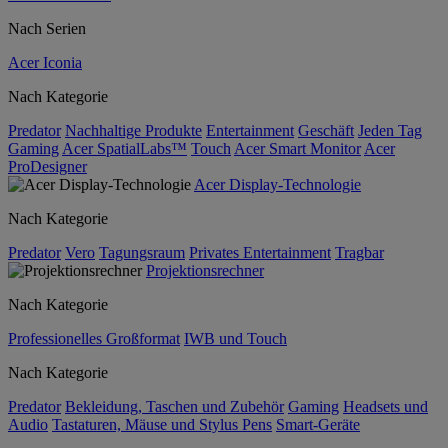
Nach Serien
Acer Iconia
Nach Kategorie
Predator
Nachhaltige Produkte
Entertainment
Geschäft
Jeden Tag
Gaming
Acer SpatialLabs™
Touch
Acer Smart Monitor
Acer
ProDesigner
Acer Display-Technologie
Nach Kategorie
Predator
Vero
Tagungsraum
Privates Entertainment
Tragbar
Projektionsrechner
Nach Kategorie
Professionelles Großformat
IWB und Touch
Nach Kategorie
Predator
Bekleidung, Taschen und Zubehör
Gaming
Headsets und
Audio
Tastaturen, Mäuse und Stylus Pens
Smart-Geräte