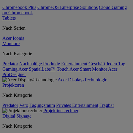
Chromebook Plus
ChromeOS Enterprise Solutions
Cloud Gaming
on Chromebook
Tablets
Nach Serien
Acer Iconia
Monitore
Nach Kategorie
Predator
Nachhaltige Produkte
Entertainment
Geschäft
Jeden Tag
Gaming
Acer SpatialLabs™
Touch
Acer Smart Monitor
Acer
ProDesigner
Acer Display-Technologie
Projektoren
Nach Kategorie
Predator
Vero
Tagungsraum
Privates Entertainment
Tragbar
Projektionsrechner
Digital Signage
Nach Kategorie