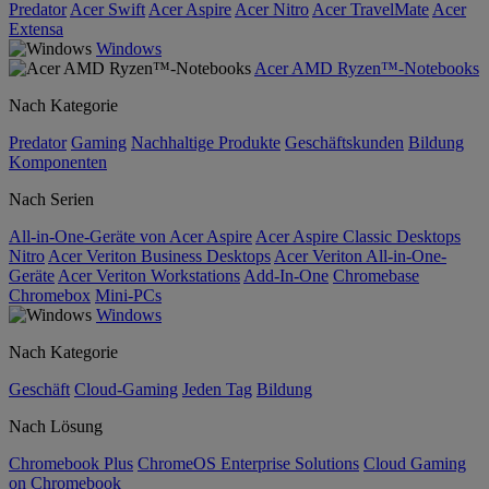
Predator
Acer Swift
Acer Aspire
Acer Nitro
Acer TravelMate
Acer
Extensa
Windows
Acer AMD Ryzen™-Notebooks
Nach Kategorie
Predator
Gaming
Nachhaltige Produkte
Geschäftskunden
Bildung
Komponenten
Nach Serien
All-in-One-Geräte von Acer Aspire
Acer Aspire Classic Desktops
Nitro
Acer Veriton Business Desktops
Acer Veriton All-in-One-
Geräte
Acer Veriton Workstations
Add-In-One
Chromebase
Chromebox
Mini-PCs
Windows
Nach Kategorie
Geschäft
Cloud-Gaming
Jeden Tag
Bildung
Nach Lösung
Chromebook Plus
ChromeOS Enterprise Solutions
Cloud Gaming
on Chromebook