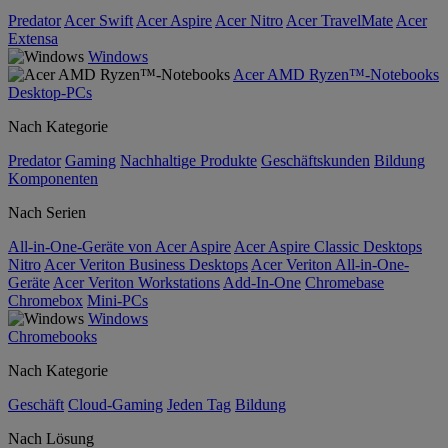
Predator
Acer Swift
Acer Aspire
Acer Nitro
Acer TravelMate
Acer
Extensa
Windows
Acer AMD Ryzen™-Notebooks
Desktop-PCs
Nach Kategorie
Predator
Gaming
Nachhaltige Produkte
Geschäftskunden
Bildung
Komponenten
Nach Serien
All-in-One-Geräte von Acer Aspire
Acer Aspire Classic Desktops
Nitro
Acer Veriton Business Desktops
Acer Veriton All-in-One-
Geräte
Acer Veriton Workstations
Add-In-One
Chromebase
Chromebox
Mini-PCs
Windows
Chromebooks
Nach Kategorie
Geschäft
Cloud-Gaming
Jeden Tag
Bildung
Nach Lösung