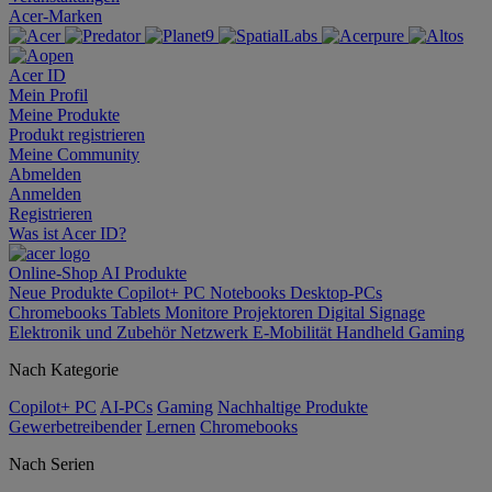
Acer-Marken
Acer ID
Mein Profil
Meine Produkte
Produkt registrieren
Meine Community
Abmelden
Anmelden
Registrieren
Was ist Acer ID?
Online-Shop
AI
Produkte
Neue Produkte
Copilot+ PC
Notebooks
Desktop-PCs
Chromebooks
Tablets
Monitore
Projektoren
Digital Signage
Elektronik und Zubehör
Netzwerk
E-Mobilität
Handheld Gaming
Nach Kategorie
Copilot+ PC
AI-PCs
Gaming
Nachhaltige Produkte
Gewerbetreibender
Lernen
Chromebooks
Nach Serien