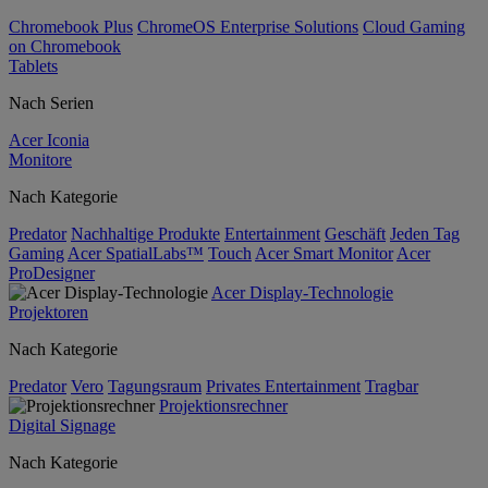
Chromebook Plus
ChromeOS Enterprise Solutions
Cloud Gaming
on Chromebook
Tablets
Nach Serien
Acer Iconia
Monitore
Nach Kategorie
Predator
Nachhaltige Produkte
Entertainment
Geschäft
Jeden Tag
Gaming
Acer SpatialLabs™
Touch
Acer Smart Monitor
Acer
ProDesigner
Acer Display-Technologie
Projektoren
Nach Kategorie
Predator
Vero
Tagungsraum
Privates Entertainment
Tragbar
Projektionsrechner
Digital Signage
Nach Kategorie