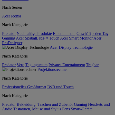
Nach Serien
Acer Iconia
Nach Kategorie
Predator
Nachhaltige Produkte
Entertainment
Geschäft
Jeden Tag
Gaming
Acer SpatialLabs™
Touch
Acer Smart Monitor
Acer
ProDesigner
Acer Display-Technologie
Nach Kategorie
Predator
Vero
Tagungsraum
Privates Entertainment
Tragbar
Projektionsrechner
Nach Kategorie
Professionelles Großformat
IWB und Touch
Nach Kategorie
Predator
Bekleidung, Taschen und Zubehör
Gaming
Headsets und
Audio
Tastaturen, Mäuse und Stylus Pens
Smart-Geräte