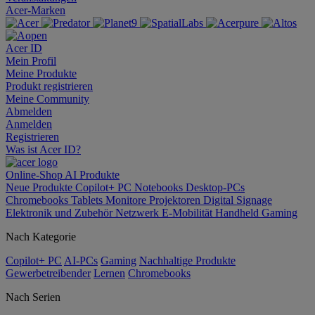
Acer-Marken
Acer ID
Mein Profil
Meine Produkte
Produkt registrieren
Meine Community
Abmelden
Anmelden
Registrieren
Was ist Acer ID?
Online-Shop
AI
Produkte
Neue Produkte
Copilot+ PC
Notebooks
Desktop-PCs
Chromebooks
Tablets
Monitore
Projektoren
Digital Signage
Elektronik und Zubehör
Netzwerk
E-Mobilität
Handheld Gaming
Nach Kategorie
Copilot+ PC
AI-PCs
Gaming
Nachhaltige Produkte
Gewerbetreibender
Lernen
Chromebooks
Nach Serien