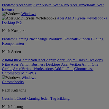
Predator
Acer Swift
Acer Aspire
Acer Nitro
Acer TravelMate
Acer
Extensa
Windows
Acer AMD Ryzen™-Notebooks
Desktop-PCs
Nach Kategorie
Predator
Gaming
Nachhaltige Produkte
Geschäftskunden
Bildung
Komponenten
Nach Serien
All-in-One-Geräte von Acer Aspire
Acer Aspire Classic Desktops
Nitro
Acer Veriton Business Desktops
Acer Veriton All-in-One-
Geräte
Acer Veriton Workstations
Add-In-One
Chromebase
Chromebox
Mini-PCs
Windows
Chromebooks
Nach Kategorie
Geschäft
Cloud-Gaming
Jeden Tag
Bildung
Nach Lösung