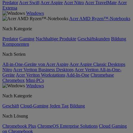
Predator
Acer Swift
Acer Aspire
Acer Nitro
Acer TravelMate
Acer
Extensa
Windows
Acer AMD Ryzen™-Notebooks
Nach Kategorie
Predator
Gaming
Nachhaltige Produkte
Geschäftskunden
Bildung
Komponenten
Nach Serien
All-in-One-Geräte von Acer Aspire
Acer Aspire Classic Desktops
Nitro
Acer Veriton Business Desktops
Acer Veriton All-in-One-
Geräte
Acer Veriton Workstations
Add-In-One
Chromebase
Chromebox
Mini-PCs
Windows
Nach Kategorie
Geschäft
Cloud-Gaming
Jeden Tag
Bildung
Nach Lösung
Chromebook Plus
ChromeOS Enterprise Solutions
Cloud Gaming
on Chromebook