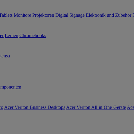
Tablets
Monitore
Projektoren
Digital Signage
Elektronik und Zubehör
er
Lernen
Chromebooks
tensa
mponenten
ro
Acer Veriton Business Desktops
Acer Veriton All-in-One-Geräte
Ace