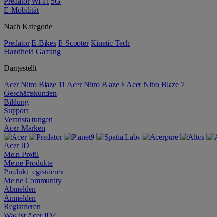
Predator
Wi-Fi
5G
E-Mobilität
Nach Kategorie
Predator
E-Bikes
E-Scooter
Kinetic Tech
Handheld Gaming
Dargestellt
Acer Nitro Blaze 11
Acer Nitro Blaze 8
Acer Nitro Blaze 7
Geschäftskunden
Bildung
Support
Veranstaltungen
Acer-Marken
Acer ID
Mein Profil
Meine Produkte
Produkt registrieren
Meine Community
Abmelden
Anmelden
Registrieren
Was ist Acer ID?