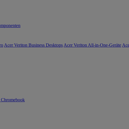
mponenten
ro
Acer Veriton Business Desktops
Acer Veriton All-in-One-Geräte
Ace
n Chromebook