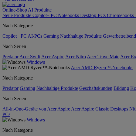
Online-Shop
AI
Produkte
Neue Produkte
Copilot+ PC
Notebooks
Desktop-PCs
Chromebooks
Nach Kategorie
Copilot+ PC
AI-PCs
Gaming
Nachhaltige Produkte
Gewerbetreibend
Nach Serien
Predator
Acer Swift
Acer Aspire
Acer Nitro
Acer TravelMate
Acer Ex
Windows
Acer AMD Ryzen™-Notebooks
Nach Kategorie
Predator
Gaming
Nachhaltige Produkte
Geschäftskunden
Bildung
Ko
Nach Serien
All-in-One-Geräte von Acer Aspire
Acer Aspire Classic Desktops
Nit
PCs
Windows
Nach Kategorie