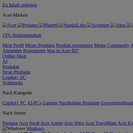
Zu Inhalt springen
Acer-Marken
15% Studentenrabatt
Mein Profil
Meine Produkte
Produkt registrieren
Meine Community
A
Anmelden
Registrieren
Was ist Acer ID?
Online-Shop
AI
Produkte
Neue Produkte
Copilot+ PC
Notebooks
Nach Kategorie
Copilot+ PC
AI-PCs
Gaming
Nachhaltige Produkte
Gewerbetreibend
Nach Serien
Predator
Acer Swift
Acer Aspire
Acer Nitro
Acer TravelMate
Acer Ex
Windows