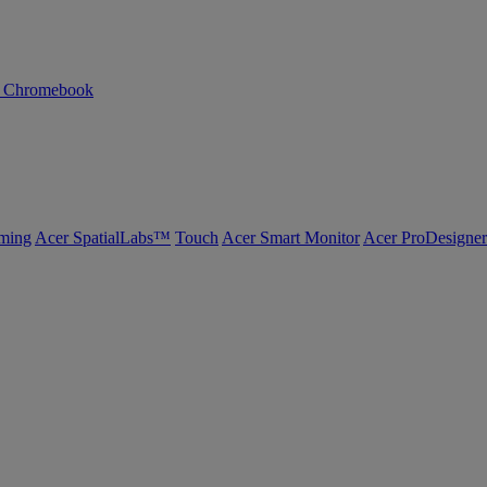
n Chromebook
ming
Acer SpatialLabs™
Touch
Acer Smart Monitor
Acer ProDesigner