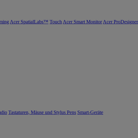
ming
Acer SpatialLabs™
Touch
Acer Smart Monitor
Acer ProDesigner
udio
Tastaturen, Mäuse und Stylus Pens
Smart-Geräte