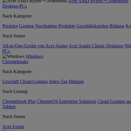
Acer AMD Ryzen™-Notebooks
Desktop-PCs
Nach Kategorie
Predator
Gaming
Nachhaltige Produkte
Geschäftskunden
Bildung
Ko
Nach Serien
All-in-One-Geräte von Acer Aspire
Acer Aspire Classic Desktops
Nit
PCs
Windows
Chromebooks
Nach Kategorie
Geschäft
Cloud-Gaming
Jeden Tag
Bildung
Nach Lösung
Chromebook Plus
ChromeOS Enterprise Solutions
Cloud Gaming o
Tablets
Nach Serien
Acer Iconia