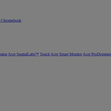
n Chromebook
ming
Acer SpatialLabs™
Touch
Acer Smart Monitor
Acer ProDesigner