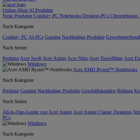
Online-Shop
AI
Produkte
Neue Produkte
Copilot+ PC
Notebooks
Desktop-PCs
Chromebooks
Nach Kategorie
Copilot+ PC
AI-PCs
Gaming
Nachhaltige Produkte
Gewerbetreibend
Nach Serien
Predator
Acer Swift
Acer Aspire
Acer Nitro
Acer TravelMate
Acer Ex
Windows
Acer AMD Ryzen™-Notebooks
Nach Kategorie
Predator
Gaming
Nachhaltige Produkte
Geschäftskunden
Bildung
Ko
Nach Serien
All-in-One-Geräte von Acer Aspire
Acer Aspire Classic Desktops
Nit
PCs
Windows
Nach Kategorie