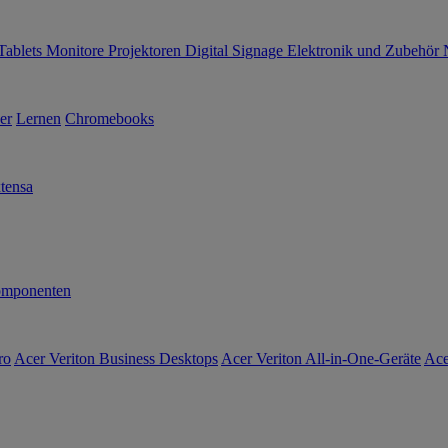
Tablets
Monitore
Projektoren
Digital Signage
Elektronik und Zubehör
er
Lernen
Chromebooks
tensa
mponenten
ro
Acer Veriton Business Desktops
Acer Veriton All-in-One-Geräte
Ace