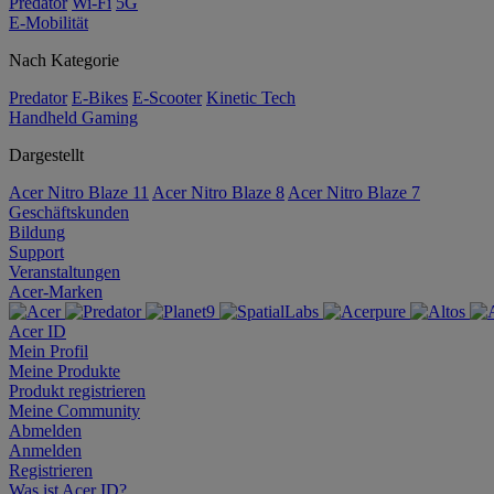
Predator
Wi-Fi
5G
E-Mobilität
Nach Kategorie
Predator
E-Bikes
E-Scooter
Kinetic Tech
Handheld Gaming
Dargestellt
Acer Nitro Blaze 11
Acer Nitro Blaze 8
Acer Nitro Blaze 7
Geschäftskunden
Bildung
Support
Veranstaltungen
Acer-Marken
Acer ID
Mein Profil
Meine Produkte
Produkt registrieren
Meine Community
Abmelden
Anmelden
Registrieren
Was ist Acer ID?