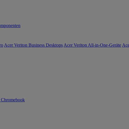
mponenten
ro
Acer Veriton Business Desktops
Acer Veriton All-in-One-Geräte
Ace
n Chromebook