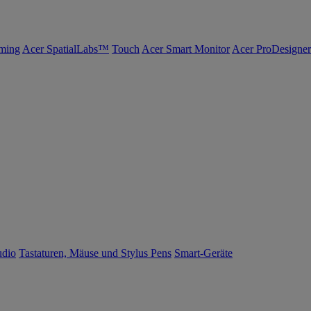
ming
Acer SpatialLabs™
Touch
Acer Smart Monitor
Acer ProDesigner
udio
Tastaturen, Mäuse und Stylus Pens
Smart-Geräte