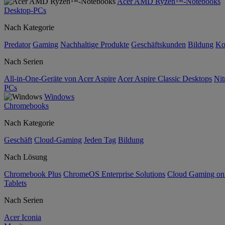
Acer AMD Ryzen™-Notebooks
Desktop-PCs
Nach Kategorie
Predator
Gaming
Nachhaltige Produkte
Geschäftskunden
Bildung
Ko
Nach Serien
All-in-One-Geräte von Acer Aspire
Acer Aspire Classic Desktops
Nit
PCs
Windows
Chromebooks
Nach Kategorie
Geschäft
Cloud-Gaming
Jeden Tag
Bildung
Nach Lösung
Chromebook Plus
ChromeOS Enterprise Solutions
Cloud Gaming o
Tablets
Nach Serien
Acer Iconia