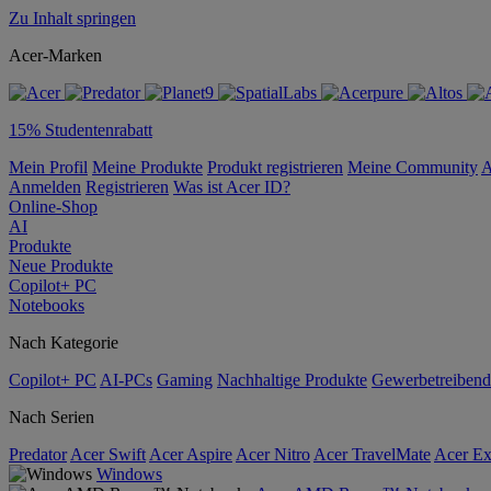
Zu Inhalt springen
Acer-Marken
15% Studentenrabatt
Mein Profil
Meine Produkte
Produkt registrieren
Meine Community
A
Anmelden
Registrieren
Was ist Acer ID?
Online-Shop
AI
Produkte
Neue Produkte
Copilot+ PC
Notebooks
Nach Kategorie
Copilot+ PC
AI-PCs
Gaming
Nachhaltige Produkte
Gewerbetreibend
Nach Serien
Predator
Acer Swift
Acer Aspire
Acer Nitro
Acer TravelMate
Acer Ex
Windows