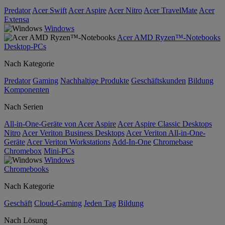
Predator
Acer Swift
Acer Aspire
Acer Nitro
Acer TravelMate
Acer
Extensa
Windows
Acer AMD Ryzen™-Notebooks
Desktop-PCs
Nach Kategorie
Predator
Gaming
Nachhaltige Produkte
Geschäftskunden
Bildung
Komponenten
Nach Serien
All-in-One-Geräte von Acer Aspire
Acer Aspire Classic Desktops
Nitro
Acer Veriton Business Desktops
Acer Veriton All-in-One-
Geräte
Acer Veriton Workstations
Add-In-One
Chromebase
Chromebox
Mini-PCs
Windows
Chromebooks
Nach Kategorie
Geschäft
Cloud-Gaming
Jeden Tag
Bildung
Nach Lösung