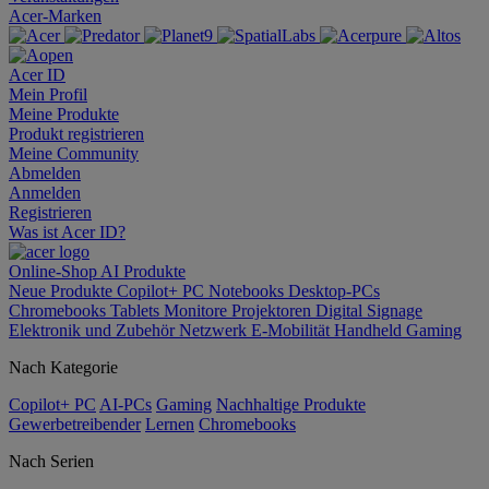
Acer-Marken
Acer ID
Mein Profil
Meine Produkte
Produkt registrieren
Meine Community
Abmelden
Anmelden
Registrieren
Was ist Acer ID?
Online-Shop
AI
Produkte
Neue Produkte
Copilot+ PC
Notebooks
Desktop-PCs
Chromebooks
Tablets
Monitore
Projektoren
Digital Signage
Elektronik und Zubehör
Netzwerk
E-Mobilität
Handheld Gaming
Nach Kategorie
Copilot+ PC
AI-PCs
Gaming
Nachhaltige Produkte
Gewerbetreibender
Lernen
Chromebooks
Nach Serien