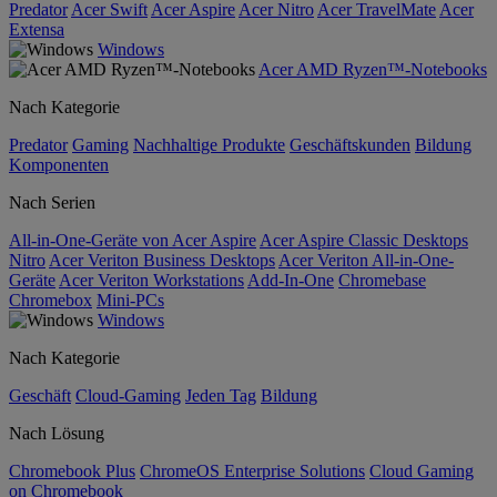
Predator
Acer Swift
Acer Aspire
Acer Nitro
Acer TravelMate
Acer
Extensa
Windows
Acer AMD Ryzen™-Notebooks
Nach Kategorie
Predator
Gaming
Nachhaltige Produkte
Geschäftskunden
Bildung
Komponenten
Nach Serien
All-in-One-Geräte von Acer Aspire
Acer Aspire Classic Desktops
Nitro
Acer Veriton Business Desktops
Acer Veriton All-in-One-
Geräte
Acer Veriton Workstations
Add-In-One
Chromebase
Chromebox
Mini-PCs
Windows
Nach Kategorie
Geschäft
Cloud-Gaming
Jeden Tag
Bildung
Nach Lösung
Chromebook Plus
ChromeOS Enterprise Solutions
Cloud Gaming
on Chromebook