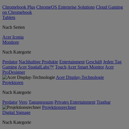
Chromebook Plus
ChromeOS Enterprise Solutions
Cloud Gaming
on Chromebook
Tablets
Nach Serien
Acer Iconia
Monitore
Nach Kategorie
Predator
Nachhaltige Produkte
Entertainment
Geschäft
Jeden Tag
Gaming
Acer SpatialLabs™
Touch
Acer Smart Monitor
Acer
ProDesigner
Acer Display-Technologie
Projektoren
Nach Kategorie
Predator
Vero
Tagungsraum
Privates Entertainment
Tragbar
Projektionsrechner
Digital Signage
Nach Kategorie