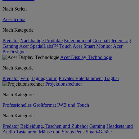
Nach Serien
Acer Iconia
Nach Kategorie
Predator
Nachhaltige Produkte
Entertainment
Geschäft
Jeden Tag
Gaming
Acer SpatialLabs™
Touch
Acer Smart Monitor
Acer
ProDesigner
Acer Display-Technologie
Nach Kategorie
Predator
Vero
Tagungsraum
Privates Entertainment
Tragbar
Projektionsrechner
Nach Kategorie
Professionelles Großformat
IWB und Touch
Nach Kategorie
Predator
Bekleidung, Taschen und Zubehör
Gaming
Headsets und
Audio
Tastaturen, Mäuse und Stylus Pens
Smart-Geräte