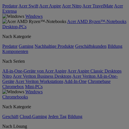
Predator
Acer Swift
Acer Aspire
Acer Nitro
Acer TravelMate
Acer
Extensa
Windows
Acer AMD Ryzen™-Notebooks
Desktop-PCs
Nach Kategorie
Predator
Gaming
Nachhaltige Produkte
Geschäftskunden
Bildung
Komponenten
Nach Serien
All-in-One-Geräte von Acer Aspire
Acer Aspire Classic Desktops
Nitro
Acer Veriton Business Desktops
Acer Veriton All-in-One-
Geräte
Acer Veriton Workstations
Add-In-One
Chromebase
Chromebox
Mini-PCs
Windows
Chromebooks
Nach Kategorie
Geschäft
Cloud-Gaming
Jeden Tag
Bildung
Nach Lösung