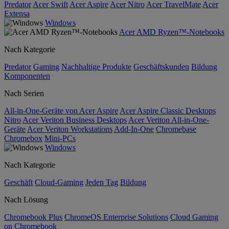
Predator
Acer Swift
Acer Aspire
Acer Nitro
Acer TravelMate
Acer
Extensa
Windows
Acer AMD Ryzen™-Notebooks
Nach Kategorie
Predator
Gaming
Nachhaltige Produkte
Geschäftskunden
Bildung
Komponenten
Nach Serien
All-in-One-Geräte von Acer Aspire
Acer Aspire Classic Desktops
Nitro
Acer Veriton Business Desktops
Acer Veriton All-in-One-
Geräte
Acer Veriton Workstations
Add-In-One
Chromebase
Chromebox
Mini-PCs
Windows
Nach Kategorie
Geschäft
Cloud-Gaming
Jeden Tag
Bildung
Nach Lösung
Chromebook Plus
ChromeOS Enterprise Solutions
Cloud Gaming
on Chromebook