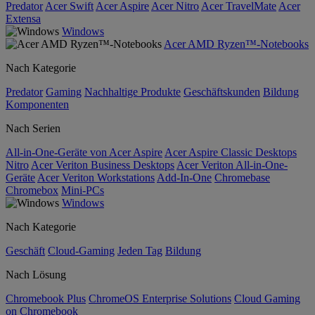
Predator
Acer Swift
Acer Aspire
Acer Nitro
Acer TravelMate
Acer
Extensa
Windows
Acer AMD Ryzen™-Notebooks
Nach Kategorie
Predator
Gaming
Nachhaltige Produkte
Geschäftskunden
Bildung
Komponenten
Nach Serien
All-in-One-Geräte von Acer Aspire
Acer Aspire Classic Desktops
Nitro
Acer Veriton Business Desktops
Acer Veriton All-in-One-
Geräte
Acer Veriton Workstations
Add-In-One
Chromebase
Chromebox
Mini-PCs
Windows
Nach Kategorie
Geschäft
Cloud-Gaming
Jeden Tag
Bildung
Nach Lösung
Chromebook Plus
ChromeOS Enterprise Solutions
Cloud Gaming
on Chromebook