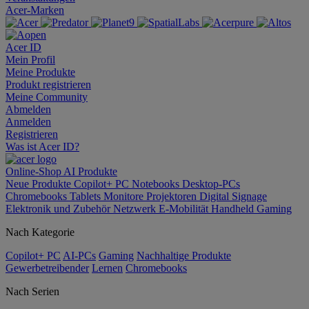
Acer-Marken
Acer ID
Mein Profil
Meine Produkte
Produkt registrieren
Meine Community
Abmelden
Anmelden
Registrieren
Was ist Acer ID?
Online-Shop
AI
Produkte
Neue Produkte
Copilot+ PC
Notebooks
Desktop-PCs
Chromebooks
Tablets
Monitore
Projektoren
Digital Signage
Elektronik und Zubehör
Netzwerk
E-Mobilität
Handheld Gaming
Nach Kategorie
Copilot+ PC
AI-PCs
Gaming
Nachhaltige Produkte
Gewerbetreibender
Lernen
Chromebooks
Nach Serien