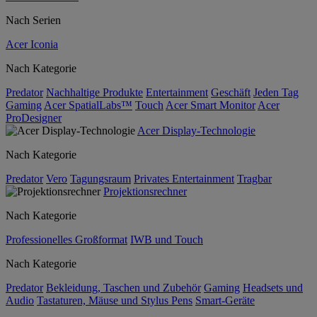
Nach Serien
Acer Iconia
Nach Kategorie
Predator
Nachhaltige Produkte
Entertainment
Geschäft
Jeden Tag
Gaming
Acer SpatialLabs™
Touch
Acer Smart Monitor
Acer
ProDesigner
Acer Display-Technologie
Nach Kategorie
Predator
Vero
Tagungsraum
Privates Entertainment
Tragbar
Projektionsrechner
Nach Kategorie
Professionelles Großformat
IWB und Touch
Nach Kategorie
Predator
Bekleidung, Taschen und Zubehör
Gaming
Headsets und
Audio
Tastaturen, Mäuse und Stylus Pens
Smart-Geräte