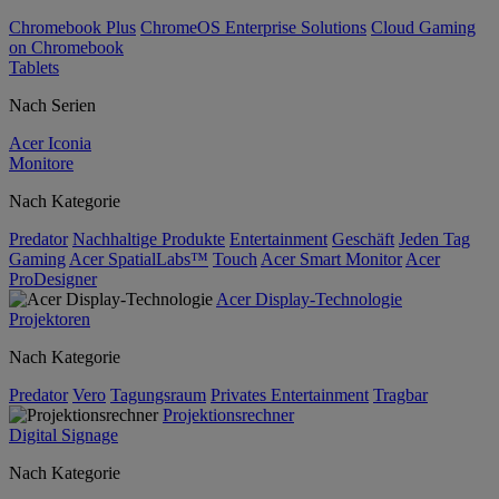
Chromebook Plus
ChromeOS Enterprise Solutions
Cloud Gaming
on Chromebook
Tablets
Nach Serien
Acer Iconia
Monitore
Nach Kategorie
Predator
Nachhaltige Produkte
Entertainment
Geschäft
Jeden Tag
Gaming
Acer SpatialLabs™
Touch
Acer Smart Monitor
Acer
ProDesigner
Acer Display-Technologie
Projektoren
Nach Kategorie
Predator
Vero
Tagungsraum
Privates Entertainment
Tragbar
Projektionsrechner
Digital Signage
Nach Kategorie