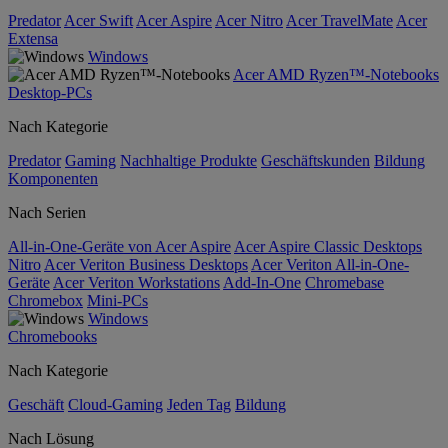
Predator
Acer Swift
Acer Aspire
Acer Nitro
Acer TravelMate
Acer
Extensa
Windows
Acer AMD Ryzen™-Notebooks
Desktop-PCs
Nach Kategorie
Predator
Gaming
Nachhaltige Produkte
Geschäftskunden
Bildung
Komponenten
Nach Serien
All-in-One-Geräte von Acer Aspire
Acer Aspire Classic Desktops
Nitro
Acer Veriton Business Desktops
Acer Veriton All-in-One-
Geräte
Acer Veriton Workstations
Add-In-One
Chromebase
Chromebox
Mini-PCs
Windows
Chromebooks
Nach Kategorie
Geschäft
Cloud-Gaming
Jeden Tag
Bildung
Nach Lösung