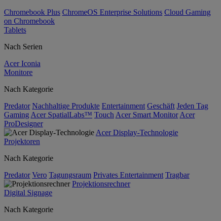
Chromebook Plus
ChromeOS Enterprise Solutions
Cloud Gaming
on Chromebook
Tablets
Nach Serien
Acer Iconia
Monitore
Nach Kategorie
Predator
Nachhaltige Produkte
Entertainment
Geschäft
Jeden Tag
Gaming
Acer SpatialLabs™
Touch
Acer Smart Monitor
Acer
ProDesigner
Acer Display-Technologie
Projektoren
Nach Kategorie
Predator
Vero
Tagungsraum
Privates Entertainment
Tragbar
Projektionsrechner
Digital Signage
Nach Kategorie