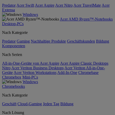
Predator
Acer Swift
Acer Aspire
Acer Nitro
Acer TravelMate
Acer
Extensa
Windows
Acer AMD Ryzen™-Notebooks
Desktop-PCs
Nach Kategorie
Predator
Gaming
Nachhaltige Produkte
Geschäftskunden
Bildung
Komponenten
Nach Serien
All-in-One-Geräte von Acer Aspire
Acer Aspire Classic Desktops
Nitro
Acer Veriton Business Desktops
Acer Veriton All-in-One-
Geräte
Acer Veriton Workstations
Add-In-One
Chromebase
Chromebox
Mini-PCs
Windows
Chromebooks
Nach Kategorie
Geschäft
Cloud-Gaming
Jeden Tag
Bildung
Nach Lösung