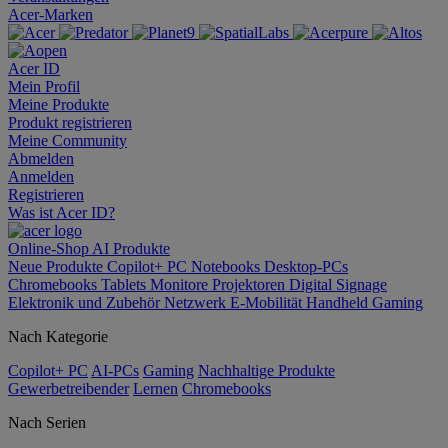
Acer-Marken
Acer ID
Mein Profil
Meine Produkte
Produkt registrieren
Meine Community
Abmelden
Anmelden
Registrieren
Was ist Acer ID?
Online-Shop
AI
Produkte
Neue Produkte
Copilot+ PC
Notebooks
Desktop-PCs
Chromebooks
Tablets
Monitore
Projektoren
Digital Signage
Elektronik und Zubehör
Netzwerk
E-Mobilität
Handheld Gaming
Nach Kategorie
Copilot+ PC
AI-PCs
Gaming
Nachhaltige Produkte
Gewerbetreibender
Lernen
Chromebooks
Nach Serien