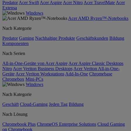
Predator
Acer Swift
Acer Aspire
Acer Nitro
Acer TravelMate
Acer
Extensa
Windows
Acer AMD Ryzen™-Notebooks
Nach Kategorie
Predator
Gaming
Nachhaltige Produkte
Geschäftskunden
Bildung
Komponenten
Nach Serien
All-in-One-Geräte von Acer Aspire
Acer Aspire Classic Desktops
Nitro
Acer Veriton Business Desktops
Acer Veriton All-in-One-
Geräte
Acer Veriton Workstations
Add-In-One
Chromebase
Chromebox
Mini-PCs
Windows
Nach Kategorie
Geschäft
Cloud-Gaming
Jeden Tag
Bildung
Nach Lösung
Chromebook Plus
ChromeOS Enterprise Solutions
Cloud Gaming
on Chromebook