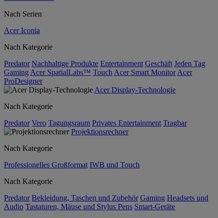
Nach Serien
Acer Iconia
Nach Kategorie
Predator
Nachhaltige Produkte
Entertainment
Geschäft
Jeden Tag
Gaming
Acer SpatialLabs™
Touch
Acer Smart Monitor
Acer
ProDesigner
Acer Display-Technologie
Nach Kategorie
Predator
Vero
Tagungsraum
Privates Entertainment
Tragbar
Projektionsrechner
Nach Kategorie
Professionelles Großformat
IWB und Touch
Nach Kategorie
Predator
Bekleidung, Taschen und Zubehör
Gaming
Headsets und
Audio
Tastaturen, Mäuse und Stylus Pens
Smart-Geräte