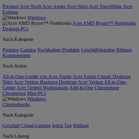
Predator
Acer Swift
Acer Aspire
Acer Nitro
Acer TravelMate
Acer
Extensa
Windows
Acer AMD Ryzen™-Notebooks
Desktop-PCs
Nach Kategorie
Predator
Gaming
Nachhaltige Produkte
Geschäftskunden
Bildung
Komponenten
Nach Serien
All-in-One-Geräte von Acer Aspire
Acer Aspire Classic Desktops
Nitro
Acer Veriton Business Desktops
Acer Veriton All-in-One-
Geräte
Acer Veriton Workstations
Add-In-One
Chromebase
Chromebox
Mini-PCs
Windows
Chromebooks
Nach Kategorie
Geschäft
Cloud-Gaming
Jeden Tag
Bildung
Nach Lösung