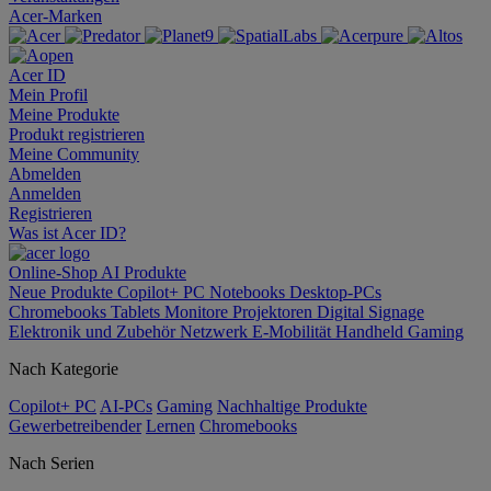
Acer-Marken
Acer ID
Mein Profil
Meine Produkte
Produkt registrieren
Meine Community
Abmelden
Anmelden
Registrieren
Was ist Acer ID?
Online-Shop
AI
Produkte
Neue Produkte
Copilot+ PC
Notebooks
Desktop-PCs
Chromebooks
Tablets
Monitore
Projektoren
Digital Signage
Elektronik und Zubehör
Netzwerk
E-Mobilität
Handheld Gaming
Nach Kategorie
Copilot+ PC
AI-PCs
Gaming
Nachhaltige Produkte
Gewerbetreibender
Lernen
Chromebooks
Nach Serien