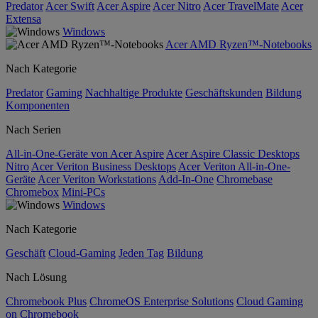
Predator
Acer Swift
Acer Aspire
Acer Nitro
Acer TravelMate
Acer
Extensa
Windows
Acer AMD Ryzen™-Notebooks
Nach Kategorie
Predator
Gaming
Nachhaltige Produkte
Geschäftskunden
Bildung
Komponenten
Nach Serien
All-in-One-Geräte von Acer Aspire
Acer Aspire Classic Desktops
Nitro
Acer Veriton Business Desktops
Acer Veriton All-in-One-
Geräte
Acer Veriton Workstations
Add-In-One
Chromebase
Chromebox
Mini-PCs
Windows
Nach Kategorie
Geschäft
Cloud-Gaming
Jeden Tag
Bildung
Nach Lösung
Chromebook Plus
ChromeOS Enterprise Solutions
Cloud Gaming
on Chromebook