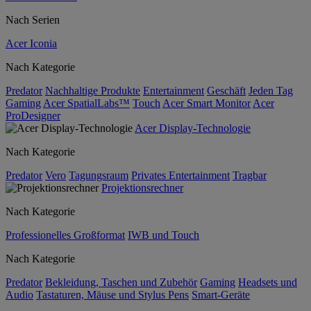
Nach Serien
Acer Iconia
Nach Kategorie
Predator
Nachhaltige Produkte
Entertainment
Geschäft
Jeden Tag
Gaming
Acer SpatialLabs™
Touch
Acer Smart Monitor
Acer
ProDesigner
Acer Display-Technologie
Nach Kategorie
Predator
Vero
Tagungsraum
Privates Entertainment
Tragbar
Projektionsrechner
Nach Kategorie
Professionelles Großformat
IWB und Touch
Nach Kategorie
Predator
Bekleidung, Taschen und Zubehör
Gaming
Headsets und
Audio
Tastaturen, Mäuse und Stylus Pens
Smart-Geräte