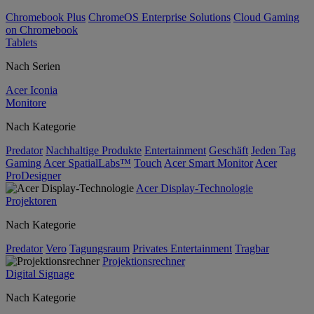
Chromebook Plus
ChromeOS Enterprise Solutions
Cloud Gaming
on Chromebook
Tablets
Nach Serien
Acer Iconia
Monitore
Nach Kategorie
Predator
Nachhaltige Produkte
Entertainment
Geschäft
Jeden Tag
Gaming
Acer SpatialLabs™
Touch
Acer Smart Monitor
Acer
ProDesigner
Acer Display-Technologie
Projektoren
Nach Kategorie
Predator
Vero
Tagungsraum
Privates Entertainment
Tragbar
Projektionsrechner
Digital Signage
Nach Kategorie