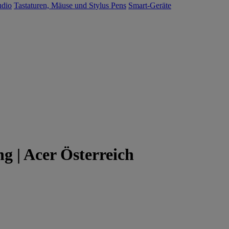
udio
Tastaturen, Mäuse und Stylus Pens
Smart-Geräte
g | Acer Österreich