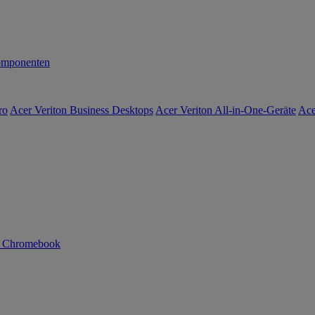
mponenten
ro
Acer Veriton Business Desktops
Acer Veriton All-in-One-Geräte
Ace
n Chromebook