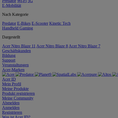
Predator
Wi-Fi
5G
E-Mobilität
Nach Kategorie
Predator
E-Bikes
E-Scooter
Kinetic Tech
Handheld Gaming
Dargestellt
Acer Nitro Blaze 11
Acer Nitro Blaze 8
Acer Nitro Blaze 7
Geschäftskunden
Bildung
Support
Veranstaltungen
Acer-Marken
Acer ID
Mein Profil
Meine Produkte
Produkt registrieren
Meine Community
Abmelden
Anmelden
Registrieren
Was ist Acer ID?