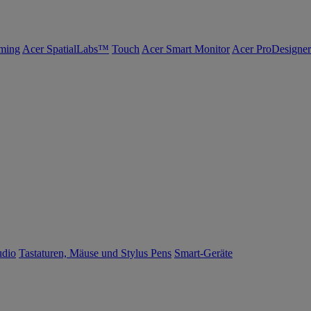
ming
Acer SpatialLabs™
Touch
Acer Smart Monitor
Acer ProDesigner
udio
Tastaturen, Mäuse und Stylus Pens
Smart-Geräte