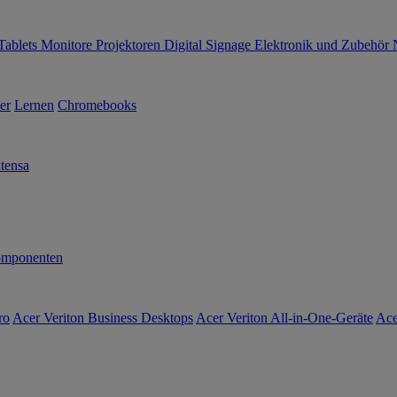
Tablets
Monitore
Projektoren
Digital Signage
Elektronik und Zubehör
er
Lernen
Chromebooks
tensa
mponenten
ro
Acer Veriton Business Desktops
Acer Veriton All-in-One-Geräte
Ace