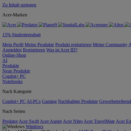
Zu Inhalt springen
Acer-Marken
15% Studentenrabatt
Mein Profil
Meine Produkte
Produkt registrieren
Meine Community
A
Anmelden
Registrieren
Was ist Acer ID?
Online-Shop
AI
Produkte
Neue Produkte
Copilot+ PC
Notebooks
Nach Kategorie
Copilot+ PC
AI-PCs
Gaming
Nachhaltige Produkte
Gewerbetreibend
Nach Serien
Predator
Acer Swift
Acer Aspire
Acer Nitro
Acer TravelMate
Acer Ex
Windows