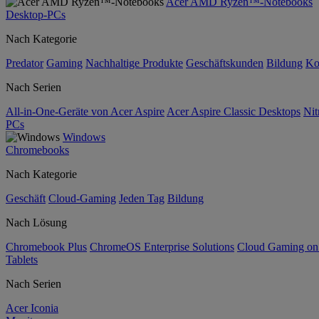
Acer AMD Ryzen™-Notebooks
Desktop-PCs
Nach Kategorie
Predator
Gaming
Nachhaltige Produkte
Geschäftskunden
Bildung
Ko
Nach Serien
All-in-One-Geräte von Acer Aspire
Acer Aspire Classic Desktops
Nit
PCs
Windows
Chromebooks
Nach Kategorie
Geschäft
Cloud-Gaming
Jeden Tag
Bildung
Nach Lösung
Chromebook Plus
ChromeOS Enterprise Solutions
Cloud Gaming o
Tablets
Nach Serien
Acer Iconia