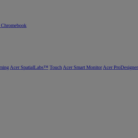
n Chromebook
ming
Acer SpatialLabs™
Touch
Acer Smart Monitor
Acer ProDesigner