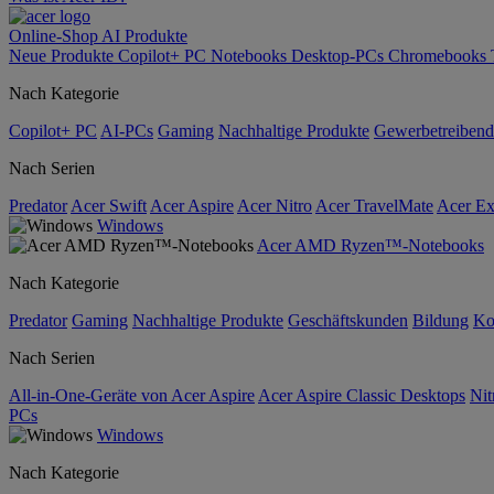
Online-Shop
AI
Produkte
Neue Produkte
Copilot+ PC
Notebooks
Desktop-PCs
Chromebooks
Nach Kategorie
Copilot+ PC
AI-PCs
Gaming
Nachhaltige Produkte
Gewerbetreibend
Nach Serien
Predator
Acer Swift
Acer Aspire
Acer Nitro
Acer TravelMate
Acer Ex
Windows
Acer AMD Ryzen™-Notebooks
Nach Kategorie
Predator
Gaming
Nachhaltige Produkte
Geschäftskunden
Bildung
Ko
Nach Serien
All-in-One-Geräte von Acer Aspire
Acer Aspire Classic Desktops
Nit
PCs
Windows
Nach Kategorie