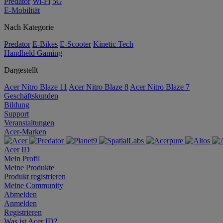
Predator
Wi-Fi
5G
E-Mobilität
Nach Kategorie
Predator
E-Bikes
E-Scooter
Kinetic Tech
Handheld Gaming
Dargestellt
Acer Nitro Blaze 11
Acer Nitro Blaze 8
Acer Nitro Blaze 7
Geschäftskunden
Bildung
Support
Veranstaltungen
Acer-Marken
Acer ID
Mein Profil
Meine Produkte
Produkt registrieren
Meine Community
Abmelden
Anmelden
Registrieren
Was ist Acer ID?