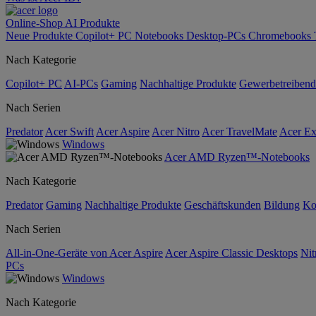
Online-Shop
AI
Produkte
Neue Produkte
Copilot+ PC
Notebooks
Desktop-PCs
Chromebooks
Nach Kategorie
Copilot+ PC
AI-PCs
Gaming
Nachhaltige Produkte
Gewerbetreibend
Nach Serien
Predator
Acer Swift
Acer Aspire
Acer Nitro
Acer TravelMate
Acer Ex
Windows
Acer AMD Ryzen™-Notebooks
Nach Kategorie
Predator
Gaming
Nachhaltige Produkte
Geschäftskunden
Bildung
Ko
Nach Serien
All-in-One-Geräte von Acer Aspire
Acer Aspire Classic Desktops
Nit
PCs
Windows
Nach Kategorie