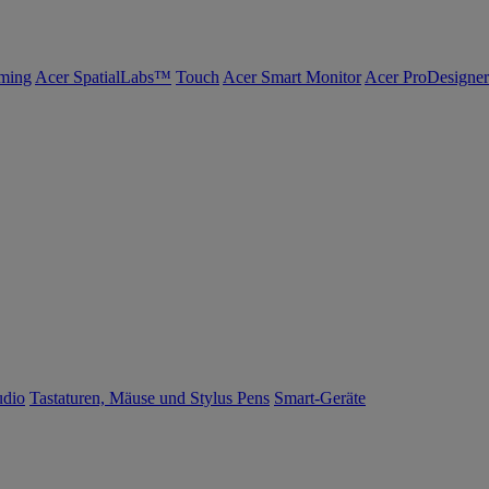
ming
Acer SpatialLabs™
Touch
Acer Smart Monitor
Acer ProDesigner
udio
Tastaturen, Mäuse und Stylus Pens
Smart-Geräte