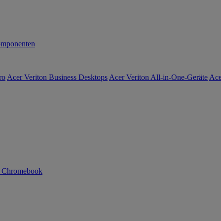
mponenten
ro
Acer Veriton Business Desktops
Acer Veriton All-in-One-Geräte
Ace
n Chromebook