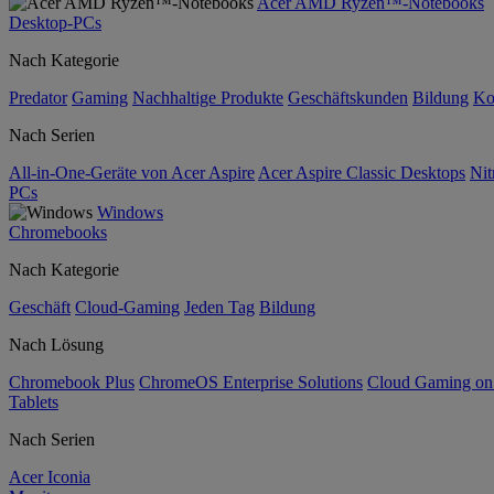
Acer AMD Ryzen™-Notebooks
Desktop-PCs
Nach Kategorie
Predator
Gaming
Nachhaltige Produkte
Geschäftskunden
Bildung
Ko
Nach Serien
All-in-One-Geräte von Acer Aspire
Acer Aspire Classic Desktops
Nit
PCs
Windows
Chromebooks
Nach Kategorie
Geschäft
Cloud-Gaming
Jeden Tag
Bildung
Nach Lösung
Chromebook Plus
ChromeOS Enterprise Solutions
Cloud Gaming o
Tablets
Nach Serien
Acer Iconia