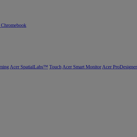
n Chromebook
ming
Acer SpatialLabs™
Touch
Acer Smart Monitor
Acer ProDesigner