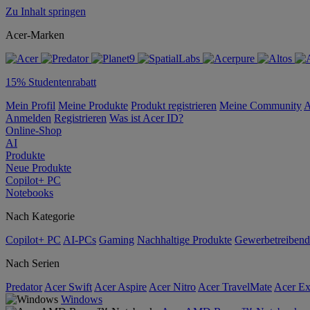
Zu Inhalt springen
Acer-Marken
15% Studentenrabatt
Mein Profil
Meine Produkte
Produkt registrieren
Meine Community
A
Anmelden
Registrieren
Was ist Acer ID?
Online-Shop
AI
Produkte
Neue Produkte
Copilot+ PC
Notebooks
Nach Kategorie
Copilot+ PC
AI-PCs
Gaming
Nachhaltige Produkte
Gewerbetreibend
Nach Serien
Predator
Acer Swift
Acer Aspire
Acer Nitro
Acer TravelMate
Acer Ex
Windows