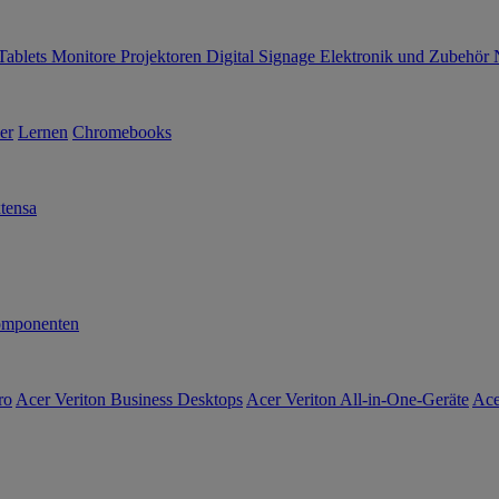
Tablets
Monitore
Projektoren
Digital Signage
Elektronik und Zubehör
er
Lernen
Chromebooks
tensa
mponenten
ro
Acer Veriton Business Desktops
Acer Veriton All-in-One-Geräte
Ace