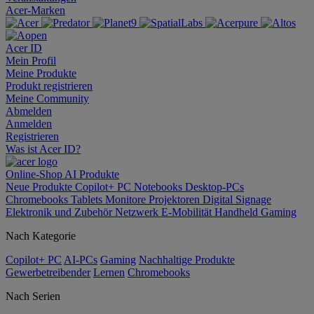
Acer-Marken
Acer ID
Mein Profil
Meine Produkte
Produkt registrieren
Meine Community
Abmelden
Anmelden
Registrieren
Was ist Acer ID?
Online-Shop
AI
Produkte
Neue Produkte
Copilot+ PC
Notebooks
Desktop-PCs
Chromebooks
Tablets
Monitore
Projektoren
Digital Signage
Elektronik und Zubehör
Netzwerk
E-Mobilität
Handheld Gaming
Nach Kategorie
Copilot+ PC
AI-PCs
Gaming
Nachhaltige Produkte
Gewerbetreibender
Lernen
Chromebooks
Nach Serien