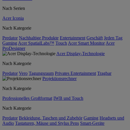
Nach Serien
Acer Iconia
Nach Kategorie
Predator
Nachhaltige Produkte
Entertainment
Geschäft
Jeden Tag
Gaming
Acer SpatialLabs™
Touch
Acer Smart Monitor
Acer
ProDesigner
Acer Display-Technologie
Nach Kategorie
Predator
Vero
Tagungsraum
Privates Entertainment
Tragbar
Projektionsrechner
Nach Kategorie
Professionelles Großformat
IWB und Touch
Nach Kategorie
Predator
Bekleidung, Taschen und Zubehör
Gaming
Headsets und
Audio
Tastaturen, Mäuse und Stylus Pens
Smart-Geräte