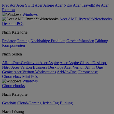
Predator
Acer Swift
Acer Aspire
Acer Nitro
Acer TravelMate
Acer
Extensa
Windows
Acer AMD Ryzen™-Notebooks
Desktop-PCs
Nach Kategorie
Predator
Gaming
Nachhaltige Produkte
Geschäftskunden
Bildung
Komponenten
Nach Serien
All-in-One-Geräte von Acer Aspire
Acer Aspire Classic Desktops
Nitro
Acer Veriton Business Desktops
Acer Veriton All-in-One-
Geräte
Acer Veriton Workstations
Add-In-One
Chromebase
Chromebox
Mini-PCs
Windows
Chromebooks
Nach Kategorie
Geschäft
Cloud-Gaming
Jeden Tag
Bildung
Nach Lösung