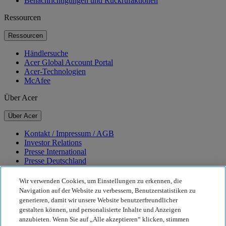
Benachrichtigungen und Rückrufaktionen
Ressourcen
Ressourcen
Händlersuche
Acer Global Account Portal
Acer-Technologien
McAfee
Über Acer
Über Acer
Kontakt / Impressum / AGB
Investor Relations
Presse International
Presse Deutschland
Auszeichnungen
Veranstaltungen
Wir verwenden Cookies, um Einstellungen zu erkennen, die
Navigation auf der Website zu verbessern, Benutzerstatistiken zu
Nachhaltigkeit
generieren, damit wir unsere Website benutzerfreundlicher
gestalten können, und personalisierte Inhalte und Anzeigen
Nachhaltigkeit
anzubieten. Wenn Sie auf „Alle akzeptieren“ klicken, stimmen