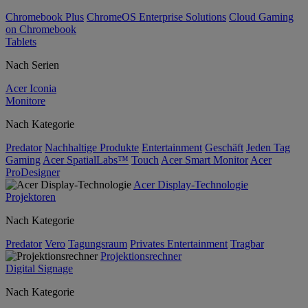
Chromebook Plus
ChromeOS Enterprise Solutions
Cloud Gaming
on Chromebook
Tablets
Nach Serien
Acer Iconia
Monitore
Nach Kategorie
Predator
Nachhaltige Produkte
Entertainment
Geschäft
Jeden Tag
Gaming
Acer SpatialLabs™
Touch
Acer Smart Monitor
Acer
ProDesigner
Acer Display-Technologie
Projektoren
Nach Kategorie
Predator
Vero
Tagungsraum
Privates Entertainment
Tragbar
Projektionsrechner
Digital Signage
Nach Kategorie