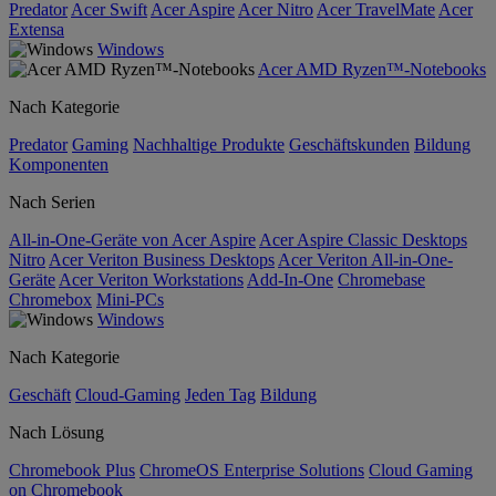
Predator
Acer Swift
Acer Aspire
Acer Nitro
Acer TravelMate
Acer
Extensa
Windows
Acer AMD Ryzen™-Notebooks
Nach Kategorie
Predator
Gaming
Nachhaltige Produkte
Geschäftskunden
Bildung
Komponenten
Nach Serien
All-in-One-Geräte von Acer Aspire
Acer Aspire Classic Desktops
Nitro
Acer Veriton Business Desktops
Acer Veriton All-in-One-
Geräte
Acer Veriton Workstations
Add-In-One
Chromebase
Chromebox
Mini-PCs
Windows
Nach Kategorie
Geschäft
Cloud-Gaming
Jeden Tag
Bildung
Nach Lösung
Chromebook Plus
ChromeOS Enterprise Solutions
Cloud Gaming
on Chromebook