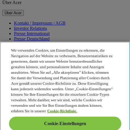
Über Acer
Über Acer
Kontakt / Impressum / AGB
Investor Relations
Presse International
Presse Deutschland
Auszeichnungen
Veranstaltungen
Wir verwenden Cookies, um Einstellungen zu erkennen, die
Navigation auf der Website zu verbessern, Benutzerstatistiken zu
Nachhaltigkeit
generieren, damit wir unsere Website benutzerfreundlicher
gestalten können, und personalisierte Inhalte und Anzeigen
Nachhaltigkeit
anzubieten. Wenn Sie auf „Alle akzeptieren“ klicken, stimmen
Sie damit der Verwendung und Platzierung aller Cookies durch
Corporate Social Responsibility
Acer gemäß unserer Cookie-Richtlinie zu. Diese Einwilligung
CO2-Bilanz unserer Produkte
kann jederzeit widerrufen werden. Unter „Cookie-Einstellungen“
Project Humanity
können Sie Ihre Einstellungen für die einzelnen Cookie-Typen
Earthion
verwalten. Mehr darüber, wer wir sind, welche Cookies wir
Datenschutzrichtlinie
verwenden und wie Sie Ihre Einstellungen ändern können,
Cookie-Richtlinie
erfahren Sie in unserer
Cookie-Richtlinie.
Rechtlicher Hinweis
Zusätzliche rechtliche Informationen
Cookie-Einstellungen
Barrierefreiheitsrichtlinie