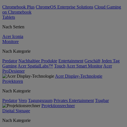
Chromebook Plus
ChromeOS Enterprise Solutions
Cloud Gaming
on Chromebook
Tablets
Nach Serien
Acer Iconia
Monitore
Nach Kategorie
Predator
Nachhaltige Produkte
Entertainment
Geschäft
Jeden Tag
Gaming
Acer SpatialLabs™
Touch
Acer Smart Monitor
Acer
ProDesigner
Acer Display-Technologie
Projektoren
Nach Kategorie
Predator
Vero
Tagungsraum
Privates Entertainment
Tragbar
Projektionsrechner
Digital Signage
Nach Kategorie