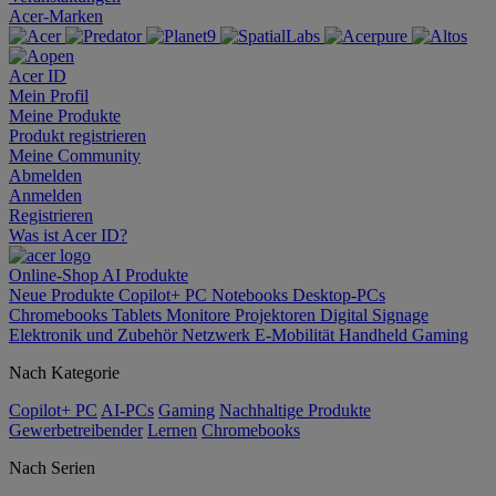
Acer-Marken
Acer ID
Mein Profil
Meine Produkte
Produkt registrieren
Meine Community
Abmelden
Anmelden
Registrieren
Was ist Acer ID?
Online-Shop
AI
Produkte
Neue Produkte
Copilot+ PC
Notebooks
Desktop-PCs
Chromebooks
Tablets
Monitore
Projektoren
Digital Signage
Elektronik und Zubehör
Netzwerk
E-Mobilität
Handheld Gaming
Nach Kategorie
Copilot+ PC
AI-PCs
Gaming
Nachhaltige Produkte
Gewerbetreibender
Lernen
Chromebooks
Nach Serien