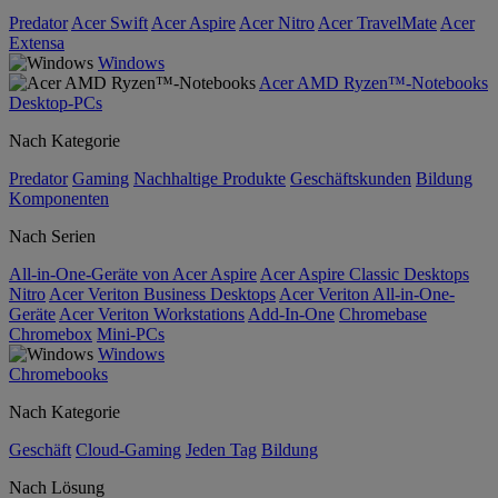
Predator
Acer Swift
Acer Aspire
Acer Nitro
Acer TravelMate
Acer
Extensa
Windows
Acer AMD Ryzen™-Notebooks
Desktop-PCs
Nach Kategorie
Predator
Gaming
Nachhaltige Produkte
Geschäftskunden
Bildung
Komponenten
Nach Serien
All-in-One-Geräte von Acer Aspire
Acer Aspire Classic Desktops
Nitro
Acer Veriton Business Desktops
Acer Veriton All-in-One-
Geräte
Acer Veriton Workstations
Add-In-One
Chromebase
Chromebox
Mini-PCs
Windows
Chromebooks
Nach Kategorie
Geschäft
Cloud-Gaming
Jeden Tag
Bildung
Nach Lösung