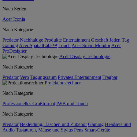
Nach Serien
Acer Iconia
Nach Kategorie
Predator
Nachhaltige Produkte
Entertainment
Geschäft
Jeden Tag
Gaming
Acer SpatialLabs™
Touch
Acer Smart Monitor
Acer
ProDesigner
Acer Display-Technologie
Nach Kategorie
Predator
Vero
Tagungsraum
Privates Entertainment
Tragbar
Projektionsrechner
Nach Kategorie
Professionelles Großformat
IWB und Touch
Nach Kategorie
Predator
Bekleidung, Taschen und Zubehör
Gaming
Headsets und
Audio
Tastaturen, Mäuse und Stylus Pens
Smart-Geräte