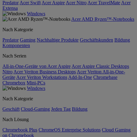
Predator
Acer Swift
Acer Aspire
Acer Nitro
Acer TravelMate
Acer
Extensa
Windows
Acer AMD Ryzen™-Notebooks
Nach Kategorie
Predator
Gaming
Nachhaltige Produkte
Geschäftskunden
Bildung
Komponenten
Nach Serien
All-in-One-Geräte von Acer Aspire
Acer Aspire Classic Desktops
Nitro
Acer Veriton Business Desktops
Acer Veriton All-in-One-
Geräte
Acer Veriton Workstations
Add-In-One
Chromebase
Chromebox
Mini-PCs
Windows
Nach Kategorie
Geschäft
Cloud-Gaming
Jeden Tag
Bildung
Nach Lösung
Chromebook Plus
ChromeOS Enterprise Solutions
Cloud Gaming
on Chromebook