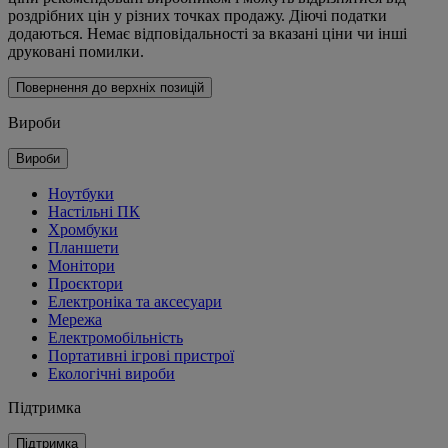
роздрібних цін у різних точках продажу. Діючі податки
додаються. Немає відповідальності за вказані ціни чи інші
друковані помилки.
Повернення до верхніх позицій
Вироби
Вироби
Ноутбуки
Настільні ПК
Хромбуки
Планшети
Монітори
Проєктори
Електроніка та аксесуари
Мережа
Електромобільність
Портативні ігрові пристрої
Екологічні вироби
Підтримка
Підтримка