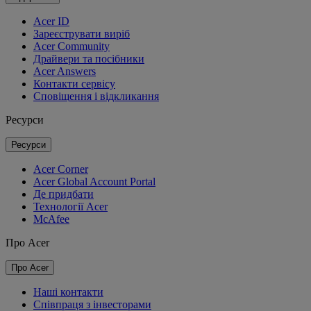
Acer ID
Зареєструвати виріб
Acer Community
Драйвери та посібники
Acer Answers
Контакти сервісу
Сповіщення і відкликання
Ресурси
Ресурси
Acer Corner
Acer Global Account Portal
Де придбати
Технології Acer
McAfee
Про Acer
Про Acer
Наші контакти
Співпраця з інвесторами