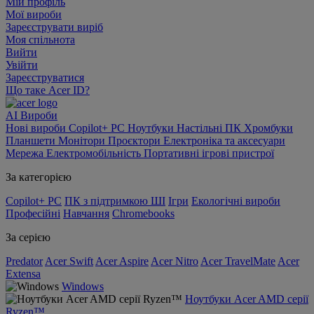
Мій профіль
Мої вироби
Зареєструвати виріб
Моя спільнота
Вийти
Увійти
Зареєструватися
Що таке Acer ID?
AI
Вироби
Нові вироби
Copilot+ PC
Ноутбуки
Настільні ПК
Хромбуки
Планшети
Монітори
Проєктори
Електроніка та аксесуари
Мережа
Електромобільність
Портативні ігрові пристрої
За категорією
Copilot+ PC
ПК з підтримкою ШІ
Ігри
Екологічні вироби
Професійні
Навчання
Chromebooks
За серією
Predator
Acer Swift
Acer Aspire
Acer Nitro
Acer TravelMate
Acer
Extensa
Windows
Ноутбуки Acer AMD серії
Ryzen™