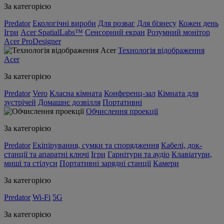
За категорією
Predator
Екологічні вироби
Для розваг
Для бізнесу
Кожен день
Ігри
Acer SpatialLabs™
Сенсорний екран
Розумний монітор
Acer ProDesigner
Технологія відображення
Acer
За категорією
Predator
Vero
Класна кімната
Конференц-зал
Кімната для
зустрічей
Домашнє дозвілля
Портативні
Обчислення проекції
За категорією
Predator
Екіпірування, сумки та спорядження
Кабелі, док-
станції та апаратні ключі
Ігри
Гарнітури та аудіо
Клавіатури,
миші та стілуси
Портативні зарядні станції
Камери
За категорією
Predator
Wi-Fi
5G
За категорією