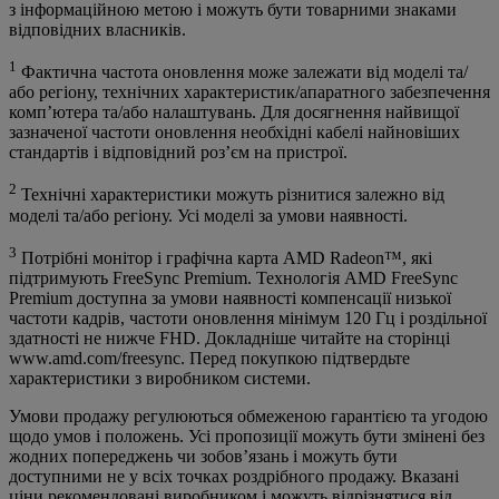
з інформаційною метою і можуть бути товарними знаками
відповідних власників.
1
Фактична частота оновлення може залежати від моделі та/
або регіону, технічних характеристик/апаратного забезпечення
комп’ютера та/або налаштувань. Для досягнення найвищої
зазначеної частоти оновлення необхідні кабелі найновіших
стандартів і відповідний роз’єм на пристрої.
2
Технічні характеристики можуть різнитися залежно від
моделі та/або регіону. Усі моделі за умови наявності.
3
Потрібні монітор і графічна карта AMD Radeon™, які
підтримують FreeSync Premium. Технологія AMD FreeSync
Premium доступна за умови наявності компенсації низької
частоти кадрів, частоти оновлення мінімум 120 Гц і роздільної
здатності не нижче FHD. Докладніше читайте на сторінці
www.amd.com/freesync. Перед покупкою підтвердьте
характеристики з виробником системи.
Умови продажу регулюються обмеженою гарантією та угодою
щодо умов і положень. Усі пропозиції можуть бути змінені без
жодних попереджень чи зобов’язань і можуть бути
доступними не у всіх точках роздрібного продажу. Вказані
ціни рекомендовані виробником і можуть відрізнятися від