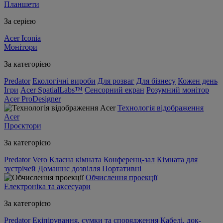
Планшети
За серією
Acer Iconia
Монітори
За категорією
Predator
Екологічні вироби
Для розваг
Для бізнесу
Кожен день
Ігри
Acer SpatialLabs™
Сенсорний екран
Розумний монітор
Acer ProDesigner
Технологія відображення
Acer
Проєктори
За категорією
Predator
Vero
Класна кімната
Конференц-зал
Кімната для
зустрічей
Домашнє дозвілля
Портативні
Обчислення проекції
Електроніка та аксесуари
За категорією
Predator
Екіпірування, сумки та спорядження
Кабелі, док-