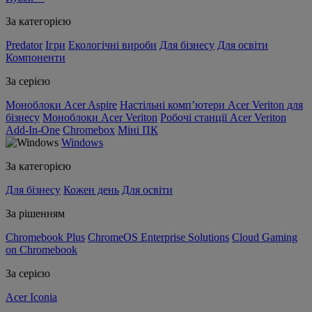
За категорією
Predator
Ігри
Екологічні вироби
Для бізнесу
Для освіти
Компоненти
За серією
Моноблоки Acer Aspire
Настільні комп’ютери Acer Veriton для
бізнесу
Моноблоки Acer Veriton
Робочі станції Acer Veriton
Add-In-One
Chromebox
Міні ПК
Windows
За категорією
Для бізнесу
Кожен день
Для освіти
За рішенням
Chromebook Plus
ChromeOS Enterprise Solutions
Cloud Gaming
on Chromebook
За серією
Acer Iconia