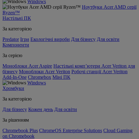
Windows
Ноутбуки Acer AMD серії
Ryzen™
Настільні ПК
За категорією
Predator
Ігри
Екологічні вироби
Для бізнесу
Для освіти
Компоненти
За серією
Моноблоки Acer Aspire
Настільні комп’ютери Acer Veriton для
бізнесу
Моноблоки Acer Veriton
Робочі станції Acer Veriton
Add-In-One
Chromebox
Міні ПК
Windows
Хромбуки
За категорією
Для бізнесу
Кожен день
Для освіти
За рішенням
Chromebook Plus
ChromeOS Enterprise Solutions
Cloud Gaming
on Chromebook