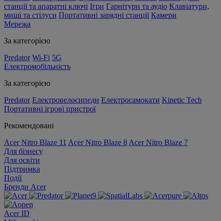
станції та апаратні ключі
Ігри
Гарнітури та аудіо
Клавіатури,
миші та стілуси
Портативні зарядні станції
Камери
Мережа
За категорією
Predator
Wi-Fi
5G
Електромобільність
За категорією
Predator
Електровелосипеди
Електросамокати
Kinetic Tech
Портативні ігрові пристрої
Рекомендовані
Acer Nitro Blaze 11
Acer Nitro Blaze 8
Acer Nitro Blaze 7
Для бізнесу
Для освіти
Підтримка
Події
Бренди Acer
Acer ID