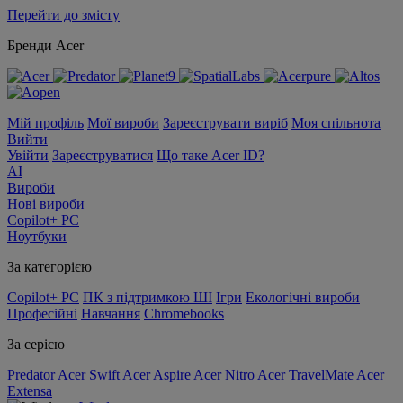
Перейти до змісту
Бренди Acer
Мій профіль
Мої вироби
Зареєструвати виріб
Моя спільнота
Вийти
Увійти
Зареєструватися
Що таке Acer ID?
AI
Вироби
Нові вироби
Copilot+ PC
Ноутбуки
За категорією
Copilot+ PC
ПК з підтримкою ШІ
Ігри
Екологічні вироби
Професійні
Навчання
Chromebooks
За серією
Predator
Acer Swift
Acer Aspire
Acer Nitro
Acer TravelMate
Acer
Extensa