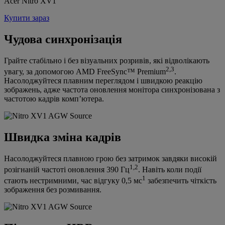
Acer Nitro XV1
Купити зараз
Чудова синхронізація
Грайте стабільно і без візуальних розривів, які відволікають
2,3
увагу, за допомогою AMD FreeSync™ Premium
.
Насолоджуйтеся плавним переглядом і швидкою реакцію
зображень, адже частота оновлення монітора синхронізована з
частотою кадрів комп’ютера.
Швидка зміна кадрів
Насолоджуйтеся плавною грою без затримок завдяки високій
1,2
розігнаній частоті оновлення 390 Гц
. Навіть коли події
1
стають нестримними, час відгуку 0,5 мс
забезпечить чіткість
зображення без розмивання.