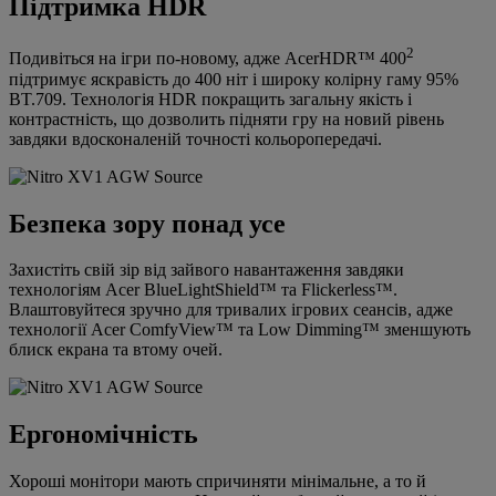
Підтримка HDR
2
Подивіться на ігри по-новому, адже AcerHDR™ 400
підтримує яскравість до 400 ніт і широку колірну гаму 95%
BT.709. Технологія HDR покращить загальну якість і
контрастність, що дозволить підняти гру на новий рівень
завдяки вдосконаленій точності кольоропередачі.
Безпека зору понад усе
Захистіть свій зір від зайвого навантаження завдяки
технологіям Acer BlueLightShield™ та Flickerless™.
Влаштовуйтеся зручно для тривалих ігрових сеансів, адже
технології Acer ComfyView™ та Low Dimming™ зменшують
блиск екрана та втому очей.
Ергономічність
Хороші монітори мають спричиняти мінімальне, а то й