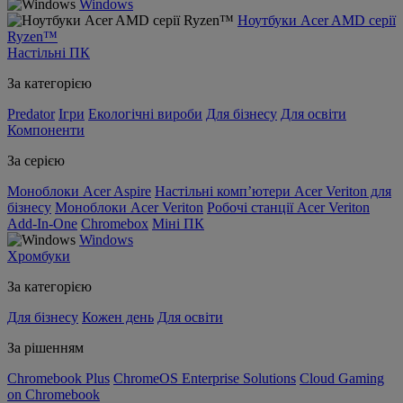
Windows
Ноутбуки Acer AMD серії
Ryzen™
Настільні ПК
За категорією
Predator
Ігри
Екологічні вироби
Для бізнесу
Для освіти
Компоненти
За серією
Моноблоки Acer Aspire
Настільні комп’ютери Acer Veriton для
бізнесу
Моноблоки Acer Veriton
Робочі станції Acer Veriton
Add-In-One
Chromebox
Міні ПК
Windows
Хромбуки
За категорією
Для бізнесу
Кожен день
Для освіти
За рішенням
Chromebook Plus
ChromeOS Enterprise Solutions
Cloud Gaming
on Chromebook