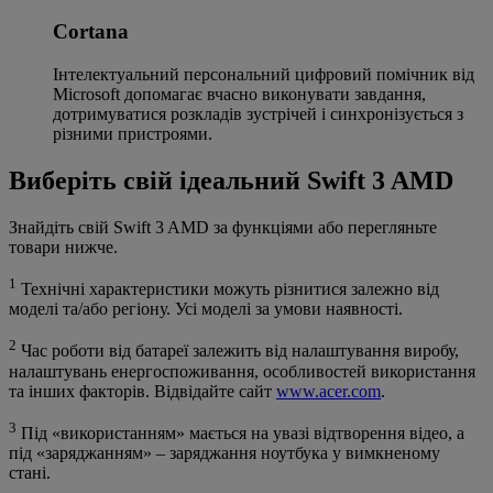
Cortana
Інтелектуальний персональний цифровий помічник від
Microsoft допомагає вчасно виконувати завдання,
дотримуватися розкладів зустрічей і синхронізується з
різними пристроями.
Виберіть свій ідеальний Swift 3 AMD
Знайдіть свій Swift 3 AMD за функціями або перегляньте
товари нижче.
1
Технічні характеристики можуть різнитися залежно від
моделі та/або регіону. Усі моделі за умови наявності.
2
Час роботи від батареї залежить від налаштування виробу,
налаштувань енергоспоживання, особливостей використання
та інших факторів. Відвідайте сайт
www.acer.com
.
3
Під «використанням» мається на увазі відтворення відео, а
під «заряджанням» – заряджання ноутбука у вимкненому
стані.