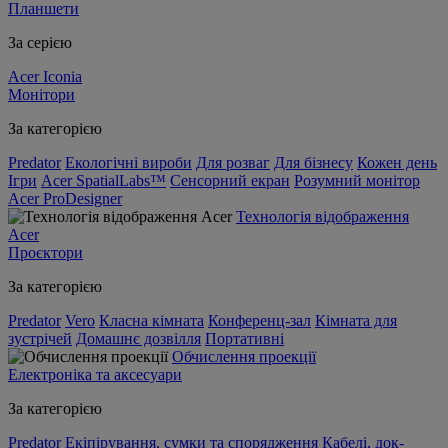
Планшети
За серією
Acer Iconia
Монітори
За категорією
Predator
Екологічні вироби
Для розваг
Для бізнесу
Кожен день
Ігри
Acer SpatialLabs™
Сенсорний екран
Розумний монітор
Acer ProDesigner
Технологія відображення
Acer
Проєктори
За категорією
Predator
Vero
Класна кімната
Конференц-зал
Кімната для
зустрічей
Домашнє дозвілля
Портативні
Обчислення проекції
Електроніка та аксесуари
За категорією
Predator
Екіпірування, сумки та спорядження
Кабелі, док-