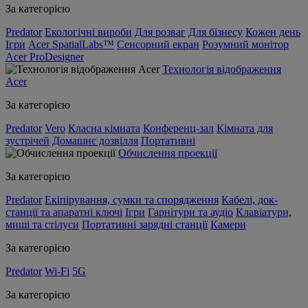
За категорією
Predator
Екологічні вироби
Для розваг
Для бізнесу
Кожен день
Ігри
Acer SpatialLabs™
Сенсорний екран
Розумний монітор
Acer ProDesigner
Технологія відображення
Acer
За категорією
Predator
Vero
Класна кімната
Конференц-зал
Кімната для
зустрічей
Домашнє дозвілля
Портативні
Обчислення проекції
За категорією
Predator
Екіпірування, сумки та спорядження
Кабелі, док-
станції та апаратні ключі
Ігри
Гарнітури та аудіо
Клавіатури,
миші та стілуси
Портативні зарядні станції
Камери
За категорією
Predator
Wi-Fi
5G
За категорією