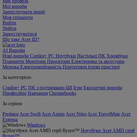
Мій профіль
Мої вироби
Зареєструвати виріб
Моя спільнота
Вийти
Увійти
Зареєструватися
Що таке Acer ID?
AI
Вироби
Нові вироби
Copilot+ PC
Ноутбуки
Настільні ПК
Хромбуки
Планшети
Монітори
Проєктори
Електроніка та аксесуари
Мережа
Електромобільність
Портативні ігрові пристрої
За категорією
Copilot+ PC
ПК з підтримкою ШІ
Ігри
Екологічні вироби
Професійні
Навчання
Chromebooks
За серією
Predator
Acer Swift
Acer Aspire
Acer Nitro
Acer TravelMate
Acer
Extensa
Windows
Ноутбуки Acer AMD серії
Ryzen™