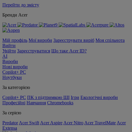
Перейти до змісту
Бренди Acer
Мій профіль
Мої вироби
Зареєструвати виріб
Моя спільнота
Вийти
Увійти
Зареєструватися
Що таке Acer ID?
AI
Вироби
Нові вироби
Copilot+ PC
Ноутбуки
За категорією
Copilot+ PC
ПК з підтримкою ШІ
Ігри
Екологічні вироби
Професійні
Навчання
Chromebooks
За серією
Predator
Acer Swift
Acer Aspire
Acer Nitro
Acer TravelMate
Acer
Extensa