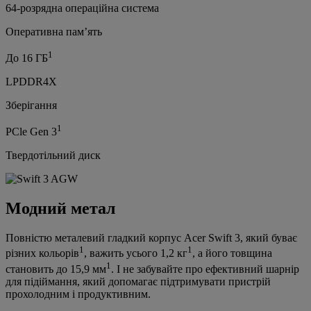
64-розрядна операційна система
Оперативна пам’ять
1
До 16 ГБ
LPDDR4X
Зберігання
1
PCle Gen 3
Твердотільний диск
Модний метал
Повністю металевий гладкий корпус Acer Swift 3, який буває
1
1
різних кольорів
, важить усього 1,2 кг
, а його товщина
1
становить до 15,9 мм
. І не забувайте про ефективний шарнір
для підіймання, який допомагає підтримувати пристрій
прохолодним і продуктивним.