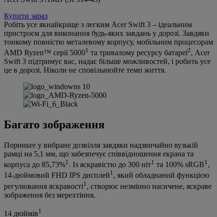
Купити зараз
Робіть усе якнайкраще з легким Acer Swift 3 – ідеальним
пристроєм для виконання будь-яких завдань у дорозі. Завдяки
тонкому повністю металевому корпусу, мобільним процесорам
1
2
AMD Ryzen™ серії 5000
та тривалому ресурсу батареї
, Acer
Swift 3 підтримує вас, надає більше можливостей, і робить усе
це в дорозі. Ніколи не сповільнюйте темп життя.
Багато зображення
Пориньте у вибране дозвілля завдяки надзвичайно вузькій
рамці на 5,1 мм, що забезпечує співвідношення екрана та
1
1
1
корпуса до 85,73%
. Із яскравістю до 300 ніт
та 100% sRGB
,
1
14-дюймовий FHD IPS дисплей
, який обладнаний функцією
1
регулювання яскравості
, створює незмінно насичене, яскраве
зображення без мерехтіння.
1
14 дюймів