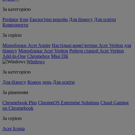
За категорією
Predator
Ігри
Екологічні вироби
Для бізнесу
Для освіти
Компоненти
За серією
Моноблоки Acer Aspire
Настільні комп’ютери Acer Veriton для
бізнесу
Моноблоки Acer Veriton
Робочі станції Acer Veriton
Add-In-One
Chromebox
Міні ПК
Windows
За категорією
Для бізнесу
Кожен день
Для освіти
За рішенням
Chromebook Plus
ChromeOS Enterprise Solutions
Cloud Gaming
on Chromebook
За серією
Acer Iconia