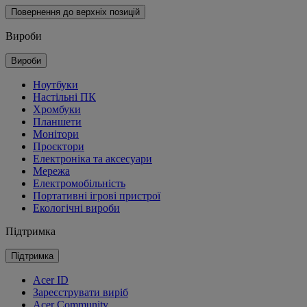
Повернення до верхніх позицій
Вироби
Вироби
Ноутбуки
Настільні ПК
Хромбуки
Планшети
Монітори
Проєктори
Електроніка та аксесуари
Мережа
Електромобільність
Портативні ігрові пристрої
Екологічні вироби
Підтримка
Підтримка
Acer ID
Зареєструвати виріб
Acer Community