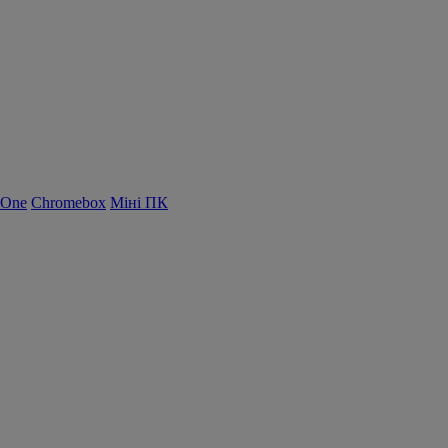
-One
Chromebox
Міні ПК