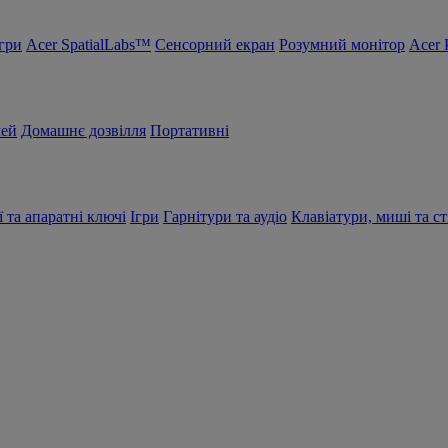
Ігри
Acer SpatialLabs™
Сенсорний екран
Розумний монітор
Acer 
чей
Домашнє дозвілля
Портативні
ї та апаратні ключі
Ігри
Гарнітури та аудіо
Клавіатури, миші та ст