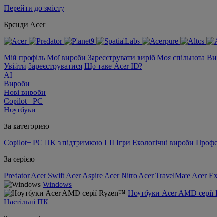
Перейти до змісту
Бренди Acer
Мій профіль
Мої вироби
Зареєструвати виріб
Моя спільнота
Ви
Увійти
Зареєструватися
Що таке Acer ID?
AI
Вироби
Нові вироби
Copilot+ PC
Ноутбуки
За категорією
Copilot+ PC
ПК з підтримкою ШІ
Ігри
Екологічні вироби
Профе
За серією
Predator
Acer Swift
Acer Aspire
Acer Nitro
Acer TravelMate
Acer Ex
Windows
Ноутбуки Acer AMD серії
Настільні ПК