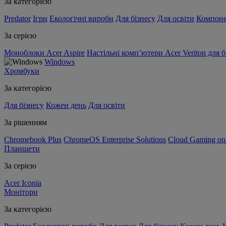
За категорією
Predator
Ігри
Екологічні вироби
Для бізнесу
Для освіти
Компон
За серією
Моноблоки Acer Aspire
Настільні комп’ютери Acer Veriton для б
Windows
Хромбуки
За категорією
Для бізнесу
Кожен день
Для освіти
За рішенням
Chromebook Plus
ChromeOS Enterprise Solutions
Cloud Gaming o
Планшети
За серією
Acer Iconia
Монітори
За категорією