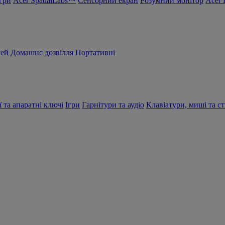
Ігри
Acer SpatialLabs™
Сенсорний екран
Розумний монітор
Acer 
чей
Домашнє дозвілля
Портативні
ї та апаратні ключі
Ігри
Гарнітури та аудіо
Клавіатури, миші та ст