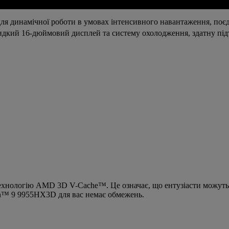
для динамічної роботи в умовах інтенсивного навантаження, п
дкий 16-дюймовий дисплей та систему охолодження, здатну під
ехнологію AMD 3D V-Cache™. Це означає, що ентузіасти можуть о
en™ 9 9955HX3D для вас немає обмежень.