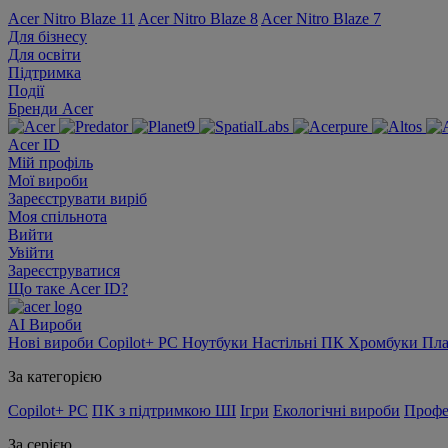
Acer Nitro Blaze 11
Acer Nitro Blaze 8
Acer Nitro Blaze 7
Для бізнесу
Для освіти
Підтримка
Події
Бренди Acer
Acer ID
Мій профіль
Мої вироби
Зареєструвати виріб
Моя спільнота
Вийти
Увійти
Зареєструватися
Що таке Acer ID?
AI
Вироби
Нові вироби
Copilot+ PC
Ноутбуки
Настільні ПК
Хромбуки
Пл
За категорією
Copilot+ PC
ПК з підтримкою ШІ
Ігри
Екологічні вироби
Профе
За серією