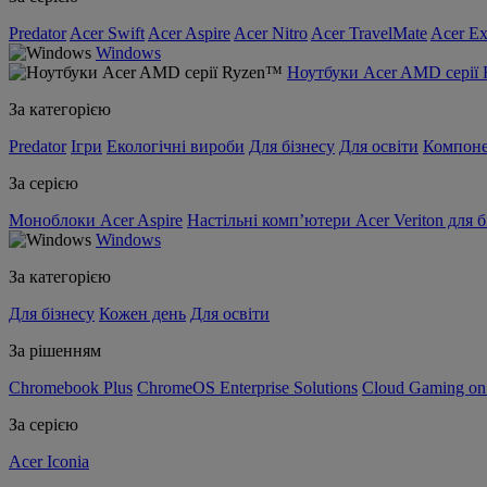
Predator
Acer Swift
Acer Aspire
Acer Nitro
Acer TravelMate
Acer Ex
Windows
Ноутбуки Acer AMD серії
За категорією
Predator
Ігри
Екологічні вироби
Для бізнесу
Для освіти
Компон
За серією
Моноблоки Acer Aspire
Настільні комп’ютери Acer Veriton для б
Windows
За категорією
Для бізнесу
Кожен день
Для освіти
За рішенням
Chromebook Plus
ChromeOS Enterprise Solutions
Cloud Gaming o
За серією
Acer Iconia