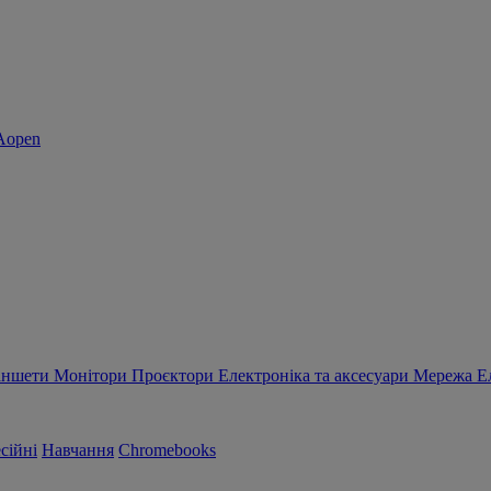
аншети
Монітори
Проєктори
Електроніка та аксесуари
Мережа
Е
сійні
Навчання
Chromebooks