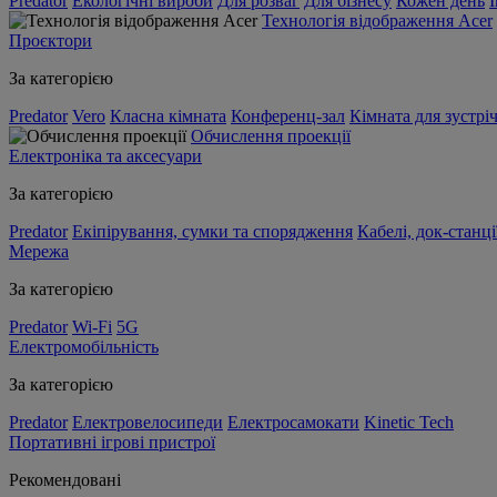
Predator
Екологічні вироби
Для розваг
Для бізнесу
Кожен день
Технологія відображення Acer
Проєктори
За категорією
Predator
Vero
Класна кімната
Конференц-зал
Кімната для зустрі
Обчислення проекції
Електроніка та аксесуари
За категорією
Predator
Екіпірування, сумки та спорядження
Кабелі, док-станці
Мережа
За категорією
Predator
Wi-Fi
5G
Електромобільність
За категорією
Predator
Електровелосипеди
Електросамокати
Kinetic Tech
Портативні ігрові пристрої
Рекомендовані