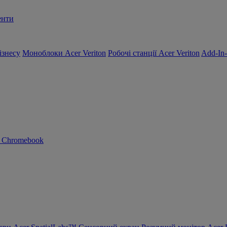
енти
ізнесу
Моноблоки Acer Veriton
Робочі станції Acer Veriton
Add-In
n Chromebook