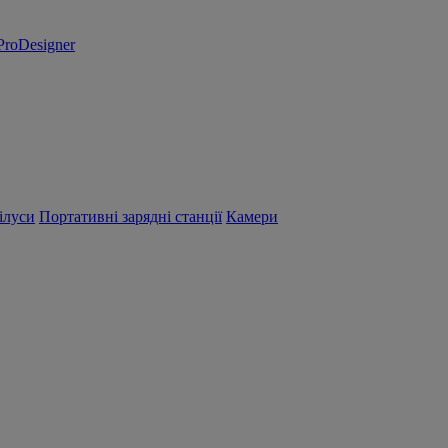
ProDesigner
ілуси
Портативні зарядні станції
Камери