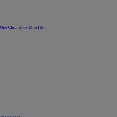
-One
Chromebox
Міні ПК