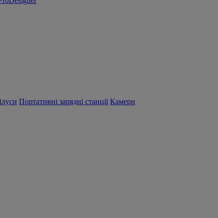
ProDesigner
ілуси
Портативні зарядні станції
Камери