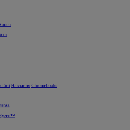
йти
сійні
Навчання
Chromebooks
tensa
 Ryzen™