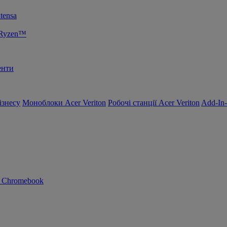
tensa
 Ryzen™
енти
ізнесу
Моноблоки Acer Veriton
Робочі станції Acer Veriton
Add-In
n Chromebook