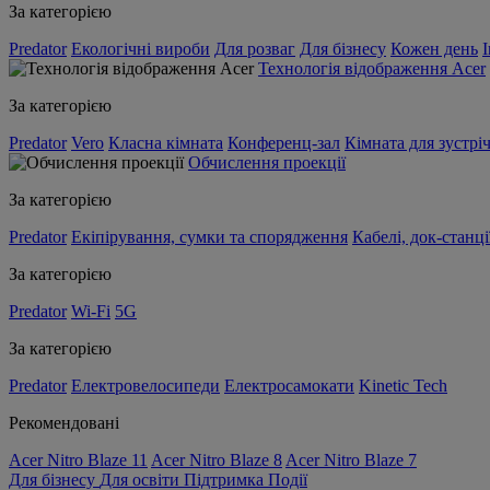
За категорією
Predator
Екологічні вироби
Для розваг
Для бізнесу
Кожен день
Технологія відображення Acer
За категорією
Predator
Vero
Класна кімната
Конференц-зал
Кімната для зустрі
Обчислення проекції
За категорією
Predator
Екіпірування, сумки та спорядження
Кабелі, док-станці
За категорією
Predator
Wi-Fi
5G
За категорією
Predator
Електровелосипеди
Електросамокати
Kinetic Tech
Рекомендовані
Acer Nitro Blaze 11
Acer Nitro Blaze 8
Acer Nitro Blaze 7
Для бізнесу
Для освіти
Підтримка
Події