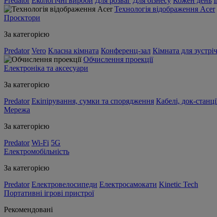
Predator
Екологічні вироби
Для розваг
Для бізнесу
Кожен день
Технологія відображення Acer
Проєктори
За категорією
Predator
Vero
Класна кімната
Конференц-зал
Кімната для зустрі
Обчислення проекції
Електроніка та аксесуари
За категорією
Predator
Екіпірування, сумки та спорядження
Кабелі, док-станці
Мережа
За категорією
Predator
Wi-Fi
5G
Електромобільність
За категорією
Predator
Електровелосипеди
Електросамокати
Kinetic Tech
Портативні ігрові пристрої
Рекомендовані