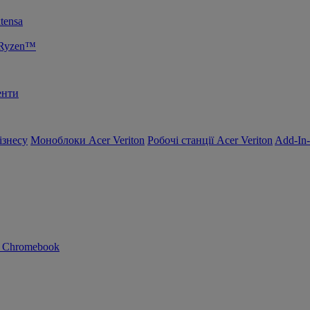
tensa
 Ryzen™
енти
ізнесу
Моноблоки Acer Veriton
Робочі станції Acer Veriton
Add-In
n Chromebook