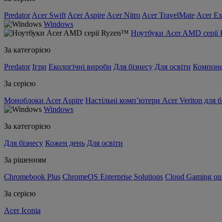
Predator
Acer Swift
Acer Aspire
Acer Nitro
Acer TravelMate
Acer Ex
Windows
Ноутбуки Acer AMD серії
За категорією
Predator
Ігри
Екологічні вироби
Для бізнесу
Для освіти
Компон
За серією
Моноблоки Acer Aspire
Настільні комп’ютери Acer Veriton для б
Windows
За категорією
Для бізнесу
Кожен день
Для освіти
За рішенням
Chromebook Plus
ChromeOS Enterprise Solutions
Cloud Gaming o
За серією
Acer Iconia