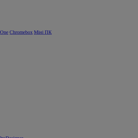
-One
Chromebox
Міні ПК