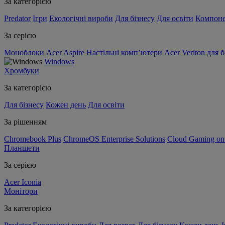
За категорією
Predator
Ігри
Екологічні вироби
Для бізнесу
Для освіти
Компон
За серією
Моноблоки Acer Aspire
Настільні комп’ютери Acer Veriton для б
Windows
Хромбуки
За категорією
Для бізнесу
Кожен день
Для освіти
За рішенням
Chromebook Plus
ChromeOS Enterprise Solutions
Cloud Gaming o
Планшети
За серією
Acer Iconia
Монітори
За категорією