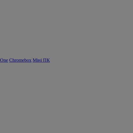
-One
Chromebox
Міні ПК