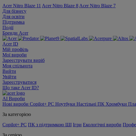
Acer Nitro Blaze 11
Acer Nitro Blaze 8
Acer Nitro Blaze 7
Для бізнесу
Для освіти
Підтримка
Події
Бренди Acer
Acer ID
Мій профіль
Мої вироби
Зареєструвати виріб
Моя спільнота
Вийти
Увійти
Зареєструватися
Що таке Acer ID?
AI
Вироби
Нові вироби
Copilot+ PC
Ноутбуки
Настільні ПК
Хромбуки
Пл
За категорією
Copilot+ PC
ПК з підтримкою ШІ
Ігри
Екологічні вироби
Профе
За серією