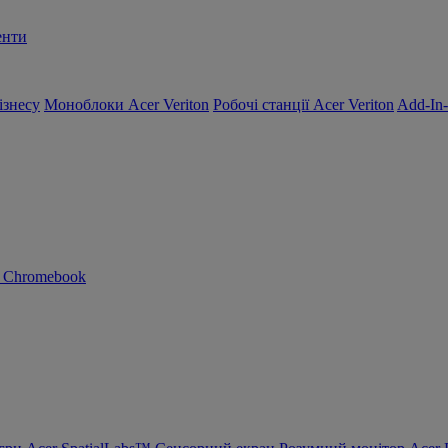
енти
ізнесу
Моноблоки Acer Veriton
Робочі станції Acer Veriton
Add-In
n Chromebook