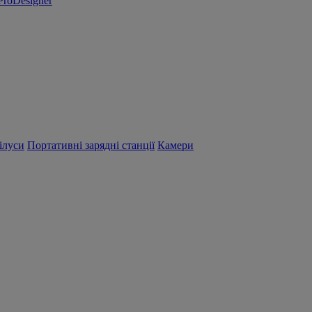
ProDesigner
ілуси
Портативні зарядні станції
Камери