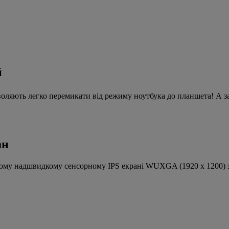
й
оляють легко перемикати від режиму ноутбука до планшета! А зав
ан
мовому надшвидкому сенсорному IPS екрані WUXGA (1920 x 1200) 