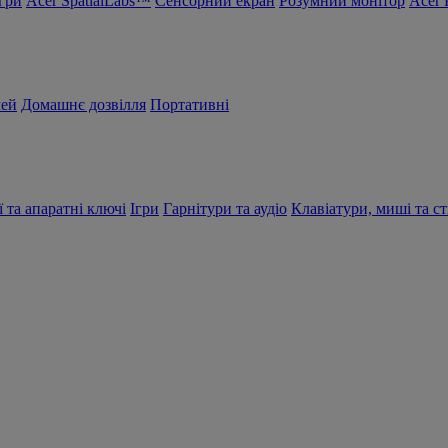
Ігри
Acer SpatialLabs™
Сенсорний екран
Розумний монітор
Acer 
чей
Домашнє дозвілля
Портативні
ї та апаратні ключі
Ігри
Гарнітури та аудіо
Клавіатури, миші та ст