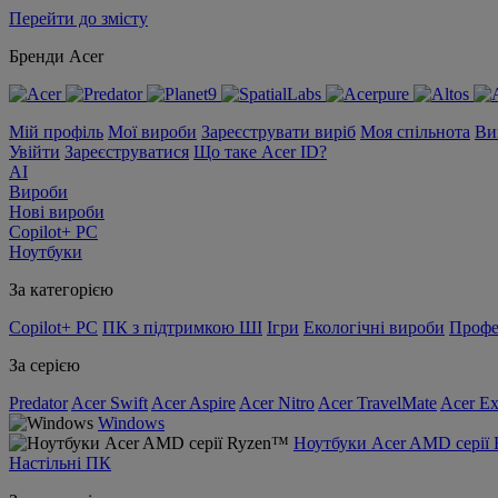
Перейти до змісту
Бренди Acer
Мій профіль
Мої вироби
Зареєструвати виріб
Моя спільнота
Ви
Увійти
Зареєструватися
Що таке Acer ID?
AI
Вироби
Нові вироби
Copilot+ PC
Ноутбуки
За категорією
Copilot+ PC
ПК з підтримкою ШІ
Ігри
Екологічні вироби
Профе
За серією
Predator
Acer Swift
Acer Aspire
Acer Nitro
Acer TravelMate
Acer Ex
Windows
Ноутбуки Acer AMD серії
Настільні ПК