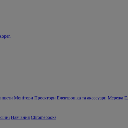
аншети
Монітори
Проєктори
Електроніка та аксесуари
Мережа
Е
сійні
Навчання
Chromebooks