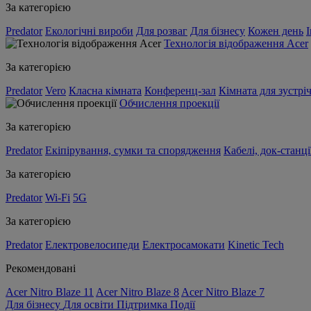
За категорією
Predator
Екологічні вироби
Для розваг
Для бізнесу
Кожен день
Технологія відображення Acer
За категорією
Predator
Vero
Класна кімната
Конференц-зал
Кімната для зустрі
Обчислення проекції
За категорією
Predator
Екіпірування, сумки та спорядження
Кабелі, док-станці
За категорією
Predator
Wi-Fi
5G
За категорією
Predator
Електровелосипеди
Електросамокати
Kinetic Tech
Рекомендовані
Acer Nitro Blaze 11
Acer Nitro Blaze 8
Acer Nitro Blaze 7
Для бізнесу
Для освіти
Підтримка
Події