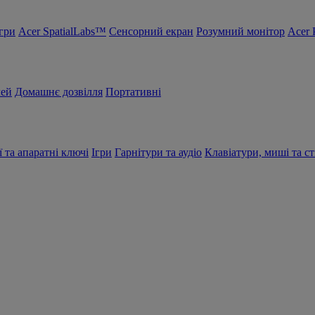
Ігри
Acer SpatialLabs™
Сенсорний екран
Розумний монітор
Acer 
чей
Домашнє дозвілля
Портативні
ї та апаратні ключі
Ігри
Гарнітури та аудіо
Клавіатури, миші та ст