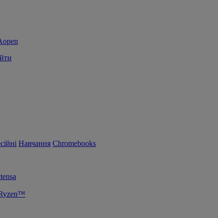
йти
сійні
Навчання
Chromebooks
tensa
 Ryzen™