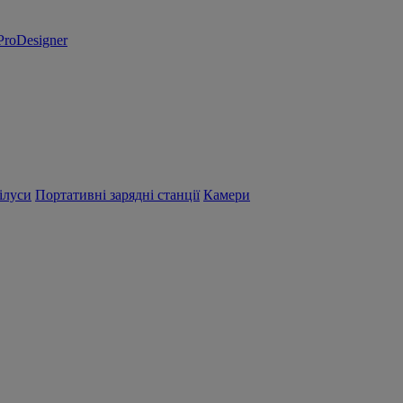
ProDesigner
ілуси
Портативні зарядні станції
Камери