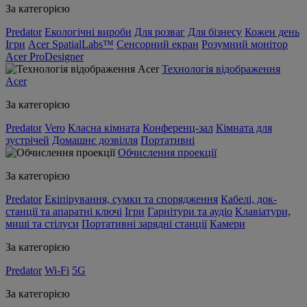
За категорією
Predator
Екологічні вироби
Для розваг
Для бізнесу
Кожен день
Ігри
Acer SpatialLabs™
Сенсорний екран
Розумний монітор
Acer ProDesigner
Технологія відображення
Acer
За категорією
Predator
Vero
Класна кімната
Конференц-зал
Кімната для
зустрічей
Домашнє дозвілля
Портативні
Обчислення проекції
За категорією
Predator
Екіпірування, сумки та спорядження
Кабелі, док-
станції та апаратні ключі
Ігри
Гарнітури та аудіо
Клавіатури,
миші та стілуси
Портативні зарядні станції
Камери
За категорією
Predator
Wi-Fi
5G
За категорією