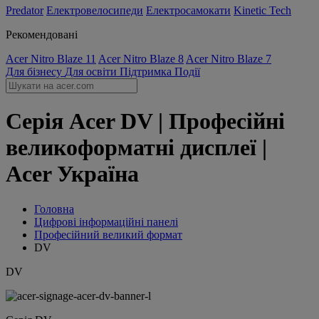
Predator
Електровелосипеди
Електросамокати
Kinetic Tech
Рекомендовані
Acer Nitro Blaze 11
Acer Nitro Blaze 8
Acer Nitro Blaze 7
Для бізнесу
Для освіти
Підтримка
Події
Серія Acer DV | Професійні
великоформатні дисплеї |
Acer Україна
Головна
Цифрові інформаційні панелі
Професійний великий формат
DV
DV