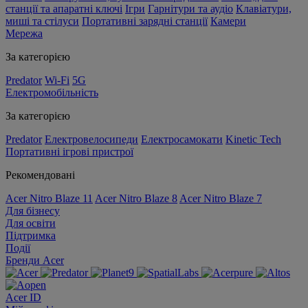
станції та апаратні ключі
Ігри
Гарнітури та аудіо
Клавіатури,
миші та стілуси
Портативні зарядні станції
Камери
Мережа
За категорією
Predator
Wi-Fi
5G
Електромобільність
За категорією
Predator
Електровелосипеди
Електросамокати
Kinetic Tech
Портативні ігрові пристрої
Рекомендовані
Acer Nitro Blaze 11
Acer Nitro Blaze 8
Acer Nitro Blaze 7
Для бізнесу
Для освіти
Підтримка
Події
Бренди Acer
Acer ID