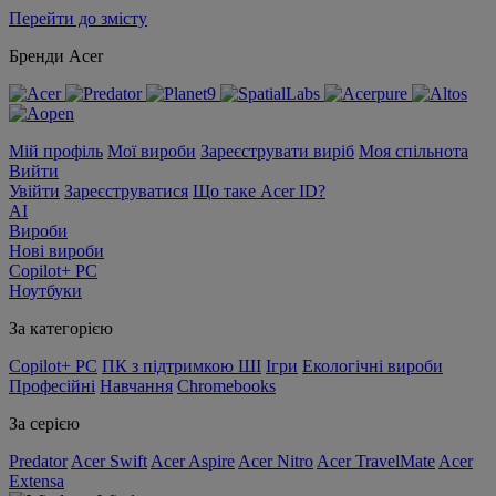
Перейти до змісту
Бренди Acer
Мій профіль
Мої вироби
Зареєструвати виріб
Моя спільнота
Вийти
Увійти
Зареєструватися
Що таке Acer ID?
AI
Вироби
Нові вироби
Copilot+ PC
Ноутбуки
За категорією
Copilot+ PC
ПК з підтримкою ШІ
Ігри
Екологічні вироби
Професійні
Навчання
Chromebooks
За серією
Predator
Acer Swift
Acer Aspire
Acer Nitro
Acer TravelMate
Acer
Extensa