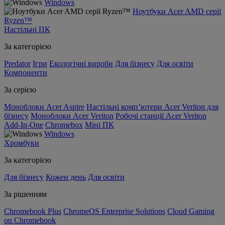
Windows
Ноутбуки Acer AMD серії
Ryzen™
Настільні ПК
За категорією
Predator
Ігри
Екологічні вироби
Для бізнесу
Для освіти
Компоненти
За серією
Моноблоки Acer Aspire
Настільні комп’ютери Acer Veriton для
бізнесу
Моноблоки Acer Veriton
Робочі станції Acer Veriton
Add-In-One
Chromebox
Міні ПК
Windows
Хромбуки
За категорією
Для бізнесу
Кожен день
Для освіти
За рішенням
Chromebook Plus
ChromeOS Enterprise Solutions
Cloud Gaming
on Chromebook