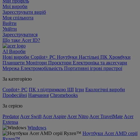
Мій профіль
Мої вироби
Зареєструвати виріб
Моя спільнота
Вийти
Увійти
Зареєструватися
Що таке Acer ID?
AI
Вироби
Нові вироби
Copilot+ PC
Ноутбуки
Настільні ПК
Хромбуки
Планшети
Монітори
Проєктори
Електроніка та аксесуари
Мережа
Електромобільність
Портативні ігрові пристрої
За категорією
Copilot+ PC
ПК з підтримкою ШІ
Ігри
Екологічні вироби
Професійні
Навчання
Chromebooks
За серією
Predator
Acer Swift
Acer Aspire
Acer Nitro
Acer TravelMate
Acer
Extensa
Windows
Ноутбуки Acer AMD серії
Ryzen™