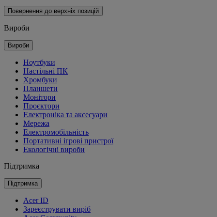
Повернення до верхніх позицій
Вироби
Вироби
Ноутбуки
Настільні ПК
Хромбуки
Планшети
Монітори
Проєктори
Електроніка та аксесуари
Мережа
Електромобільність
Портативні ігрові пристрої
Екологічні вироби
Підтримка
Підтримка
Acer ID
Зареєструвати виріб