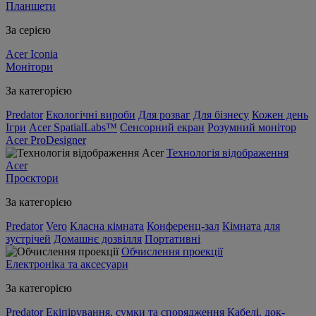
Планшети
За серією
Acer Iconia
Монітори
За категорією
Predator
Екологічні вироби
Для розваг
Для бізнесу
Кожен день
Ігри
Acer SpatialLabs™
Сенсорний екран
Розумний монітор
Acer ProDesigner
Технологія відображення
Acer
Проєктори
За категорією
Predator
Vero
Класна кімната
Конференц-зал
Кімната для
зустрічей
Домашнє дозвілля
Портативні
Обчислення проекції
Електроніка та аксесуари
За категорією
Predator
Екіпірування, сумки та спорядження
Кабелі, док-