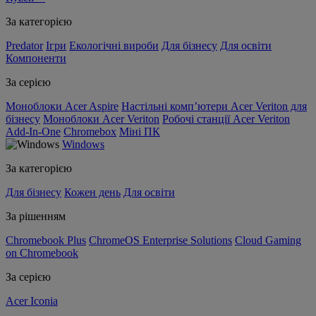
За категорією
Predator
Ігри
Екологічні вироби
Для бізнесу
Для освіти
Компоненти
За серією
Моноблоки Acer Aspire
Настільні комп’ютери Acer Veriton для
бізнесу
Моноблоки Acer Veriton
Робочі станції Acer Veriton
Add-In-One
Chromebox
Міні ПК
Windows
За категорією
Для бізнесу
Кожен день
Для освіти
За рішенням
Chromebook Plus
ChromeOS Enterprise Solutions
Cloud Gaming
on Chromebook
За серією
Acer Iconia