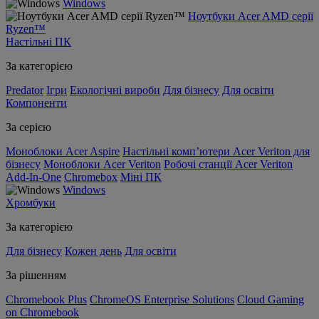
Windows
Ноутбуки Acer AMD серії
Ryzen™
Настільні ПК
За категорією
Predator
Ігри
Екологічні вироби
Для бізнесу
Для освіти
Компоненти
За серією
Моноблоки Acer Aspire
Настільні комп’ютери Acer Veriton для
бізнесу
Моноблоки Acer Veriton
Робочі станції Acer Veriton
Add-In-One
Chromebox
Міні ПК
Windows
Хромбуки
За категорією
Для бізнесу
Кожен день
Для освіти
За рішенням
Chromebook Plus
ChromeOS Enterprise Solutions
Cloud Gaming
on Chromebook