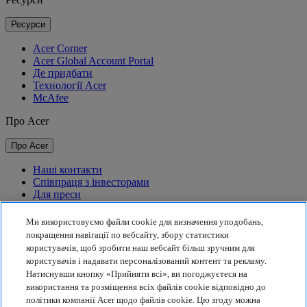
Ресурси
Acer Corner
Acer Global Account Portal
Де придбати
Технології Acer
McAfee
Про Acer
Про Acer
Наші контакти
Співпраця з інвесторами
Для преси
Нагороди
Події
Ми використовуємо файли cookie для визначення уподобань,
покращення навігації по вебсайту, збору статистики
Сталий розвиток
користувачів, щоб зробити наш вебсайт більш зручним для
користувачів і надавати персоналізований контент та рекламу.
Сталий розвиток
Натиснувши кнопку «Прийняти всі», ви погоджуєтеся на
використання та розміщення всіх файлів cookie відповідно до
Корпоративна соціальна відповідальність
політики компанії Acer щодо файлів cookie. Цю згоду можна
Вуглецевий слід товарів