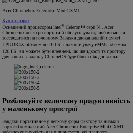
Acer Chromebox Enterprise Mini CXM1
Купити зараз
®
1
Оснащений процесором Intel
Celeron™ серії N
. Acer
Chromebox легко розгортати й обслуговувати, щоб ви могли
зосередитися на головному. Завдяки двоканальній пам'яті
1
LPDDR4X об'ємом до 16 ГБ
і накопичувачу eMMC об'ємом
1
128 ГБ
ви можете бути впевнені, що швидкості та простору
для ваших завдань у ChromeOS буде більш ніж достатньо.
Розблокуйте величезну продуктивність
у маленькому пристрої
Завдяки портативному, легкому форм-фактору та низькій
вартості компактний Acer Chromebox Enterprise Mini CXM1
забезпечує гнучкість для підприємств, які планують