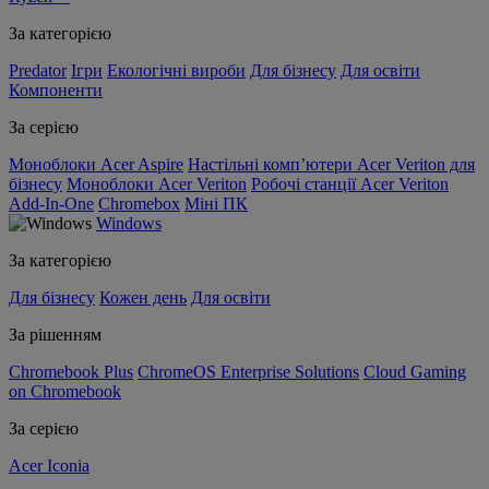
За категорією
Predator
Ігри
Екологічні вироби
Для бізнесу
Для освіти
Компоненти
За серією
Моноблоки Acer Aspire
Настільні комп’ютери Acer Veriton для
бізнесу
Моноблоки Acer Veriton
Робочі станції Acer Veriton
Add-In-One
Chromebox
Міні ПК
Windows
За категорією
Для бізнесу
Кожен день
Для освіти
За рішенням
Chromebook Plus
ChromeOS Enterprise Solutions
Cloud Gaming
on Chromebook
За серією
Acer Iconia