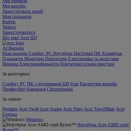
Мій профіль
Мої вироби
Зареєструвати виріб
Моя спільнота
Вийти
Увійти
Зареєструватися
Що таке Acer ID?
AI
Вироби
Нові вироби
Copilot+ PC
Ноутбуки
Настільні ПК
Хромбуки
Планшети
Монітори
Проєктори
Електроніка та аксесуари
Мережа
Електромобільність
Портативні ігрові пристрої
За категорією
Copilot+ PC
ПК з підтримкою ШІ
Ігри
Екологічні вироби
Професійні
Навчання
Chromebooks
За серією
Predator
Acer Swift
Acer Aspire
Acer Nitro
Acer TravelMate
Acer
Extensa
Windows
Ноутбуки Acer AMD серії
Ryzen™