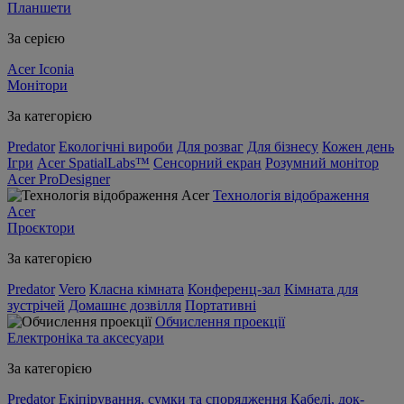
Планшети
За серією
Acer Iconia
Монітори
За категорією
Predator
Екологічні вироби
Для розваг
Для бізнесу
Кожен день
Ігри
Acer SpatialLabs™
Сенсорний екран
Розумний монітор
Acer ProDesigner
Технологія відображення
Acer
Проєктори
За категорією
Predator
Vero
Класна кімната
Конференц-зал
Кімната для
зустрічей
Домашнє дозвілля
Портативні
Обчислення проекції
Електроніка та аксесуари
За категорією
Predator
Екіпірування, сумки та спорядження
Кабелі, док-