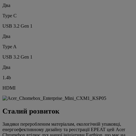
Два
Type C
USB 3.2 Gen 1
Два
Type A
USB 3.2 Gen 1
Два
1.4b
HDMI
Сталий розвиток
Завдяки переробленим матеріалам, екологічній упаковці,
енергоефективному дизайну та реєстрації EPEAT цей Acer
Chromebox втілює дух нашої ініціативи Earthion, що має на