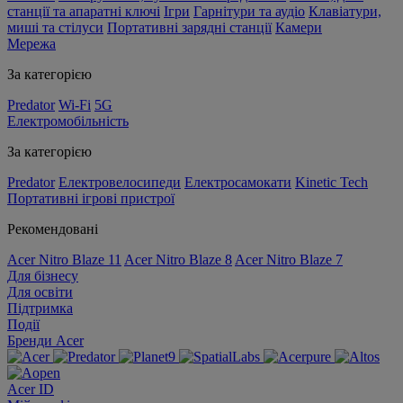
станції та апаратні ключі
Ігри
Гарнітури та аудіо
Клавіатури,
миші та стілуси
Портативні зарядні станції
Камери
Мережа
За категорією
Predator
Wi-Fi
5G
Електромобільність
За категорією
Predator
Електровелосипеди
Електросамокати
Kinetic Tech
Портативні ігрові пристрої
Рекомендовані
Acer Nitro Blaze 11
Acer Nitro Blaze 8
Acer Nitro Blaze 7
Для бізнесу
Для освіти
Підтримка
Події
Бренди Acer
Acer ID