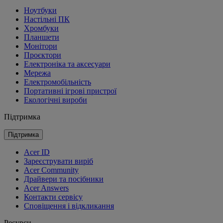
Ноутбуки
Настільні ПК
Хромбуки
Планшети
Монітори
Проєктори
Електроніка та аксесуари
Мережа
Електромобільність
Портативні ігрові пристрої
Екологічні вироби
Підтримка
Підтримка
Acer ID
Зареєструвати виріб
Acer Community
Драйвери та посібники
Acer Answers
Контакти сервісу
Сповіщення і відкликання
Ресурси