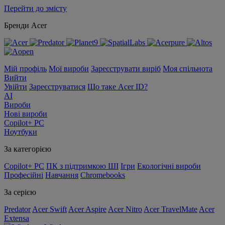
Перейти до змісту
Бренди Acer
Мій профіль
Мої вироби
Зареєструвати виріб
Моя спільнота
Вийти
Увійти
Зареєструватися
Що таке Acer ID?
AI
Вироби
Нові вироби
Copilot+ PC
Ноутбуки
За категорією
Copilot+ PC
ПК з підтримкою ШІ
Ігри
Екологічні вироби
Професійні
Навчання
Chromebooks
За серією
Predator
Acer Swift
Acer Aspire
Acer Nitro
Acer TravelMate
Acer
Extensa