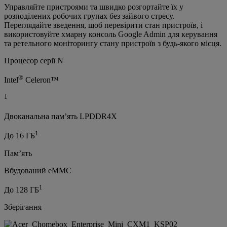
Управляйте пристроями та швидко розгортайте їх у
розподілених робочих групах без зайвого стресу.
Переглядайте зведення, щоб перевірити стан пристроїв, і
використовуйте хмарну консоль Google Admin для керування
та ретельного моніторингу стану пристроїв з будь-якого місця.
Процесор серії N
®
Intel
Celeron™
1
Двоканальна пам’ять LPDDR4X
1
До 16 ГБ
Пам’ять
Вбудований eMMC
1
До 128 ГБ
Зберігання