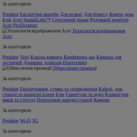
За категорією
Predator
Екологічні вироби
Для розваг
Для бізнесу
Кожен день
Ігри
Acer SpatialLabs™
Сенсорний екран
Розумний монітор
Acer ProDesigner
Технологія відображення
Acer
За категорією
Predator
Vero
Класна кімната
Конференц-зал
Кімната для
зустрічей
Домашнє дозвілля
Портативні
Обчислення проекції
За категорією
Predator
Екіпірування, сумки та спорядження
Кабелі, док-
станції та апаратні ключі
Ігри
Гарнітури та аудіо
Клавіатури,
миші та стілуси
Портативні зарядні станції
Камери
За категорією
Predator
Wi-Fi
5G
За категорією