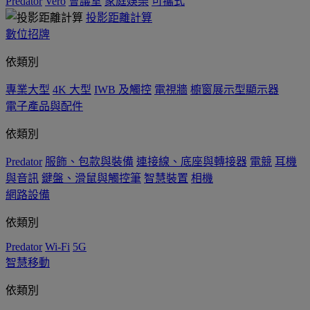
Predator
Vero
會議室
家庭娛樂
可攜式
投影距離計算
數位招牌
依類別
專業大型
4K 大型
IWB 及觸控
電視牆
櫥窗展示型顯示器
電子產品與配件
依類別
Predator
服飾、包款與裝備
連接線、底座與轉接器
電競
耳機
與音訊
鍵盤、滑鼠與觸控筆
智慧裝置
相機
網路設備
依類別
Predator
Wi-Fi
5G
智慧移動
依類別