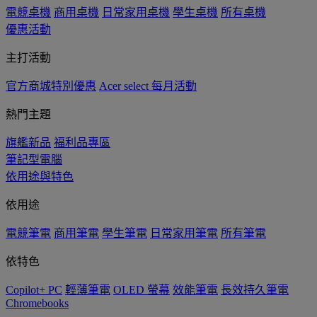
電競桌機
商用桌機
日常家用桌機
學生桌機
所有桌機
優惠活動
主打活動
官方商城特別優惠
Acer select 每月活動
熱門主題
旗艦新品
福利品專區
筆記型電腦
依用途與特色
依用途
電競筆電
商用筆電
學生筆電
日常家用筆電
所有筆電
依特色
Copilot+ PC
輕薄筆電
OLED 螢幕
效能筆電
長效持久筆電
Chromebooks