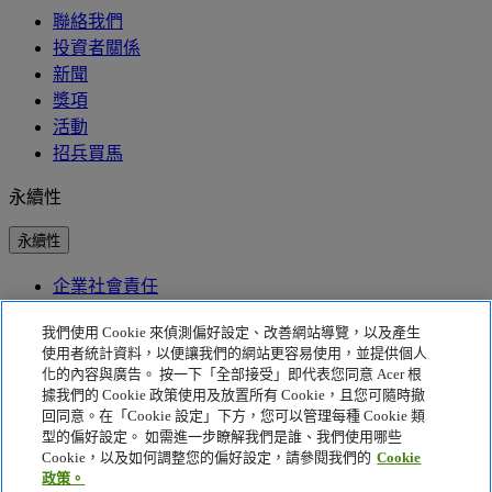
聯絡我們
投資者關係
新聞
獎項
活動
招兵買馬
永續性
永續性
企業社會責任
產品碳足跡
Project Humanity
我們使用 Cookie 來偵測偏好設定、改善網站導覽，以及產生
Earthion
使用者統計資料，以便讓我們的網站更容易使用，並提供個人
EPEAT
化的內容與廣告。 按一下「全部接受」即代表您同意 Acer 根
據我們的 Cookie 政策使用及放置所有 Cookie，且您可隨時撤
隱私權政策
回同意。在「Cookie 設定」下方，您可以管理每種 Cookie 類
型的偏好設定。 如需進一步瞭解我們是誰、我們使用哪些
Cookie 政策
Cookie，以及如何調整您的偏好設定，請參閱我們的
Cookie
法律聲明
政策。