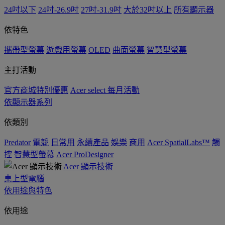
24吋以下
24吋-26.9吋
27吋-31.9吋
大於32吋以上
所有顯示器
依特色
攜帶型螢幕
遊戲用螢幕
OLED
曲面螢幕
智慧型螢幕
主打活動
官方商城特別優惠
Acer select 每月活動
依顯示器系列
依類別
Predator
電競
日常用
永續產品
娛樂
商用
Acer SpatialLabs™
觸
控
智慧型螢幕
Acer ProDesigner
Acer 顯示技術
桌上型電腦
依用途與特色
依用途