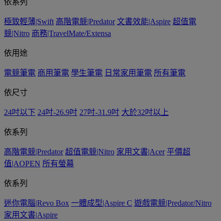
依系列
極致輕薄|Swift
高階電競|Predator
文書效能|Aspire
超值電
競|Nitro
商務|TravelMate/Extensa
依用途
電競筆電
商用筆電
學生筆電
日常家用筆電
所有筆電
依尺寸
24吋以下
24吋-26.9吋
27吋-31.9吋
大於32吋以上
依系列
高階電競|Predator
超值電競|Nitro
家用文書|Acer
平價超
值|AOPEN
所有螢幕
依系列
迷你電腦|Revo Box
一體成型|Aspire C
遊戲電競|Predator/Nitro
家用文書|Aspire