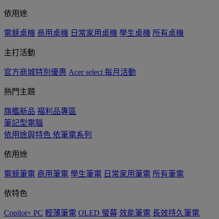
依用途
電競桌機
商用桌機
日常家用桌機
學生桌機
所有桌機
主打活動
官方商城特別優惠
Acer select 每月活動
熱門主題
旗艦新品
福利品專區
筆記型電腦
依用途與特色
依筆電系列
依用途
電競筆電
商用筆電
學生筆電
日常家用筆電
所有筆電
依特色
Copilot+ PC
輕薄筆電
OLED 螢幕
效能筆電
長效持久筆電