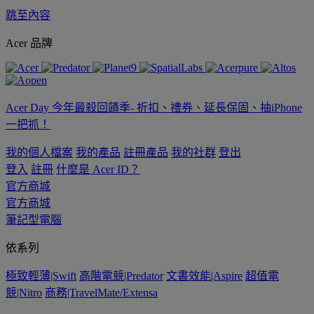
跳至內容
Acer 品牌
Acer Day 今年最殺回饋季- 折扣、禮券、延長保固、抽iPhone
一把抓！
我的個人檔案
我的產品
註冊產品
我的社群
登出
登入
註冊
什麼是 Acer ID？
官方商城
官方商城
筆記型電腦
依系列
極致輕薄|Swift
高階電競|Predator
文書效能|Aspire
超值電
競|Nitro
商務|TravelMate/Extensa