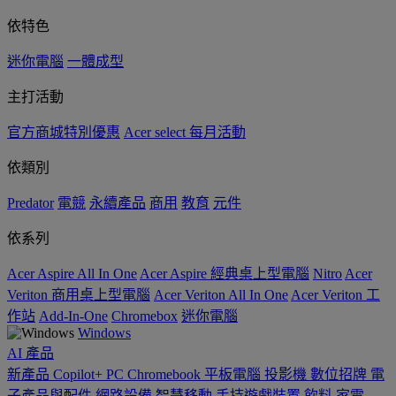
依特色
迷你電腦
一體成型
主打活動
官方商城特別優惠
Acer select 每月活動
依類別
Predator
電競
永續產品
商用
教育
元件
依系列
Acer Aspire All In One
Acer Aspire 經典桌上型電腦
Nitro
Acer
Veriton 商用桌上型電腦
Acer Veriton All In One
Acer Veriton 工
作站
Add-In-One
Chromebox
迷你電腦
Windows
AI
產品
新產品
Copilot+ PC
Chromebook
平板電腦
投影機
數位招牌
電
子產品與配件
網路設備
智慧移動
手持遊戲裝置
飲料
家電