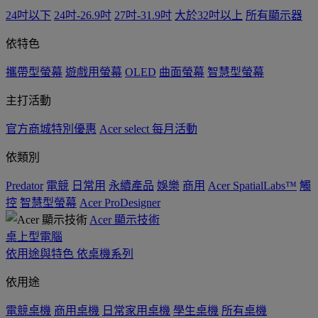
24吋以下
24吋-26.9吋
27吋-31.9吋
大於32吋以上
所有顯示器
依特色
攜帶型螢幕
遊戲用螢幕
OLED
曲面螢幕
智慧型螢幕
主打活動
官方商城特別優惠
Acer select 每月活動
依類別
Predator
電競
日常用
永續產品
娛樂
商用
Acer SpatialLabs™
觸
控
智慧型螢幕
Acer ProDesigner
Acer 顯示技術
桌上型電腦
依用途與特色
依桌機系列
依用途
電競桌機
商用桌機
日常家用桌機
學生桌機
所有桌機