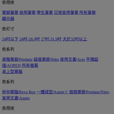
依用途
電競筆電
商用筆電
學生筆電
日常家用筆電
所有筆電
顯示器
依尺寸
24吋以下
24吋-26.9吋
27吋-31.9吋
大於32吋以上
依系列
高階電競|Predator
超值電競|Nitro
家用文書|Acer
平價超
值|AOPEN
所有螢幕
桌上型電腦
依系列
迷你電腦|Revo Box
一體成型|Aspire C
遊戲電競|Predator/Nitro
家用文書|Aspire
依用途