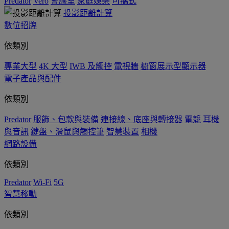
Predator
Vero
會議室
家庭娛樂
可攜式
投影距離計算
數位招牌
依類別
專業大型
4K 大型
IWB 及觸控
電視牆
櫥窗展示型顯示器
電子產品與配件
依類別
Predator
服飾、包款與裝備
連接線、底座與轉接器
電競
耳機
與音訊
鍵盤、滑鼠與觸控筆
智慧裝置
相機
網路設備
依類別
Predator
Wi-Fi
5G
智慧移動
依類別