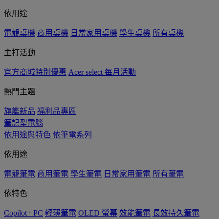
依用途
電競桌機
商用桌機
日常家用桌機
學生桌機
所有桌機
主打活動
官方商城特別優惠
Acer select 每月活動
熱門主題
旗艦新品
福利品專區
筆記型電腦
依用途與特色
依筆電系列
依用途
電競筆電
商用筆電
學生筆電
日常家用筆電
所有筆電
依特色
Copilot+ PC
輕薄筆電
OLED 螢幕
效能筆電
長效持久筆電