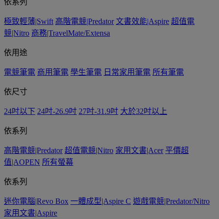
依系列
極致輕薄|Swift
高階電競|Predator
文書效能|Aspire
超值電
競|Nitro
商務|TravelMate/Extensa
依用途
電競筆電
商用筆電
學生筆電
日常家用筆電
所有筆電
依尺寸
24吋以下
24吋-26.9吋
27吋-31.9吋
大於32吋以上
依系列
高階電競|Predator
超值電競|Nitro
家用文書|Acer
平價超
值|AOPEN
所有螢幕
依系列
迷你電腦|Revo Box
一體成型|Aspire C
遊戲電競|Predator/Nitro
家用文書|Aspire