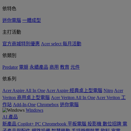
依特色
迷你電腦
一體成型
主打活動
官方商城特別優惠
Acer select 每月活動
依類別
Predator
電競
永續產品
商用
教育
元件
依系列
Acer Aspire All In One
Acer Aspire 經典桌上型電腦
Nitro
Acer
Veriton 商用桌上型電腦
Acer Veriton All In One
Acer Veriton 工
作站
Add-In-One
Chromebox
迷你電腦
Windows
AI
產品
新產品
Copilot+ PC
Chromebook
平板電腦
投影機
數位招牌
電
子產品與配件
網路設備
智慧移動
手持遊戲裝置
飲料
家電