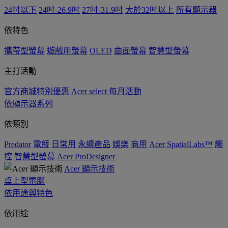
24吋以下
24吋-26.9吋
27吋-31.9吋
大於32吋以上
所有顯示器
依特色
攜帶型螢幕
遊戲用螢幕
OLED
曲面螢幕
智慧型螢幕
主打活動
官方商城特別優惠
Acer select 每月活動
依顯示器系列
依類別
Predator
電競
日常用
永續產品
娛樂
商用
Acer SpatialLabs™
觸
控
智慧型螢幕
Acer ProDesigner
Acer 顯示技術
桌上型電腦
依用途與特色
依用途