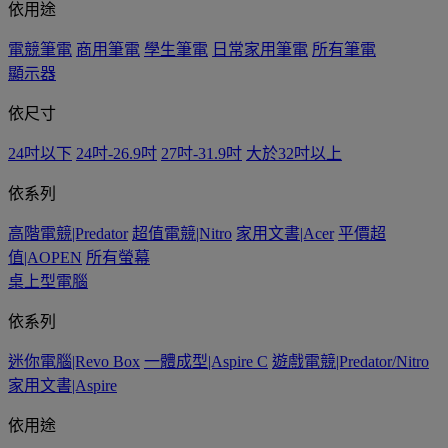
依用途
電競筆電
商用筆電
學生筆電
日常家用筆電
所有筆電
顯示器
依尺寸
24吋以下
24吋-26.9吋
27吋-31.9吋
大於32吋以上
依系列
高階電競|Predator
超值電競|Nitro
家用文書|Acer
平價超
值|AOPEN
所有螢幕
桌上型電腦
依系列
迷你電腦|Revo Box
一體成型|Aspire C
遊戲電競|Predator/Nitro
家用文書|Aspire
依用途