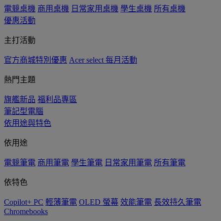
電競桌機
商用桌機
日常家用桌機
學生桌機
所有桌機
優惠活動
主打活動
官方商城特別優惠
Acer select 每月活動
熱門主題
旗艦新品
福利品專區
筆記型電腦
依用途與特色
依用途
電競筆電
商用筆電
學生筆電
日常家用筆電
所有筆電
依特色
Copilot+ PC
輕薄筆電
OLED 螢幕
效能筆電
長效持久筆電
Chromebooks