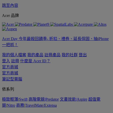
跳至內容
Acer 品牌
Acer Day 今年最殺回饋季- 折扣、禮券、延長保固、抽iPhone
一把抓！
我的個人檔案
我的產品
註冊產品
我的社群
登出
登入
註冊
什麼是 Acer ID？
官方商城
官方商城
筆記型電腦
依系列
極致輕薄|Swift
高階電競|Predator
文書效能|Aspire
超值電
競|Nitro
商務|TravelMate/Extensa