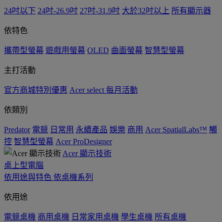
24吋以下
24吋-26.9吋
27吋-31.9吋
大於32吋以上
所有顯示器
依特色
攜帶型螢幕
遊戲用螢幕
OLED
曲面螢幕
智慧型螢幕
主打活動
官方商城特別優惠
Acer select 每月活動
依類別
Predator
電競
日常用
永續產品
娛樂
商用
Acer SpatialLabs™
觸
控
智慧型螢幕
Acer ProDesigner
Acer 顯示技術
桌上型電腦
依用途與特色
依桌機系列
依用途
電競桌機
商用桌機
日常家用桌機
學生桌機
所有桌機