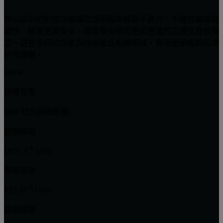
精心設計的附加功能讓您使用起來輕鬆不費力。不僅充電速度
變快、解鎖更加安全，還能帶來細節更加豐富的沉浸式音效饗
宴。這些不同的功能與技術彼此相輔相成，實現更順暢的日常
使用體驗。
100W
快速充電
5MP 紅外線攝影機
臉部辨識
®
DTS: X
Ultra
空間音效
®
EPEAT
Gold
註冊認證