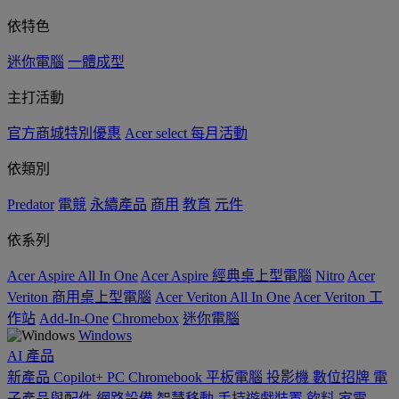
依特色
迷你電腦
一體成型
主打活動
官方商城特別優惠
Acer select 每月活動
依類別
Predator
電競
永續產品
商用
教育
元件
依系列
Acer Aspire All In One
Acer Aspire 經典桌上型電腦
Nitro
Acer
Veriton 商用桌上型電腦
Acer Veriton All In One
Acer Veriton 工
作站
Add-In-One
Chromebox
迷你電腦
Windows
AI
產品
新產品
Copilot+ PC
Chromebook
平板電腦
投影機
數位招牌
電
子產品與配件
網路設備
智慧移動
手持遊戲裝置
飲料
家電