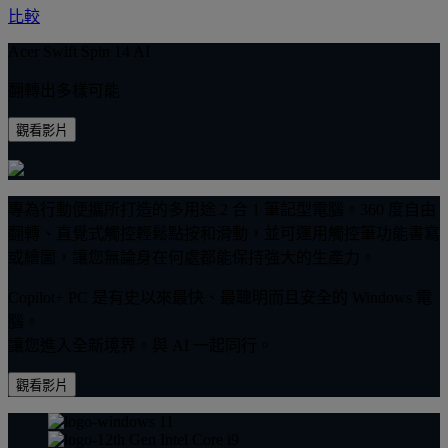
比較
Acer Swift Spin 14 AI
翻轉出多樣可能
觀看影片
專為行動便攜所打造的多用途 2 合 1 筆記型電腦。360 度自由
翻轉、直覺式觸控輕鬆點按和滑動，並可運用觸控筆功能書寫
或繪圖，讓您無論身在何處都能保持強大的生產力。
Copilot+ PC 是有史以來最快、最聰明而且安全的 Windows 電
腦。
讓您進入全新境界。與 AI 一起同行。
觀看影片