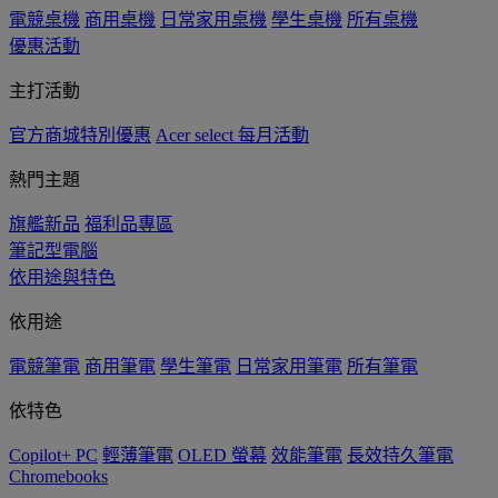
電競桌機
商用桌機
日常家用桌機
學生桌機
所有桌機
優惠活動
主打活動
官方商城特別優惠
Acer select 每月活動
熱門主題
旗艦新品
福利品專區
筆記型電腦
依用途與特色
依用途
電競筆電
商用筆電
學生筆電
日常家用筆電
所有筆電
依特色
Copilot+ PC
輕薄筆電
OLED 螢幕
效能筆電
長效持久筆電
Chromebooks