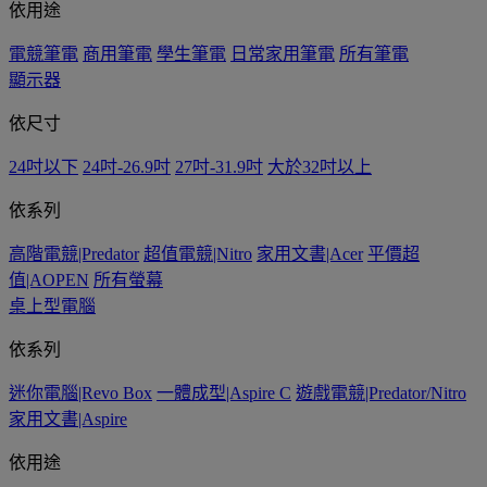
依用途
電競筆電
商用筆電
學生筆電
日常家用筆電
所有筆電
顯示器
依尺寸
24吋以下
24吋-26.9吋
27吋-31.9吋
大於32吋以上
依系列
高階電競|Predator
超值電競|Nitro
家用文書|Acer
平價超
值|AOPEN
所有螢幕
桌上型電腦
依系列
迷你電腦|Revo Box
一體成型|Aspire C
遊戲電競|Predator/Nitro
家用文書|Aspire
依用途