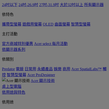
24吋以下
24吋-26.9吋
27吋-31.9吋
大於32吋以上
所有顯示器
依特色
攜帶型螢幕
遊戲用螢幕
OLED
曲面螢幕
智慧型螢幕
主打活動
官方商城特別優惠
Acer select 每月活動
依顯示器系列
依類別
Predator
電競
日常用
永續產品
娛樂
商用
Acer SpatialLabs™
觸
控
智慧型螢幕
Acer ProDesigner
Acer 顯示技術
桌上型電腦
依用途與特色
依用途