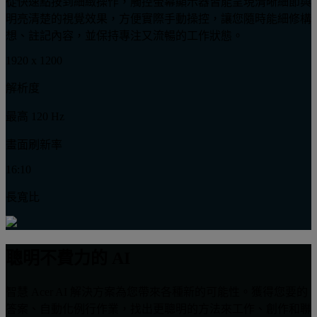
從快速點按到細緻操作，觸控螢幕顯示器皆能呈現清晰細節與
明亮清楚的視覺效果，方便實際手動操控，讓您隨時能細修構
想、註記內容，並保持專注又流暢的工作狀態。
1920 x 1200
解析度
最高 120 Hz
畫面刷新率
16:10
長寬比
聰明不費力的 AI
智慧 Acer AI 解決方案為您帶來各種新的可能性。獲得您要的
答案、自動化例行作業，找出更聰明的方法來工作、創作和聯