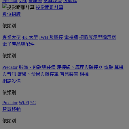
Predator
Vero
會議室
家庭娛樂
可攜式
投影距離計算
數位招牌
依類別
專業大型
4K 大型
IWB 及觸控
電視牆
櫥窗展示型顯示器
電子產品與配件
依類別
Predator
服飾、包款與裝備
連接線、底座與轉接器
電競
耳機
與音訊
鍵盤、滑鼠與觸控筆
智慧裝置
相機
網路設備
依類別
Predator
Wi-Fi
5G
智慧移動
依類別