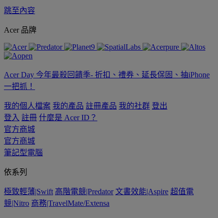
跳至內容
Acer 品牌
Acer Day 今年最殺回饋季- 折扣、禮券、延長保固、抽iPhone
一把抓！
我的個人檔案
我的產品
註冊產品
我的社群
登出
登入
註冊
什麼是 Acer ID？
官方商城
官方商城
筆記型電腦
依系列
極致輕薄|Swift
高階電競|Predator
文書效能|Aspire
超值電
競|Nitro
商務|TravelMate/Extensa