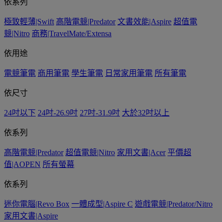
依系列
極致輕薄|Swift
高階電競|Predator
文書效能|Aspire
超值電
競|Nitro
商務|TravelMate/Extensa
依用途
電競筆電
商用筆電
學生筆電
日常家用筆電
所有筆電
依尺寸
24吋以下
24吋-26.9吋
27吋-31.9吋
大於32吋以上
依系列
高階電競|Predator
超值電競|Nitro
家用文書|Acer
平價超
值|AOPEN
所有螢幕
依系列
迷你電腦|Revo Box
一體成型|Aspire C
遊戲電競|Predator/Nitro
家用文書|Aspire