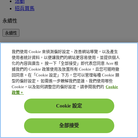
活動
招兵買馬
永續性
永續性
企業社會責任
我們使用 Cookie 來偵測偏好設定、改善網站導覽，以及產生
產品碳足跡
使用者統計資料，以便讓我們的網站更容易使用，並提供個人
Project Humanity
化的內容與廣告。 按一下「全部接受」即代表您同意 Acer 根
Earthion
據我們的 Cookie 政策使用及放置所有 Cookie，且您可隨時撤
EPEAT
回同意。在「Cookie 設定」下方，您可以管理每種 Cookie 類
型的偏好設定。 如需進一步瞭解我們是誰、我們使用哪些
隱私權政策
Cookie，以及如何調整您的偏好設定，請參閱我們的
Cookie
Cookie 政策
政策。
法律聲明
其他法律資訊
Cookie 設定
協助工具政策
Cookie 設定
全部接受
台灣 - 繁體中文
© 2026 Acer Inc.