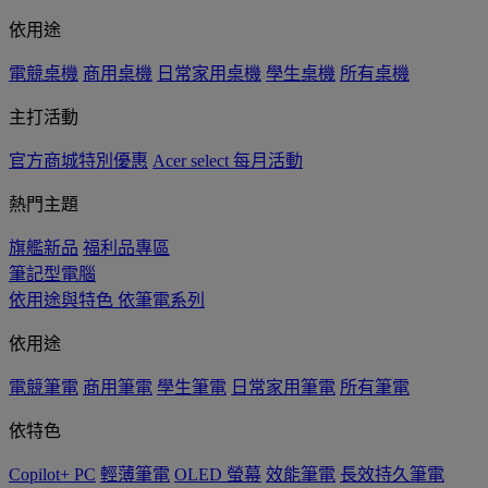
依用途
電競桌機
商用桌機
日常家用桌機
學生桌機
所有桌機
主打活動
官方商城特別優惠
Acer select 每月活動
熱門主題
旗艦新品
福利品專區
筆記型電腦
依用途與特色
依筆電系列
依用途
電競筆電
商用筆電
學生筆電
日常家用筆電
所有筆電
依特色
Copilot+ PC
輕薄筆電
OLED 螢幕
效能筆電
長效持久筆電