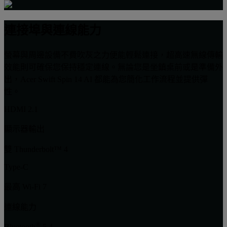
連接埠與連線能力
螢幕與周邊設備不費吹灰之力便能輕鬆連接，超高速無線傳輸
效能則可確保您保持穩定連線。無論您是坐鎮桌前或是準備外
出，Acer Swift Spin 14 AI 都能為您簡化工作流程並提供彈
性。
HDMI 2.1
顯示器輸出
雙 Thunderbolt™ 4
Type-C
最高 Wi-Fi 7
連線能力
®
Bluetooth
5.4