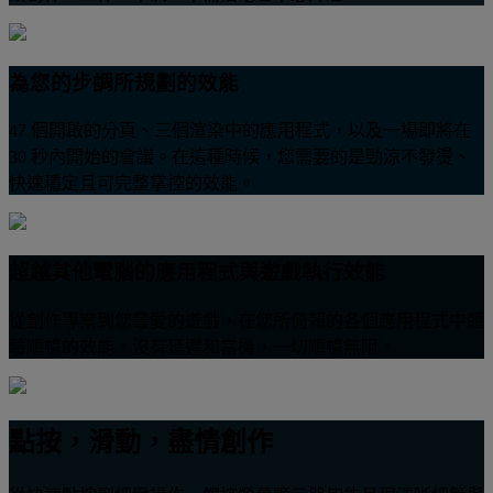
為您的步調所規劃的效能
47 個開啟的分頁、三個渲染中的應用程式，以及一場即將在
30 秒內開始的會議。在這種時候，您需要的是勁涼不發燙、
快速穩定且可完整掌控的效能。
超越其他電腦的應用程式與遊戲執行效能
從創作專案到您最愛的遊戲，在您所倚賴的各個應用程式中體
驗順暢的效能。沒有延遲和當機，一切順暢無阻。
點按，滑動，盡情創作