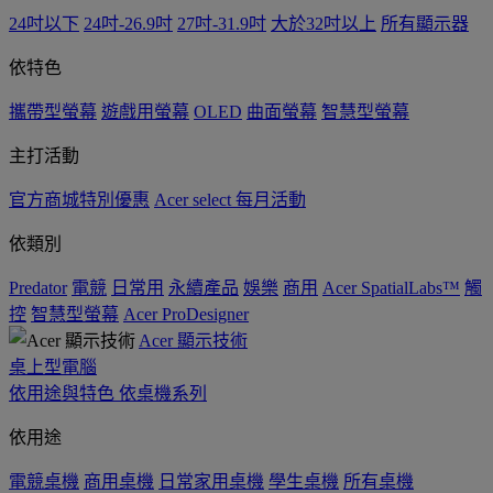
24吋以下
24吋-26.9吋
27吋-31.9吋
大於32吋以上
所有顯示器
依特色
攜帶型螢幕
遊戲用螢幕
OLED
曲面螢幕
智慧型螢幕
主打活動
官方商城特別優惠
Acer select 每月活動
依類別
Predator
電競
日常用
永續產品
娛樂
商用
Acer SpatialLabs™
觸
控
智慧型螢幕
Acer ProDesigner
Acer 顯示技術
桌上型電腦
依用途與特色
依桌機系列
依用途
電競桌機
商用桌機
日常家用桌機
學生桌機
所有桌機