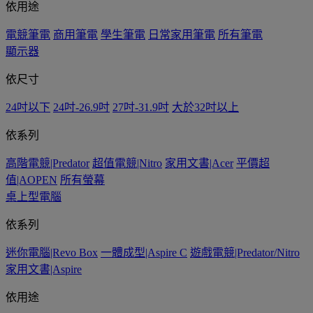
依用途
電競筆電
商用筆電
學生筆電
日常家用筆電
所有筆電
顯示器
依尺寸
24吋以下
24吋-26.9吋
27吋-31.9吋
大於32吋以上
依系列
高階電競|Predator
超值電競|Nitro
家用文書|Acer
平價超
值|AOPEN
所有螢幕
桌上型電腦
依系列
迷你電腦|Revo Box
一體成型|Aspire C
遊戲電競|Predator/Nitro
家用文書|Aspire
依用途