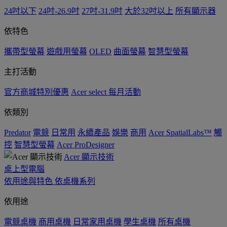
24吋以下
24吋-26.9吋
27吋-31.9吋
大於32吋以上
所有顯示器
依特色
攜帶型螢幕
遊戲用螢幕
OLED
曲面螢幕
智慧型螢幕
主打活動
官方商城特別優惠
Acer select 每月活動
依類別
Predator
電競
日常用
永續產品
娛樂
商用
Acer SpatialLabs™
觸
控
智慧型螢幕
Acer ProDesigner
Acer 顯示技術
桌上型電腦
依用途與特色
依桌機系列
依用途
電競桌機
商用桌機
日常家用桌機
學生桌機
所有桌機