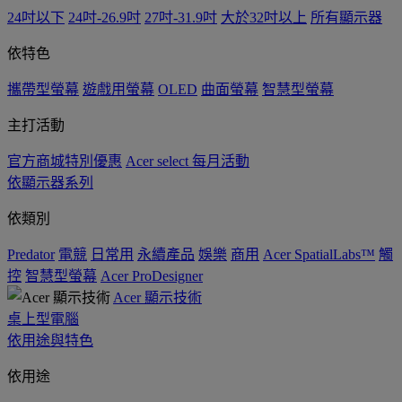
24吋以下
24吋-26.9吋
27吋-31.9吋
大於32吋以上
所有顯示器
依特色
攜帶型螢幕
遊戲用螢幕
OLED
曲面螢幕
智慧型螢幕
主打活動
官方商城特別優惠
Acer select 每月活動
依顯示器系列
依類別
Predator
電競
日常用
永續產品
娛樂
商用
Acer SpatialLabs™
觸
控
智慧型螢幕
Acer ProDesigner
Acer 顯示技術
桌上型電腦
依用途與特色
依用途