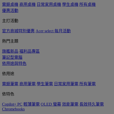
電競桌機
商用桌機
日常家用桌機
學生桌機
所有桌機
優惠活動
主打活動
官方商城特別優惠
Acer select 每月活動
熱門主題
旗艦新品
福利品專區
筆記型電腦
依用途與特色
依用途
電競筆電
商用筆電
學生筆電
日常家用筆電
所有筆電
依特色
Copilot+ PC
輕薄筆電
OLED 螢幕
效能筆電
長效持久筆電
Chromebooks