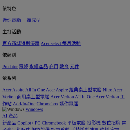
依特色
迷你電腦
一體成型
主打活動
官方商城特別優惠
Acer select 每月活動
依類別
Predator
電競
永續產品
商用
教育
元件
依系列
Acer Aspire All In One
Acer Aspire 經典桌上型電腦
Nitro
Acer
Veriton 商用桌上型電腦
Acer Veriton All In One
Acer Veriton 工
作站
Add-In-One
Chromebox
迷你電腦
Windows
AI
產品
新產品
Copilot+ PC
Chromebook
平板電腦
投影機
數位招牌
電
子產品與配件
網路設備
智慧移動
手持遊戲裝置
飲料
家電