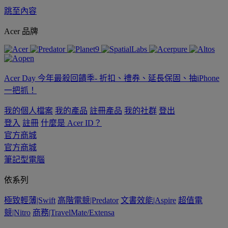
跳至內容
Acer 品牌
Acer Day 今年最殺回饋季- 折扣、禮券、延長保固、抽iPhone
一把抓！
我的個人檔案
我的產品
註冊產品
我的社群
登出
登入
註冊
什麼是 Acer ID？
官方商城
官方商城
筆記型電腦
依系列
極致輕薄|Swift
高階電競|Predator
文書效能|Aspire
超值電
競|Nitro
商務|TravelMate/Extensa