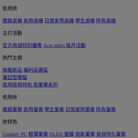
依用途
電競桌機
商用桌機
日常家用桌機
學生桌機
所有桌機
主打活動
官方商城特別優惠
Acer select 每月活動
熱門主題
旗艦新品
福利品專區
筆記型電腦
依用途與特色
依筆電系列
依用途
電競筆電
商用筆電
學生筆電
日常家用筆電
所有筆電
依特色
Copilot+ PC
輕薄筆電
OLED 螢幕
效能筆電
長效持久筆電