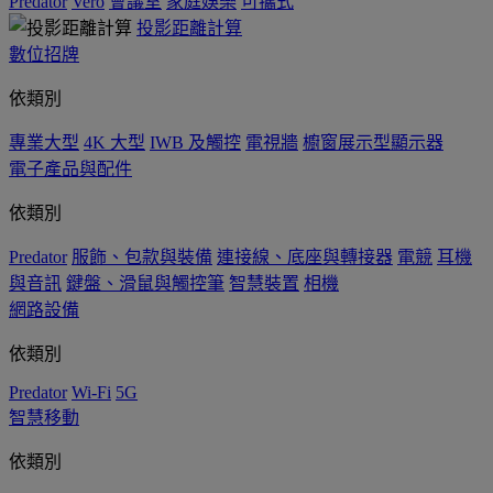
Predator
Vero
會議室
家庭娛樂
可攜式
投影距離計算
數位招牌
依類別
專業大型
4K 大型
IWB 及觸控
電視牆
櫥窗展示型顯示器
電子產品與配件
依類別
Predator
服飾、包款與裝備
連接線、底座與轉接器
電競
耳機
與音訊
鍵盤、滑鼠與觸控筆
智慧裝置
相機
網路設備
依類別
Predator
Wi-Fi
5G
智慧移動
依類別