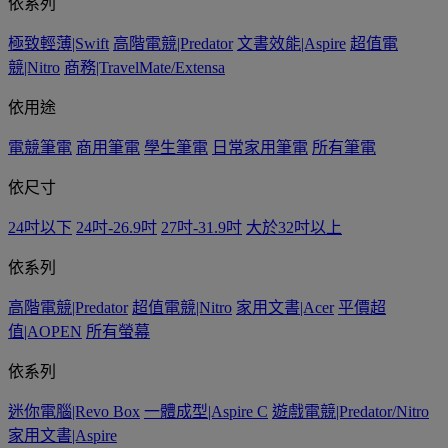
依系列
極致輕薄|Swift
高階電競|Predator
文書效能|Aspire
超值電
競|Nitro
商務|TravelMate/Extensa
依用途
電競筆電
商用筆電
學生筆電
日常家用筆電
所有筆電
依尺寸
24吋以下
24吋-26.9吋
27吋-31.9吋
大於32吋以上
依系列
高階電競|Predator
超值電競|Nitro
家用文書|Acer
平價超
值|AOPEN
所有螢幕
依系列
迷你電腦|Revo Box
一體成型|Aspire C
遊戲電競|Predator/Nitro
家用文書|Aspire