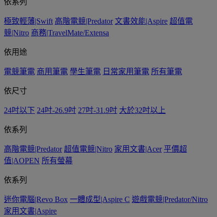
依系列
極致輕薄|Swift
高階電競|Predator
文書效能|Aspire
超值電
競|Nitro
商務|TravelMate/Extensa
依用途
電競筆電
商用筆電
學生筆電
日常家用筆電
所有筆電
依尺寸
24吋以下
24吋-26.9吋
27吋-31.9吋
大於32吋以上
依系列
高階電競|Predator
超值電競|Nitro
家用文書|Acer
平價超
值|AOPEN
所有螢幕
依系列
迷你電腦|Revo Box
一體成型|Aspire C
遊戲電競|Predator/Nitro
家用文書|Aspire