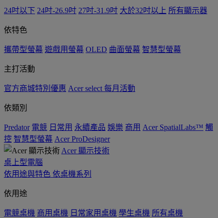
24吋以下
24吋-26.9吋
27吋-31.9吋
大於32吋以上
所有顯示器
依特色
攜帶型螢幕
遊戲用螢幕
OLED
曲面螢幕
智慧型螢幕
主打活動
官方商城特別優惠
Acer select 每月活動
依類別
Predator
電競
日常用
永續產品
娛樂
商用
Acer SpatialLabs™
觸
控
智慧型螢幕
Acer ProDesigner
Acer 顯示技術
桌上型電腦
依用途與特色
依桌機系列
依用途
電競桌機
商用桌機
日常家用桌機
學生桌機
所有桌機