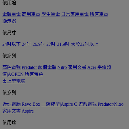
依用途
電競筆電
商用筆電
學生筆電
日常家用筆電
所有筆電
顯示器
依尺寸
24吋以下
24吋-26.9吋
27吋-31.9吋
大於32吋以上
依系列
高階電競|Predator
超值電競|Nitro
家用文書|Acer
平價超
值|AOPEN
所有螢幕
桌上型電腦
依系列
迷你電腦|Revo Box
一體成型|Aspire C
遊戲電競|Predator/Nitro
家用文書|Aspire
依用途