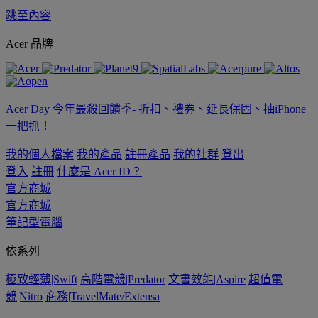
跳至內容
Acer 品牌
Acer Day 今年最殺回饋季- 折扣、禮券、延長保固、抽iPhone
一把抓！
我的個人檔案
我的產品
註冊產品
我的社群
登出
登入
註冊
什麼是 Acer ID？
官方商城
官方商城
筆記型電腦
依系列
極致輕薄|Swift
高階電競|Predator
文書效能|Aspire
超值電
競|Nitro
商務|TravelMate/Extensa