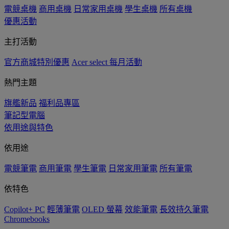
電競桌機
商用桌機
日常家用桌機
學生桌機
所有桌機
優惠活動
主打活動
官方商城特別優惠
Acer select 每月活動
熱門主題
旗艦新品
福利品專區
筆記型電腦
依用途與特色
依用途
電競筆電
商用筆電
學生筆電
日常家用筆電
所有筆電
依特色
Copilot+ PC
輕薄筆電
OLED 螢幕
效能筆電
長效持久筆電
Chromebooks