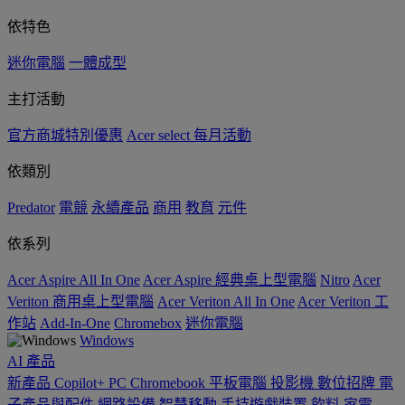
依特色
迷你電腦
一體成型
主打活動
官方商城特別優惠
Acer select 每月活動
依類別
Predator
電競
永續產品
商用
教育
元件
依系列
Acer Aspire All In One
Acer Aspire 經典桌上型電腦
Nitro
Acer
Veriton 商用桌上型電腦
Acer Veriton All In One
Acer Veriton 工
作站
Add-In-One
Chromebox
迷你電腦
Windows
AI
產品
新產品
Copilot+ PC
Chromebook
平板電腦
投影機
數位招牌
電
子產品與配件
網路設備
智慧移動
手持遊戲裝置
飲料
家電