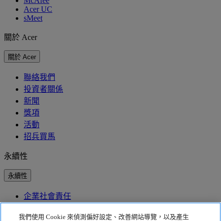
McAfee
Acer UC
sMeet
關於 Acer
關於 Acer
聯絡我們
投資者關係
新聞
獎項
活動
招兵買馬
永續性
永續性
企業社會責任
產品碳足跡
Project Humanity
我們使用 Cookie 來偵測偏好設定、改善網站導覽，以及產生