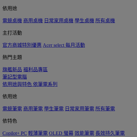
依用途
電競桌機
商用桌機
日常家用桌機
學生桌機
所有桌機
主打活動
官方商城特別優惠
Acer select 每月活動
熱門主題
旗艦新品
福利品專區
筆記型電腦
依用途與特色
依筆電系列
依用途
電競筆電
商用筆電
學生筆電
日常家用筆電
所有筆電
依特色
Copilot+ PC
輕薄筆電
OLED 螢幕
效能筆電
長效持久筆電