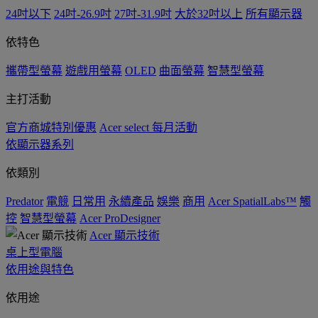
24吋以下
24吋-26.9吋
27吋-31.9吋
大於32吋以上
所有顯示器
依特色
攜帶型螢幕
遊戲用螢幕
OLED
曲面螢幕
智慧型螢幕
主打活動
官方商城特別優惠
Acer select 每月活動
依顯示器系列
依類別
Predator
電競
日常用
永續產品
娛樂
商用
Acer SpatialLabs™
觸
控
智慧型螢幕
Acer ProDesigner
Acer 顯示技術
桌上型電腦
依用途與特色
依用途