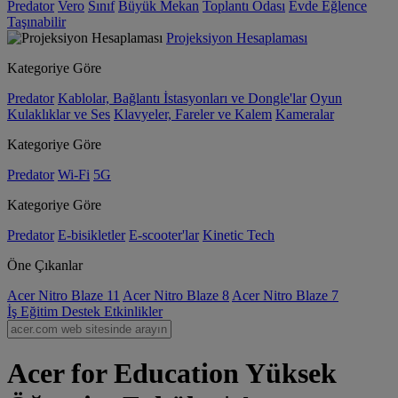
Predator
Vero
Sınıf
Büyük Mekan
Toplantı Odası
Evde Eğlence
Taşınabilir
Projeksiyon Hesaplaması
Kategoriye Göre
Predator
Kablolar, Bağlantı İstasyonları ve Dongle'lar
Oyun
Kulaklıklar ve Ses
Klavyeler, Fareler ve Kalem
Kameralar
Kategoriye Göre
Predator
Wi-Fi
5G
Kategoriye Göre
Predator
E-bisikletler
E-scooter'lar
Kinetic Tech
Öne Çıkanlar
Acer Nitro Blaze 11
Acer Nitro Blaze 8
Acer Nitro Blaze 7
İş
Eğitim
Destek
Etkinlikler
Acer for Education Yüksek