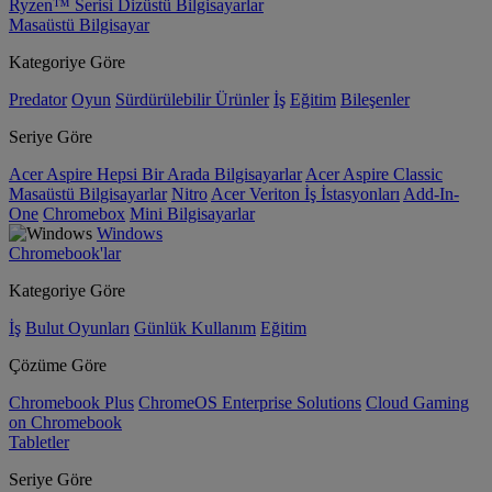
Ryzen™ Serisi Dizüstü Bilgisayarlar
Masaüstü Bilgisayar
Kategoriye Göre
Predator
Oyun
Sürdürülebilir Ürünler
İş
Eğitim
Bileşenler
Seriye Göre
Acer Aspire Hepsi Bir Arada Bilgisayarlar
Acer Aspire Classic
Masaüstü Bilgisayarlar
Nitro
Acer Veriton İş İstasyonları
Add-In-
One
Chromebox
Mini Bilgisayarlar
Windows
Chromebook'lar
Kategoriye Göre
İş
Bulut Oyunları
Günlük Kullanım
Eğitim
Çözüme Göre
Chromebook Plus
ChromeOS Enterprise Solutions
Cloud Gaming
on Chromebook
Tabletler
Seriye Göre