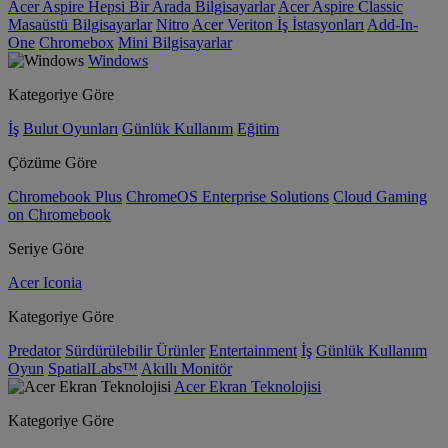
Acer Aspire Hepsi Bir Arada Bilgisayarlar
Acer Aspire Classic
Masaüstü Bilgisayarlar
Nitro
Acer Veriton İş İstasyonları
Add-In-
One
Chromebox
Mini Bilgisayarlar
Windows
Kategoriye Göre
İş
Bulut Oyunları
Günlük Kullanım
Eğitim
Çözüme Göre
Chromebook Plus
ChromeOS Enterprise Solutions
Cloud Gaming
on Chromebook
Seriye Göre
Acer Iconia
Kategoriye Göre
Predator
Sürdürülebilir Ürünler
Entertainment
İş
Günlük Kullanım
Oyun
SpatialLabs™
Akıllı Monitör
Acer Ekran Teknolojisi
Kategoriye Göre