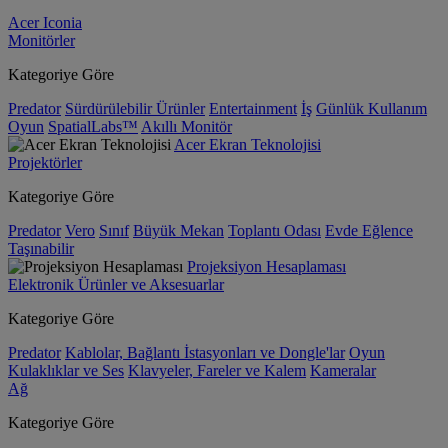
Acer Iconia
Monitörler
Kategoriye Göre
Predator
Sürdürülebilir Ürünler
Entertainment
İş
Günlük Kullanım
Oyun
SpatialLabs™
Akıllı Monitör
Acer Ekran Teknolojisi
Projektörler
Kategoriye Göre
Predator
Vero
Sınıf
Büyük Mekan
Toplantı Odası
Evde Eğlence
Taşınabilir
Projeksiyon Hesaplaması
Elektronik Ürünler ve Aksesuarlar
Kategoriye Göre
Predator
Kablolar, Bağlantı İstasyonları ve Dongle'lar
Oyun
Kulaklıklar ve Ses
Klavyeler, Fareler ve Kalem
Kameralar
Ağ
Kategoriye Göre