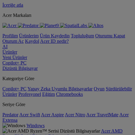
İçeriğe atla
Acer Markaları
Profilim
Ürünlerim
Ürün Kaydedin
Topluluğum
Oturumu Kapat
Oturum Aç
Kaydol
Acer ID nedir?
AI
Ürünler
Yeni Ürünler
Copilot+ PC
Dizüstü Bilgisayar
Kategoriye Göre
Copilot+ PC
Yapay Zeka Uyumlu Bilgisayarlar
Oyun
Sürdürülebilir
Ürünler
Profesyonel
Eğitim
Chromebooks
Seriye Göre
Predator
Acer Swift
Acer Aspire
Acer Nitro
Acer TravelMate
Acer
Extensa
Windows
Acer AMD