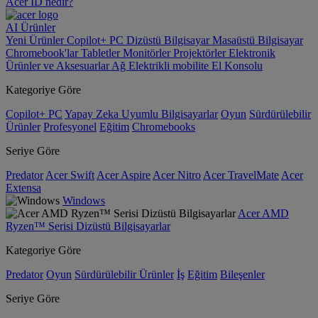
Acer ID nedir?
AI
Ürünler
Yeni Ürünler
Copilot+ PC
Dizüstü Bilgisayar
Masaüstü Bilgisayar
Chromebook'lar
Tabletler
Monitörler
Projektörler
Elektronik
Ürünler ve Aksesuarlar
Ağ
Elektrikli mobilite
El Konsolu
Kategoriye Göre
Copilot+ PC
Yapay Zeka Uyumlu Bilgisayarlar
Oyun
Sürdürülebilir
Ürünler
Profesyonel
Eğitim
Chromebooks
Seriye Göre
Predator
Acer Swift
Acer Aspire
Acer Nitro
Acer TravelMate
Acer
Extensa
Windows
Acer AMD
Ryzen™ Serisi Dizüstü Bilgisayarlar
Kategoriye Göre
Predator
Oyun
Sürdürülebilir Ürünler
İş
Eğitim
Bileşenler
Seriye Göre