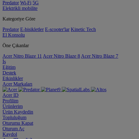
Predator
Wi-Fi
5G
Elektrikli mobilite
Kategoriye Göre
Predator
E-bisikletler
E-scooter'lar
Kinetic Tech
El Konsolu
Öne Çıkanlar
Acer Nitro Blaze 11
Acer Nitro Blaze 8
Acer Nitro Blaze 7
İş
Eğitim
Destek
Etkinlikler
Acer Markaları
Acer ID
Profilim
Ürünlerim
Ürün Kaydedin
Topluluğum
Oturumu Kapat
Oturum Aç
Kaydol