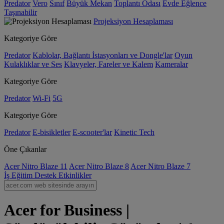
Predator
Vero
Sınıf
Büyük Mekan
Toplantı Odası
Evde Eğlence
Taşınabilir
Projeksiyon Hesaplaması
Kategoriye Göre
Predator
Kablolar, Bağlantı İstasyonları ve Dongle'lar
Oyun
Kulaklıklar ve Ses
Klavyeler, Fareler ve Kalem
Kameralar
Kategoriye Göre
Predator
Wi-Fi
5G
Kategoriye Göre
Predator
E-bisikletler
E-scooter'lar
Kinetic Tech
Öne Çıkanlar
Acer Nitro Blaze 11
Acer Nitro Blaze 8
Acer Nitro Blaze 7
İş
Eğitim
Destek
Etkinlikler
Acer for Business |