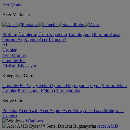
İçeriğe atla
Acer Markaları
Profilim
Ürünlerim
Ürün Kaydedin
Topluluğum
Oturumu Kapat
Oturum Aç
Kaydol
Acer ID nedir?
AI
Ürünler
Yeni Ürünler
Copilot+ PC
Dizüstü Bilgisayar
Kategoriye Göre
Copilot+ PC
Yapay Zeka Uyumlu Bilgisayarlar
Oyun
Sürdürülebilir
Ürünler
Profesyonel
Eğitim
Chromebooks
Seriye Göre
Predator
Acer Swift
Acer Aspire
Acer Nitro
Acer TravelMate
Acer
Extensa
Windows
Acer AMD