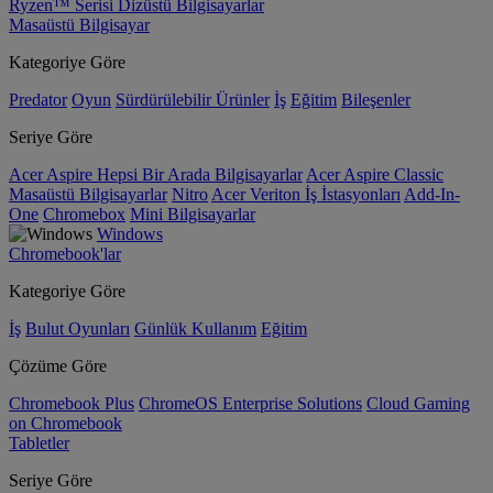
Ryzen™ Serisi Dizüstü Bilgisayarlar
Masaüstü Bilgisayar
Kategoriye Göre
Predator
Oyun
Sürdürülebilir Ürünler
İş
Eğitim
Bileşenler
Seriye Göre
Acer Aspire Hepsi Bir Arada Bilgisayarlar
Acer Aspire Classic
Masaüstü Bilgisayarlar
Nitro
Acer Veriton İş İstasyonları
Add-In-
One
Chromebox
Mini Bilgisayarlar
Windows
Chromebook'lar
Kategoriye Göre
İş
Bulut Oyunları
Günlük Kullanım
Eğitim
Çözüme Göre
Chromebook Plus
ChromeOS Enterprise Solutions
Cloud Gaming
on Chromebook
Tabletler
Seriye Göre