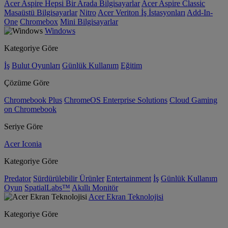
Acer Aspire Hepsi Bir Arada Bilgisayarlar
Acer Aspire Classic
Masaüstü Bilgisayarlar
Nitro
Acer Veriton İş İstasyonları
Add-In-
One
Chromebox
Mini Bilgisayarlar
Windows
Kategoriye Göre
İş
Bulut Oyunları
Günlük Kullanım
Eğitim
Çözüme Göre
Chromebook Plus
ChromeOS Enterprise Solutions
Cloud Gaming
on Chromebook
Seriye Göre
Acer Iconia
Kategoriye Göre
Predator
Sürdürülebilir Ürünler
Entertainment
İş
Günlük Kullanım
Oyun
SpatialLabs™
Akıllı Monitör
Acer Ekran Teknolojisi
Kategoriye Göre