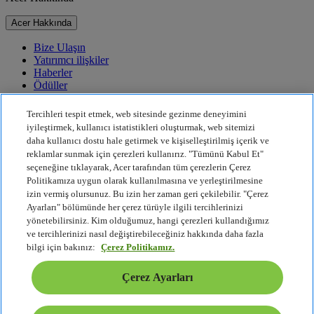
Acer Hakkında
Bize Ulaşın
Yatırımcı ilişkiler
Haberler
Ödüller
Etkinlikler
Tercihleri tespit etmek, web sitesinde gezinme deneyimini
Sürdürülebilirlik
iyileştirmek, kullanıcı istatistikleri oluşturmak, web sitemizi
daha kullanıcı dostu hale getirmek ve kişiselleştirilmiş içerik ve
Sürdürülebilirlik
reklamlar sunmak için çerezleri kullanırız. "Tümünü Kabul Et"
seçeneğine tıklayarak, Acer tarafından tüm çerezlerin Çerez
Kurumsal Sosyal Sorumluluk
Politikamıza uygun olarak kullanılmasına ve yerleştirilmesine
Ürün Karbon Ayak İzi
izin vermiş olursunuz. Bu izin her zaman geri çekilebilir. "Çerez
Project Humanity
Ayarları" bölümünde her çerez türüyle ilgili tercihlerinizi
Earthion
yönetebilirsiniz. Kim olduğumuz, hangi çerezleri kullandığımız
Gizlilik Politikası
ve tercihlerinizi nasıl değiştirebileceğiniz hakkında daha fazla
Çerez Politikası
bilgi için bakınız:
Çerez Politikamız.
Yasal Uyarı
Ek Yasal Bilgiler
Çerez Ayarları
Erişilebilirlik Politikası
Çerez Ayarları
Türkiye - Türkçe