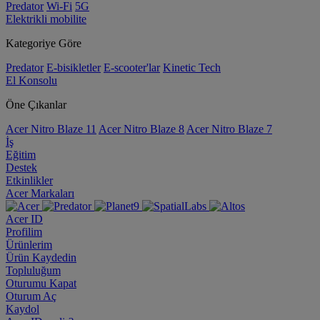
Predator
Wi-Fi
5G
Elektrikli mobilite
Kategoriye Göre
Predator
E-bisikletler
E-scooter'lar
Kinetic Tech
El Konsolu
Öne Çıkanlar
Acer Nitro Blaze 11
Acer Nitro Blaze 8
Acer Nitro Blaze 7
İş
Eğitim
Destek
Etkinlikler
Acer Markaları
Acer ID
Profilim
Ürünlerim
Ürün Kaydedin
Topluluğum
Oturumu Kapat
Oturum Aç
Kaydol