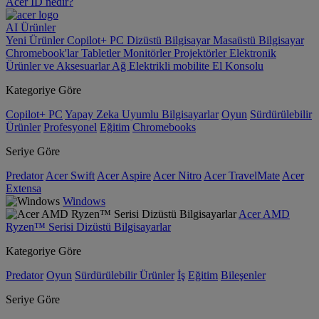
Acer ID nedir?
AI
Ürünler
Yeni Ürünler
Copilot+ PC
Dizüstü Bilgisayar
Masaüstü Bilgisayar
Chromebook'lar
Tabletler
Monitörler
Projektörler
Elektronik
Ürünler ve Aksesuarlar
Ağ
Elektrikli mobilite
El Konsolu
Kategoriye Göre
Copilot+ PC
Yapay Zeka Uyumlu Bilgisayarlar
Oyun
Sürdürülebilir
Ürünler
Profesyonel
Eğitim
Chromebooks
Seriye Göre
Predator
Acer Swift
Acer Aspire
Acer Nitro
Acer TravelMate
Acer
Extensa
Windows
Acer AMD
Ryzen™ Serisi Dizüstü Bilgisayarlar
Kategoriye Göre
Predator
Oyun
Sürdürülebilir Ürünler
İş
Eğitim
Bileşenler
Seriye Göre