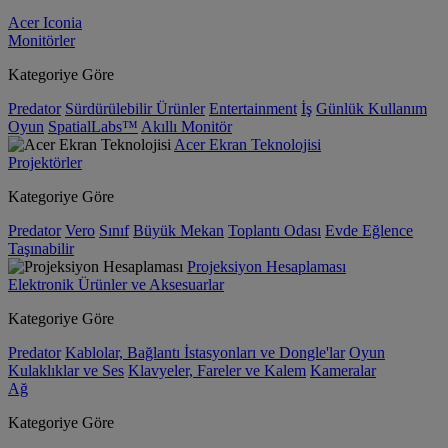
Acer Iconia
Monitörler
Kategoriye Göre
Predator
Sürdürülebilir Ürünler
Entertainment
İş
Günlük Kullanım
Oyun
SpatialLabs™
Akıllı Monitör
Acer Ekran Teknolojisi
Projektörler
Kategoriye Göre
Predator
Vero
Sınıf
Büyük Mekan
Toplantı Odası
Evde Eğlence
Taşınabilir
Projeksiyon Hesaplaması
Elektronik Ürünler ve Aksesuarlar
Kategoriye Göre
Predator
Kablolar, Bağlantı İstasyonları ve Dongle'lar
Oyun
Kulaklıklar ve Ses
Klavyeler, Fareler ve Kalem
Kameralar
Ağ
Kategoriye Göre