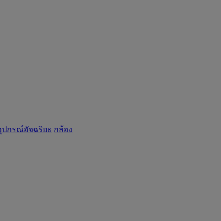
อุปกรณ์อัจฉริยะ
กล้อง