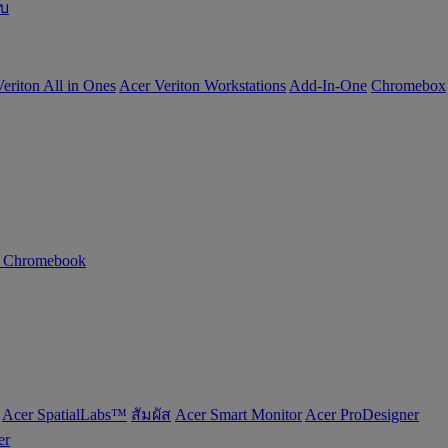
อบ
eriton All in Ones
Acer Veriton Workstations
Add-In-One
Chromebox
n Chromebook
Acer SpatialLabs™
สัมผัส
Acer Smart Monitor
Acer ProDesigner
er