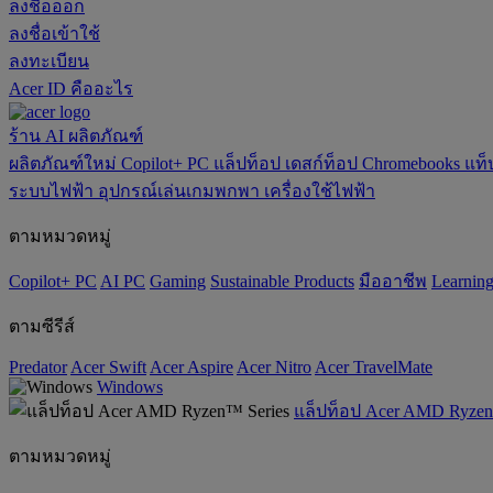
ลงชื่อออก
ลงชื่อเข้าใช้
ลงทะเบียน
Acer ID คืออะไร
ร้าน
AI
ผลิตภัณฑ์
ผลิตภัณฑ์ใหม่
Copilot+ PC
แล็ปท็อป
เดสก์ท็อป
Chromebooks
แท็
ระบบไฟฟ้า
อุปกรณ์เล่นเกมพกพา
เครื่องใช้ไฟฟ้า
ตามหมวดหมู่
Copilot+ PC
AI PC
Gaming
‌Sustainable Products
มืออาชีพ
‌Learnin
ตามซีรีส์
Predator
Acer Swift
Acer Aspire
Acer Nitro
Acer TravelMate
Windows
แล็ปท็อป Acer AMD Ryzen
ตามหมวดหมู่