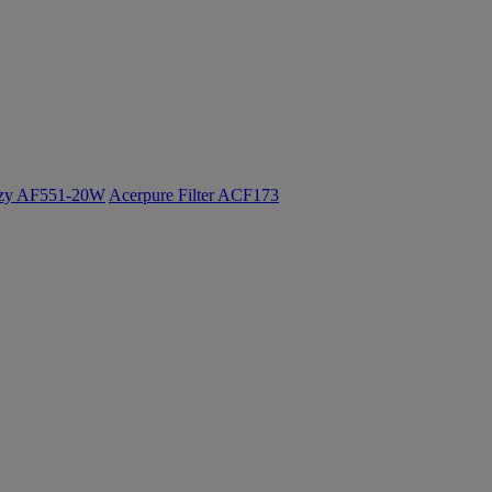
ozy AF551-20W
Acerpure Filter ACF173