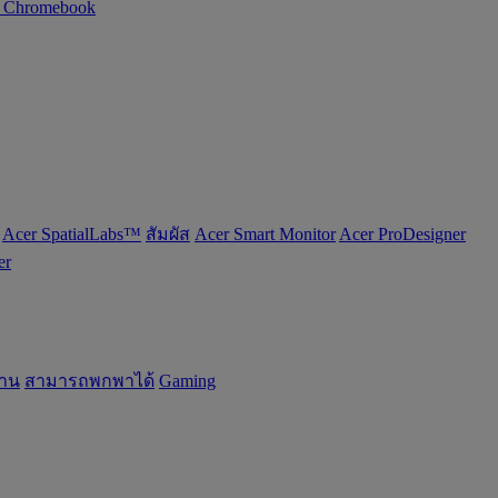
n Chromebook
Acer SpatialLabs™
สัมผัส
Acer Smart Monitor
Acer ProDesigner
er
้าน
สามารถพกพาได้
Gaming