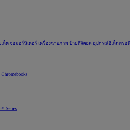
บเล็ต
จอมอร์นิเตอร์
เครื่องฉายภาพ
ป้ายดิจิตอล
อุปกรณ์อิเล็กทรอ
g
Chromebooks
™ Series