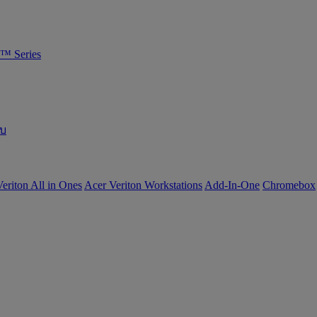
™ Series
อบ
eriton All in Ones
Acer Veriton Workstations
Add-In-One
Chromebox