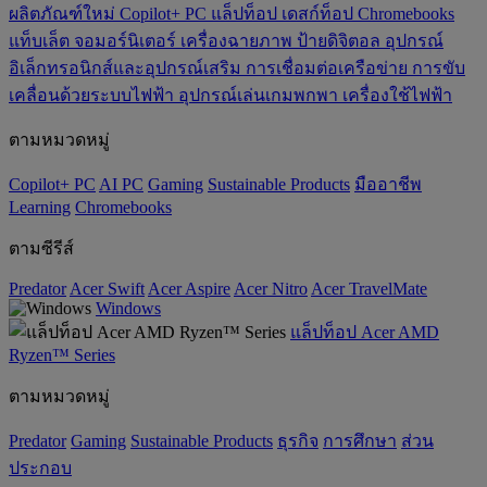
ผลิตภัณฑ์ใหม่
Copilot+ PC
แล็ปท็อป
เดสก์ท็อป
Chromebooks
แท็บเล็ต
จอมอร์นิเตอร์
เครื่องฉายภาพ
ป้ายดิจิตอล
อุปกรณ์
อิเล็กทรอนิกส์และอุปกรณ์เสริม
การเชื่อมต่อเครือข่าย
การขับ
เคลื่อนด้วยระบบไฟฟ้า
อุปกรณ์เล่นเกมพกพา
เครื่องใช้ไฟฟ้า
ตามหมวดหมู่
Copilot+ PC
AI PC
Gaming
‌Sustainable Products
มืออาชีพ
‌Learning
Chromebooks
ตามซีรีส์
Predator
Acer Swift
Acer Aspire
Acer Nitro
Acer TravelMate
Windows
แล็ปท็อป Acer AMD
Ryzen™ Series
ตามหมวดหมู่
Predator
Gaming
‌Sustainable Products
ธุรกิจ
การศึกษา
ส่วน
ประกอบ