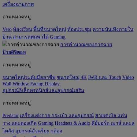
เครื่องฉายภาพ
ตามหมวดหมู่
Vero
ห้องเรียน
พื้นที่ขนาดใหญ่
ห้องประชุม
ความบันเทิงภายใน
บ้าน
สามารถพกพาได้
Gaming
การคำนวณของการฉาย
ป้ายดิจิตอล
ตามหมวดหมู่
ขนาดใหญ่ระดับมืออาชีพ
ขนาดใหญ่ 4K
IWB และ Touch
Video
Wall
Window Facing Display
อุปกรณ์อิเล็กทรอนิกส์และอุปกรณ์เสริม
ตามหมวดหมู่
Predator
เครื่องแต่งกาย กระเป๋า และอุปกรณ์
สายเคเบิล แท่น
วาง และดองเกิล
Gaming
‌Headsets & Audio
คีย์บอร์ด เมาส์ และส
ไตลัส
อุปกรณ์อัจฉริยะ
กล้อง