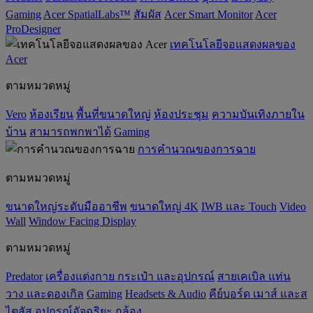
Gaming
Acer SpatialLabs™
สัมผัส
Acer Smart Monitor
Acer
ProDesigner
เทคโนโลยีจอแสดงผลของ
Acer
ตามหมวดหมู่
Vero
ห้องเรียน
พื้นที่ขนาดใหญ่
ห้องประชุม
ความบันเทิงภายใน
บ้าน
สามารถพกพาได้
Gaming
การคำนวณของการฉาย
ตามหมวดหมู่
ขนาดใหญ่ระดับมืออาชีพ
ขนาดใหญ่ 4K
IWB และ Touch
Video
Wall
Window Facing Display
ตามหมวดหมู่
Predator
เครื่องแต่งกาย กระเป๋า และอุปกรณ์
สายเคเบิล แท่น
วาง และดองเกิล
Gaming
‌Headsets & Audio
คีย์บอร์ด เมาส์ และส
ไตลัส
อุปกรณ์อัจฉริยะ
กล้อง