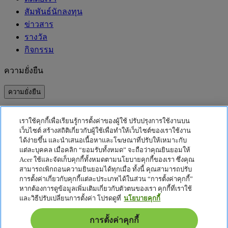
สัมพันธ์นักลงทุน
ข่าวสาร
รางวัล
กิจกรรม
ความยั่งยืน
ความยั่งยืน
ความรับผิดชอบต่อสังคม
เราใช้คุกกี้เพื่อเรียนรู้การตั้งค่าของผู้ใช้ ปรับปรุงการใช้งานบน
คาร์บอนฟุตพริ้นท์ของผลิตภัณฑ์
เว็บไซต์ สร้างสถิติเกี่ยวกับผู้ใช้เพื่อทำให้เว็บไซต์ของเราใช้งาน
Project Humanity
ได้ง่ายขึ้น และนำเสนอเนื้อหาและโฆษณาที่ปรับให้เหมาะกับ
Earthion
แต่ละบุคคล เมื่อคลิก “ยอมรับทั้งหมด” จะถือว่าคุณยินยอมให้
Acer ใช้และจัดเก็บคุกกี้ทั้งหมดตามนโยบายคุกกี้ของเรา ซึ่งคุณ
นโยบายความเป็นส่วนตัว
สามารถเพิกถอนความยินยอมได้ทุกเมื่อ ทั้งนี้ คุณสามารถปรับ
นโยบายเกี่ยวกับคุกกี้
การตั้งค่าเกี่ยวกับคุกกี้แต่ละประเภทได้ในส่วน “การตั้งค่าคุกกี้”
หากต้องการดูข้อมูลเพิ่มเติมเกี่ยวกับตัวตนของเรา คุกกี้ที่เราใช้
ประกาศเกี่ยวกับกฎหมาย
และวิธีปรับเปลี่ยนการตั้งค่า โปรดดูที่
นโยบายคุกกี้
ข้อมูลด้านกฎหมายเพิ่มเติม
นโยบายการเข้าถึง
การตั้งค่าคุกกี้