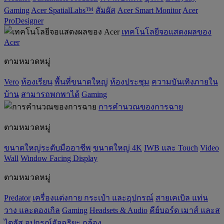
Gaming
Acer SpatialLabs™
สัมผัส
Acer Smart Monitor
Acer
ProDesigner
เทคโนโลยีจอแสดงผลของ
Acer
ตามหมวดหมู่
Vero
ห้องเรียน
พื้นที่ขนาดใหญ่
ห้องประชุม
ความบันเทิงภายใน
บ้าน
สามารถพกพาได้
Gaming
การคำนวณของการฉาย
ตามหมวดหมู่
ขนาดใหญ่ระดับมืออาชีพ
ขนาดใหญ่ 4K
IWB และ Touch
Video
Wall
Window Facing Display
ตามหมวดหมู่
Predator
เครื่องแต่งกาย กระเป๋า และอุปกรณ์
สายเคเบิล แท่น
วาง และดองเกิล
Gaming
‌Headsets & Audio
คีย์บอร์ด เมาส์ และส
ไตลัส
อุปกรณ์อัจฉริยะ
กล้อง