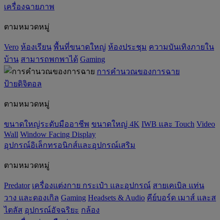
เครื่องฉายภาพ
ตามหมวดหมู่
Vero
ห้องเรียน
พื้นที่ขนาดใหญ่
ห้องประชุม
ความบันเทิงภายใน
บ้าน
สามารถพกพาได้
Gaming
การคำนวณของการฉาย
ป้ายดิจิตอล
ตามหมวดหมู่
ขนาดใหญ่ระดับมืออาชีพ
ขนาดใหญ่ 4K
IWB และ Touch
Video
Wall
Window Facing Display
อุปกรณ์อิเล็กทรอนิกส์และอุปกรณ์เสริม
ตามหมวดหมู่
Predator
เครื่องแต่งกาย กระเป๋า และอุปกรณ์
สายเคเบิล แท่น
วาง และดองเกิล
Gaming
‌Headsets & Audio
คีย์บอร์ด เมาส์ และส
ไตลัส
อุปกรณ์อัจฉริยะ
กล้อง