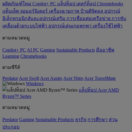
ผลิตภัณฑ์ใหม่
Copilot+ PC
แล็ปท็อป
เดสก์ท็อป
Chromebooks
แท็บเล็ต
จอมอร์นิเตอร์
เครื่องฉายภาพ
ป้ายดิจิตอล
อุปกรณ์
อิเล็กทรอนิกส์และอุปกรณ์เสริม
การเชื่อมต่อเครือข่าย
การขับ
เคลื่อนด้วยระบบไฟฟ้า
อุปกรณ์เล่นเกมพกพา
เครื่องใช้ไฟฟ้า
ตามหมวดหมู่
Copilot+ PC
AI PC
Gaming
‌Sustainable Products
มืออาชีพ
‌Learning
Chromebooks
ตามซีรีส์
Predator
Acer Swift
Acer Aspire
Acer Nitro
Acer TravelMate
Windows
แล็ปท็อป Acer AMD
Ryzen™ Series
ตามหมวดหมู่
Predator
Gaming
‌Sustainable Products
ธุรกิจ
การศึกษา
ส่วน
ประกอบ