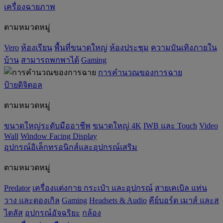
เครื่องฉายภาพ
ตามหมวดหมู่
Vero
ห้องเรียน
พื้นที่ขนาดใหญ่
ห้องประชุม
ความบันเทิงภายใน
บ้าน
สามารถพกพาได้
Gaming
การคำนวณของการฉาย
ป้ายดิจิตอล
ตามหมวดหมู่
ขนาดใหญ่ระดับมืออาชีพ
ขนาดใหญ่ 4K
IWB และ Touch
Video
Wall
Window Facing Display
อุปกรณ์อิเล็กทรอนิกส์และอุปกรณ์เสริม
ตามหมวดหมู่
Predator
เครื่องแต่งกาย กระเป๋า และอุปกรณ์
สายเคเบิล แท่น
วาง และดองเกิล
Gaming
‌Headsets & Audio
คีย์บอร์ด เมาส์ และส
ไตลัส
อุปกรณ์อัจฉริยะ
กล้อง