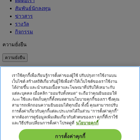
ติดต่อเรา
สัมพันธ์นักลงทุน
ข่าวสาร
รางวัล
กิจกรรม
ความยั่งยืน
ความยั่งยืน
ความรับผิดชอบต่อสังคม
เราใช้คุกกี้เพื่อเรียนรู้การตั้งค่าของผู้ใช้ ปรับปรุงการใช้งานบน
คาร์บอนฟุตพริ้นท์ของผลิตภัณฑ์
เว็บไซต์ สร้างสถิติเกี่ยวกับผู้ใช้เพื่อทำให้เว็บไซต์ของเราใช้งาน
Project Humanity
ได้ง่ายขึ้น และนำเสนอเนื้อหาและโฆษณาที่ปรับให้เหมาะกับ
Earthion
แต่ละบุคคล เมื่อคลิก “ยอมรับทั้งหมด” จะถือว่าคุณยินยอมให้
Acer ใช้และจัดเก็บคุกกี้ทั้งหมดตามนโยบายคุกกี้ของเรา ซึ่งคุณ
นโยบายความเป็นส่วนตัว
สามารถเพิกถอนความยินยอมได้ทุกเมื่อ ทั้งนี้ คุณสามารถปรับ
นโยบายเกี่ยวกับคุกกี้
การตั้งค่าเกี่ยวกับคุกกี้แต่ละประเภทได้ในส่วน “การตั้งค่าคุกกี้”
หากต้องการดูข้อมูลเพิ่มเติมเกี่ยวกับตัวตนของเรา คุกกี้ที่เราใช้
ประกาศเกี่ยวกับกฎหมาย
และวิธีปรับเปลี่ยนการตั้งค่า โปรดดูที่
นโยบายคุกกี้
ข้อมูลด้านกฎหมายเพิ่มเติม
นโยบายการเข้าถึง
การตั้งค่าคุกกี้