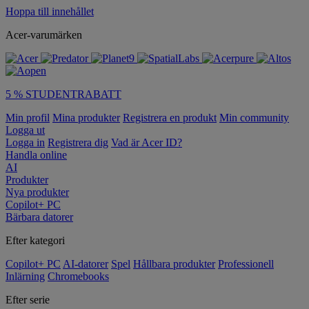
Hoppa till innehållet
Acer-varumärken
5 % STUDENTRABATT
Min profil
Mina produkter
Registrera en produkt
Min community
Logga ut
Logga in
Registrera dig
Vad är Acer ID?
Handla online
AI
Produkter
Nya produkter
Copilot+ PC
Bärbara datorer
Efter kategori
Copilot+ PC
AI-datorer
Spel
Hållbara produkter
Professionell
Inlärning
Chromebooks
Efter serie