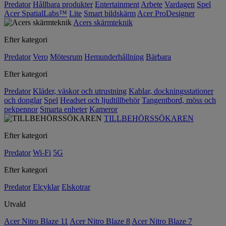
Predator
Hållbara produkter
Entertainment
Arbete
Vardagen
Spel
Acer SpatialLabs™
Lite
Smart bildskärm
Acer ProDesigner
Acers skärmteknik
Efter kategori
Predator
Vero
Mötesrum
Hemunderhållning
Bärbara
Efter kategori
Predator
Kläder, väskor och utrustning
Kablar, dockningsstationer
och donglar
Spel
Headset och ljudtillbehör
Tangentbord, möss och
pekpennor
Smarta enheter
Kameror
TILLBEHÖRSSÖKAREN
Efter kategori
Predator
Wi-Fi
5G
Efter kategori
Predator
Elcyklar
Elskotrar
Utvald
Acer Nitro Blaze 11
Acer Nitro Blaze 8
Acer Nitro Blaze 7