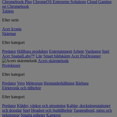
Chromebook Plus
ChromeOS Enterprise Solutions
Cloud Gaming
on Chromebook
Tablets
Efter serie
Acer Iconia
Skärmar
Efter kategori
Predator
Hållbara produkter
Entertainment
Arbete
Vardagen
Spel
Acer SpatialLabs™
Lite
Smart bildskärm
Acer ProDesigner
Acers skärmteknik
Projektorer
Efter kategori
Predator
Vero
Mötesrum
Hemunderhållning
Bärbara
Elektronik och tillbehör
Efter kategori
Predator
Kläder, väskor och utrustning
Kablar, dockningsstationer
och donglar
Spel
Headset och ljudtillbehör
Tangentbord, möss och
pekpennor
Smarta enheter
Kameror