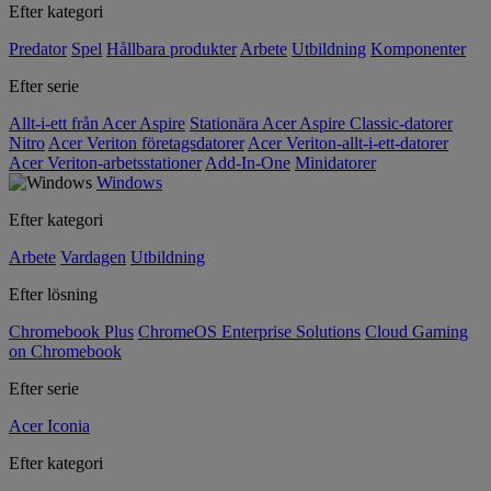
Efter kategori
Predator
Spel
Hållbara produkter
Arbete
Utbildning
Komponenter
Efter serie
Allt-i-ett från Acer Aspire
Stationära Acer Aspire Classic-datorer
Nitro
Acer Veriton företagsdatorer
Acer Veriton-allt-i-ett-datorer
Acer Veriton-arbetsstationer
Add-In-One
Minidatorer
Windows
Efter kategori
Arbete
Vardagen
Utbildning
Efter lösning
Chromebook Plus
ChromeOS Enterprise Solutions
Cloud Gaming
on Chromebook
Efter serie
Acer Iconia
Efter kategori