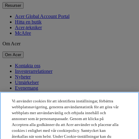
Resurser
Acer Global Account Portal
Hitta en butik
Acer-tekniker
McAfee
Om Acer
Om Acer
Kontakta oss
Investerarrelationer
Nyheter
Utmärkelser
Evenemang
Hållbarhet
Vi använder cookies för att identifiera inställningar, förbättra
webbplatsnavigering, generera användarstatistik för att göra vår
Hållbarhet
webbplats mer användarvänlig och erbjuda innehåll och
annonser som är personanpassade. Genom att klicka på
Företagets sociala ansvar
Acceptera alla godkänner du att Acer använder och placerar alla
Produktens koldioxidutsläpp
cookies i enlighet med vår cookiepolicy. Samtycket kan
Project Humanity
återkallas när som helst. Under Cookie-inställningar kan du
Earthion