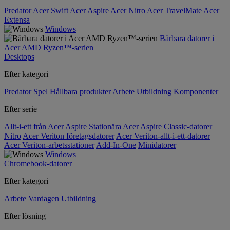
Predator
Acer Swift
Acer Aspire
Acer Nitro
Acer TravelMate
Acer
Extensa
Windows
Bärbara datorer i
Acer AMD Ryzen™-serien
Desktops
Efter kategori
Predator
Spel
Hållbara produkter
Arbete
Utbildning
Komponenter
Efter serie
Allt-i-ett från Acer Aspire
Stationära Acer Aspire Classic-datorer
Nitro
Acer Veriton företagsdatorer
Acer Veriton-allt-i-ett-datorer
Acer Veriton-arbetsstationer
Add-In-One
Minidatorer
Windows
Chromebook-datorer
Efter kategori
Arbete
Vardagen
Utbildning
Efter lösning