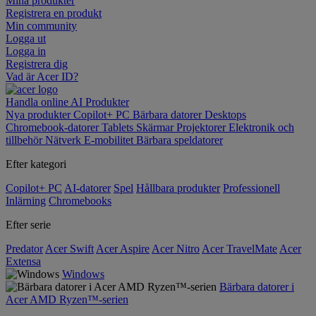
Mina produkter
Registrera en produkt
Min community
Logga ut
Logga in
Registrera dig
Vad är Acer ID?
Handla online
AI
Produkter
Nya produkter
Copilot+ PC
Bärbara datorer
Desktops
Chromebook-datorer
Tablets
Skärmar
Projektorer
Elektronik och
tillbehör
Nätverk
E-mobilitet
Bärbara speldatorer
Efter kategori
Copilot+ PC
AI-datorer
Spel
Hållbara produkter
Professionell
Inlärning
Chromebooks
Efter serie
Predator
Acer Swift
Acer Aspire
Acer Nitro
Acer TravelMate
Acer
Extensa
Windows
Bärbara datorer i
Acer AMD Ryzen™-serien